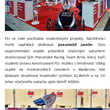
FSI se také pochlubila studentskými projekty. Návštěvníci
mohli například obdivovat
. Toto
pneumobil Javelin
experimentální vozidlo poháněné stlačeným vzduchem
zkonstruoval tým Pneumobil Racing Team Brno, který tvoří
studenti Ústavu konstruování FSI. Vozítko s hmotností 100kg
uspělo na mezinárodních závodech v Maďarsku, kde
dokázalo dosáhnout maximální rychlosti 42,4km/h a na 10l
lahev stlačeného vzduchu ujelo téměř 4000m.