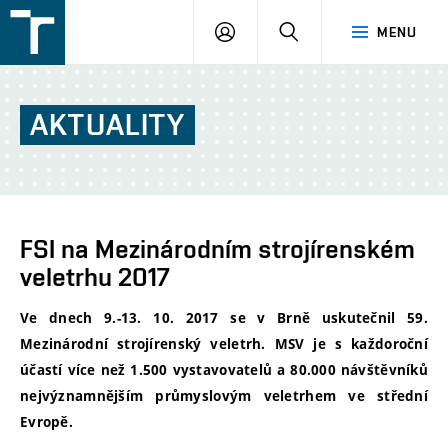
FSI
PŘIHLÁŠENÍ
HLEDAT
MENU
VUT
v
Brně
AKTUALITY
FSI na Mezinárodním strojírenském
veletrhu 2017
Ve dnech 9.-13. 10. 2017 se v Brně uskutečnil 59.
Mezinárodní strojírenský veletrh. MSV je s každoroční
účastí více než 1.500 vystavovatelů a 80.000 návštěvníků
nejvýznamnějším průmyslovým veletrhem ve střední
Evropě.