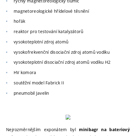
rychlý magnetoreologický tlumič
magnetoreologické hřídelové těsnění
hořák
reaktor pro testování katalyzátorů
vysokoteplotní zdroj atomů
vysokofrekvenční disociační zdroj atomů vodíku
vysokoteplotní disociační zdroj atomů vodíku H2
HV komora
soutěžní model Fabrick II
pneumobil Javelin
Nejrozměrnějším exponátem byl
minibagr na bateriový