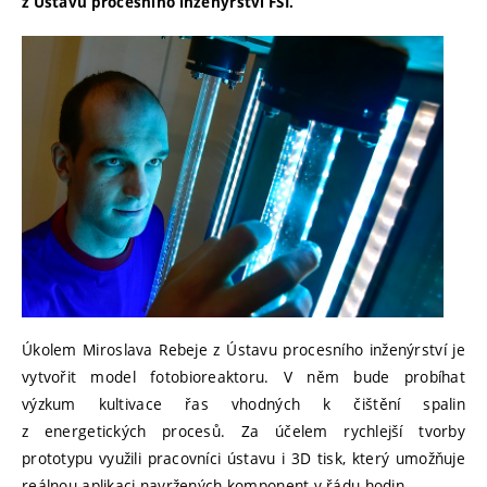
z Ústavu procesního inženýrství FSI.
Úkolem Miroslava Rebeje z Ústavu procesního inženýrství je
vytvořit model fotobioreaktoru. V něm bude probíhat
výzkum kultivace řas vhodných k čištění spalin
z energetických procesů. Za účelem rychlejší tvorby
prototypu využili pracovníci ústavu i 3D tisk, který umožňuje
reálnou aplikaci navržených komponent v řádu hodin.