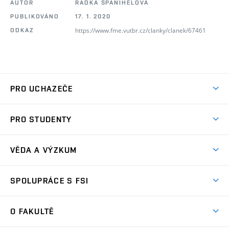
AUTOR
RADKA ŠPANIHELOVÁ
PUBLIKOVÁNO
17. 1. 2020
https://www.fme.vutbr.cz/clanky/clanek/67461
ODKAZ
PRO UCHAZEČE
Studuj strojní inženýrství
PRO STUDENTY
Nabídka studia
Předměty
Ambasadoři studia
VĚDA A VÝZKUM
Studijní programy
Přijímačky
Věda a výzkum na FSI
Studijní předpisy
SPOLUPRÁCE S FSI
Zápisy
Úspěchy výzkumu
Časový plán studia
Často kladené dotazy
Firemní spolupráce
Oblasti výzkumu
O FAKULTĚ
Pro prváky
Dny otevřených dveří
Partnerství ve výzkumu
Centra výzkumu