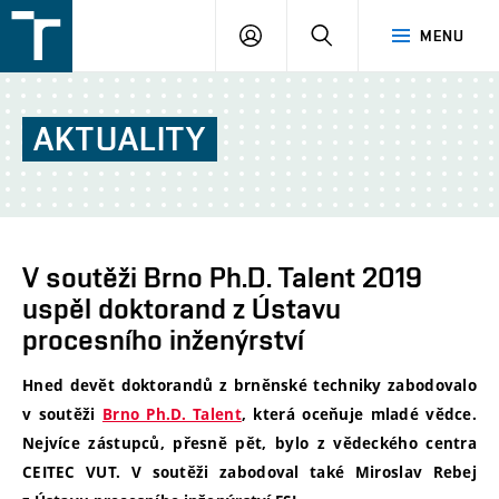
FSI
PŘIHLÁŠENÍ
HLEDAT
MENU
VUT
v
Brně
AKTUALITY
V soutěži Brno Ph.D. Talent 2019
uspěl doktorand z Ústavu
procesního inženýrství
Hned devět doktorandů z brněnské techniky zabodovalo
v soutěži
Brno Ph.D. Talent
, která oceňuje mladé vědce.
Nejvíce zástupců, přesně pět, bylo z vědeckého centra
CEITEC VUT. V soutěži zabodoval také Miroslav Rebej