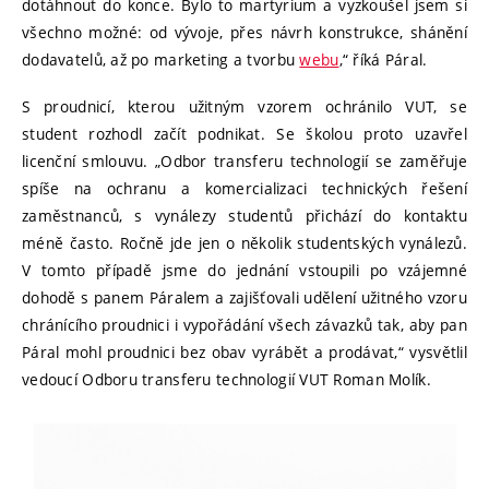
dotáhnout do konce. Bylo to martyrium a vyzkoušel jsem si
všechno možné: od vývoje, přes návrh konstrukce, shánění
dodavatelů, až po marketing a tvorbu
webu
,“ říká Páral.
S proudnicí, kterou užitným vzorem ochránilo VUT, se
student rozhodl začít podnikat. Se školou proto uzavřel
licenční smlouvu. „Odbor transferu technologií se zaměřuje
spíše na ochranu a komercializaci technických řešení
zaměstnanců, s vynálezy studentů přichází do kontaktu
méně často. Ročně jde jen o několik studentských vynálezů.
V tomto případě jsme do jednání vstoupili po vzájemné
dohodě s panem Páralem a zajišťovali udělení užitného vzoru
chránícího proudnici i vypořádání všech závazků tak, aby pan
Páral mohl proudnici bez obav vyrábět a prodávat,“ vysvětlil
vedoucí Odboru transferu technologií VUT Roman Molík.