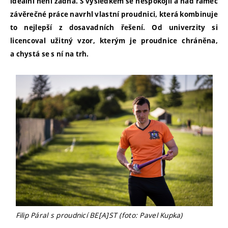
ideální není žádná. S výsledkem se nespokojil a nad rámec
závěrečné práce navrhl vlastní proudnici, která kombinuje
to nejlepší z dosavadních řešení. Od univerzity si
licencoval užitný vzor, kterým je proudnice chráněna,
a chystá se s ní na trh.
Filip Páral s proudnicí BE[A]ST (foto: Pavel Kupka)