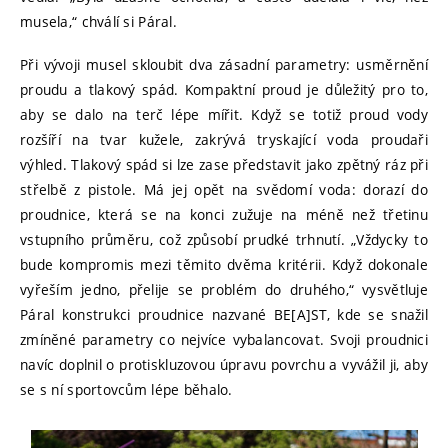
musela,“ chválí si Páral.
Při vývoji musel skloubit dva zásadní parametry: usměrnění
proudu a tlakový spád. Kompaktní proud je důležitý pro to,
aby se dalo na terč lépe mířit. Když se totiž proud vody
rozšíří na tvar kužele, zakrývá tryskající voda proudaři
výhled. Tlakový spád si lze zase představit jako zpětný ráz při
střelbě z pistole. Má jej opět na svědomí voda: dorazí do
proudnice, která se na konci zužuje na méně než třetinu
vstupního průměru, což způsobí prudké trhnutí. „Vždycky to
bude kompromis mezi těmito dvěma kritérii. Když dokonale
vyřeším jedno, přelije se problém do druhého,“ vysvětluje
Páral konstrukci proudnice nazvané BE[A]ST, kde se snažil
zmíněné parametry co nejvíce vybalancovat. Svoji proudnici
navíc doplnil o protiskluzovou úpravu povrchu a vyvážil ji, aby
se s ní sportovcům lépe běhalo.