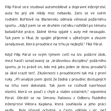
Filip Páral sice studoval automobilové a dopravní inženýrství,
auta ho prý ale nikdy moc nebavila. Zato se ve svém
rodném Bořitově na Blanensku odmala věnoval požárnímu
sportu. „Když jsem se ve druhém ročníku rozhlížel po tématu
bakalářské práce, žádné téma spjaté s auty mě nezaujalo.
Tak jsem si říkal, že spojím příjemné s užitečným a zkusím
zanalyzovat, která proudnice na trhu je nejlepší,“ říká Páral.
Když Filip Páral se svým týmem cvičí na tzv. požární útok,
mezi hasiči označovaný za „královskou disciplínu“ požárního
sportu, je to právě on, kdo má jako jeden ze dvou proudařů
za úkol srazit terč. Zkušenosti s proudnicemi tak má z první
ruky. „Při analýze jsem zjistil, že žádná z proudnic dostupných
na trhu není dokonalá. Tak jsem se rozhodl navrhnout
vlastní, která se poučí z chyb a slabin ostatních,“ vzpomíná
Páral. Obrátil se na Simonu Fialovou z Odboru fluidního
inženýrství Viktora Kaplana, která souhlasila a jeho práci
vedla. „Byla úžasně ochotná, a často udělala i víc, než