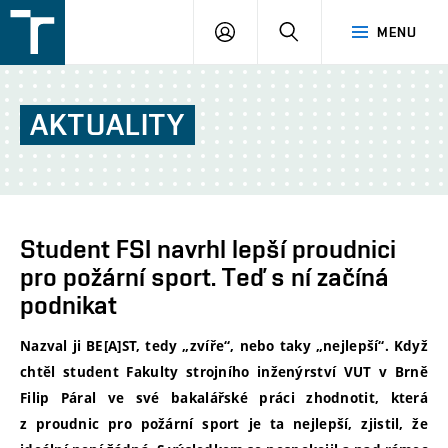
FSI
PŘIHLÁŠENÍ
HLEDAT
MENU
VUT
v
Brně
AKTUALITY
Student FSI navrhl lepší proudnici
pro požární sport. Teď s ní začíná
podnikat
Nazval ji BE[A]ST, tedy „zvíře“, nebo taky „nejlepší“. Když
chtěl student Fakulty strojního inženýrství VUT v Brně
Filip Páral ve své bakalářské práci zhodnotit, která
z proudnic pro požární sport je ta nejlepší, zjistil, že