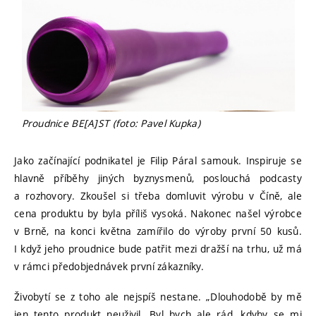
Proudnice BE[A]ST (foto: Pavel Kupka)
Jako začínající podnikatel je Filip Páral samouk. Inspiruje se
hlavně příběhy jiných byznysmenů, poslouchá podcasty
a rozhovory. Zkoušel si třeba domluvit výrobu v Číně, ale
cena produktu by byla příliš vysoká. Nakonec našel výrobce
v Brně, na konci května zamířilo do výroby první 50 kusů.
I když jeho proudnice bude patřit mezi dražší na trhu, už má
v rámci předobjednávek první zákazníky.
Živobytí se z toho ale nejspíš nestane. „Dlouhodobě by mě
jen tento produkt neuživil. Byl bych ale rád, kdyby se mi