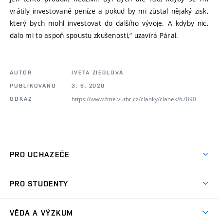
vrátily investované peníze a pokud by mi zůstal nějaký zisk,
který bych mohl investovat do dalšího vývoje. A kdyby nic,
dalo mi to aspoň spoustu zkušeností,“ uzavírá Páral.
AUTOR
IVETA ZIEGLOVÁ
PUBLIKOVÁNO
3. 6. 2020
https://www.fme.vutbr.cz/clanky/clanek/67890
ODKAZ
PRO UCHAZEČE
Studuj strojní inženýrství
PRO STUDENTY
Nabídka studia
Předměty
Ambasadoři studia
VĚDA A VÝZKUM