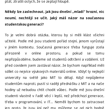
ptát, ztratili ostych, že se zeptají hloupě.
Někdy lze zaslechnout, jak jsou dnešní „mladí“ hrozní, nic
neumí, nechtějí se učit. Jaký máš názor na současnou
studentskou generaci?
To je velmi dobrá otázka, kterou by si měli klást všichni
učitelé. Podle mě jsou studenti pořád stejní, jenom vyrůstají
v jiném kontextu. Současná generace třeba funguje zcela
přirozeně v online prostoru, a pokud se tomu
nepřizpůsobíme, budeme od studentů odtržení a vzdálení. Už
před covidem jsem zastával názor, že bychom například měli
sdílet co nejvíce výukových materiálů online. Vždyť ty nejlepší
univerzity na světě jako MIT to dělají. Když nepůjdeme
studentům naproti, pustí si raději přednášku z MIT a na naše
hodiny už nebudou chtít chodit vůbec. Podle mě jsou dnešní
studenti vlastně v řadě věcí i lepší, než předchozí generace,
třeba v programování, v IT… Neměli bychom to zatracovat
jen proto, že jsou jiní než my, můžeme se od nich hodně