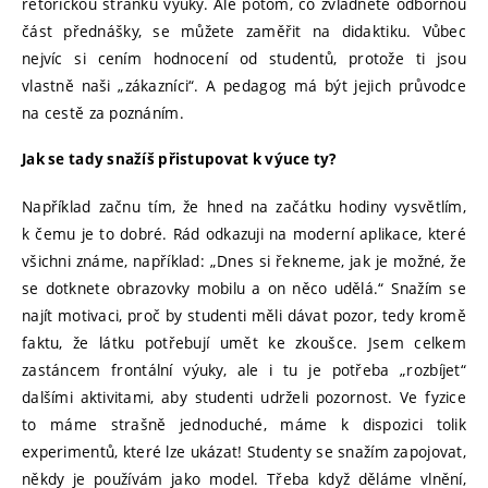
rétorickou stránku výuky. Ale potom, co zvládnete odbornou
část přednášky, se můžete zaměřit na didaktiku. Vůbec
nejvíc si cením hodnocení od studentů, protože ti jsou
vlastně naši „zákazníci“. A pedagog má být jejich průvodce
na cestě za poznáním.
Jak se tady snažíš přistupovat k výuce ty?
Například začnu tím, že hned na začátku hodiny vysvětlím,
k čemu je to dobré. Rád odkazuji na moderní aplikace, které
všichni známe, například: „Dnes si řekneme, jak je možné, že
se dotknete obrazovky mobilu a on něco udělá.“ Snažím se
najít motivaci, proč by studenti měli dávat pozor, tedy kromě
faktu, že látku potřebují umět ke zkoušce. Jsem celkem
zastáncem frontální výuky, ale i tu je potřeba „rozbíjet“
dalšími aktivitami, aby studenti udrželi pozornost. Ve fyzice
to máme strašně jednoduché, máme k dispozici tolik
experimentů, které lze ukázat! Studenty se snažím zapojovat,
někdy je používám jako model. Třeba když děláme vlnění,