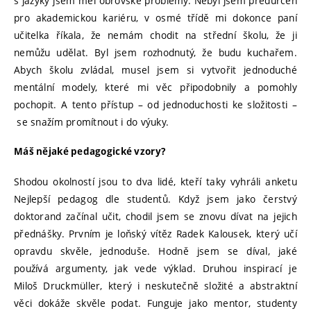
s jazyky jsem měl obrovské problémy. Nebyl jsem předurčen
pro akademickou kariéru, v osmé třídě mi dokonce paní
učitelka říkala, že nemám chodit na střední školu, že ji
nemůžu udělat. Byl jsem rozhodnutý, že budu kuchařem.
Abych školu zvládal, musel jsem si vytvořit jednoduché
mentální modely, které mi věc připodobnily a pomohly
pochopit. A tento přístup – od jednoduchosti ke složitosti –
se snažím promítnout i do výuky.
Máš nějaké pedagogické vzory?
Shodou okolností jsou to dva lidé, kteří taky vyhráli anketu
Nejlepší pedagog dle studentů. Když jsem jako čerstvý
doktorand začínal učit, chodil jsem se znovu dívat na jejich
přednášky. Prvním je loňský vítěz Radek Kalousek, který učí
opravdu skvěle, jednoduše. Hodně jsem se díval, jaké
používá argumenty, jak vede výklad. Druhou inspirací je
Miloš Druckmüller, který i neskutečně složité a abstraktní
věci dokáže skvěle podat. Funguje jako mentor, studenty