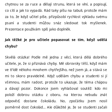
chytnou se za ruce a dělají strunu, která se vlní, a popisují,
co cítí a jak to vypadá. Rád taky píšu na tabuli, protože mám
za to, že když učitel píše, přizpůsobí rychlost výkladu svému
psaní a studenti můžou snáz sledovat tok myšlenek.
Prezentace používám spíš jako doplněk.
Jak těžké je pro učitele popasovat se tím, když udělá
chybu?
Skvělá otázka! Podle mě jedna z věcí, která dělá dobrého
učitele, je, že si přiznává chyby. Mě obrovsky těší, když mám
ve třídě někoho mnohem chytřejšího, než jsem já, a stává se
mi to skoro pravidelně. Když udělám chybu a studenti si jí
všimnou, mám radost, protože to ukazuje, že téma chápou
a dávají pozor. Dokonce jsem vyhlašoval soutěž: kdo mi
položí dobrou otázku z oboru, na kterou nebudu znát
odpověď, dostane čokoládu. No, zpočátku jsem nosil
poměrně dost čokolád… Ale důležité je, že se studenti začali