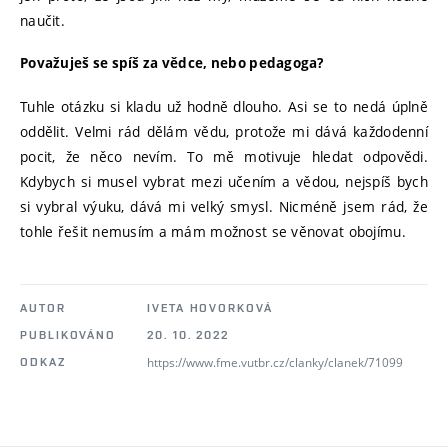
naučit.
Považuješ se spíš za vědce, nebo pedagoga?
Tuhle otázku si kladu už hodně dlouho. Asi se to nedá úplně
oddělit. Velmi rád dělám vědu, protože mi dává každodenní
pocit, že něco nevím. To mě motivuje hledat odpovědi.
Kdybych si musel vybrat mezi učením a vědou, nejspíš bych
si vybral výuku, dává mi velký smysl. Nicméně jsem rád, že
tohle řešit nemusím a mám možnost se věnovat obojímu.
AUTOR
IVETA HOVORKOVÁ
PUBLIKOVÁNO
20. 10. 2022
https://www.fme.vutbr.cz/clanky/clanek/71099
ODKAZ