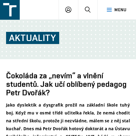
FSI
PŘIHLÁŠENÍ
HLEDAT
MENU
VUT
v
Brně
AKTUALITY
Čokoláda za „nevím“ a vlnění
studentů. Jak učí oblíbený pedagog
Petr Dvořák?
Jako dyslektik a dysgrafik prožil na základní škole tuhý
boj. Když mu v osmé třídě učitelka řekla, že nemá chodit
na střední školu, protože ji nezvládne, málem se z něj stal
kuchař. Dnes má Petr Dvořák hotový doktorát a na Ústavu