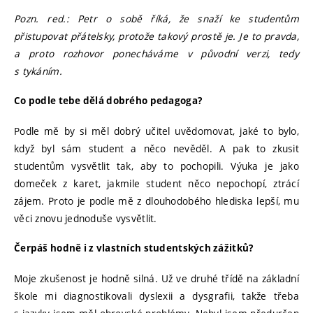
Pozn. red.: Petr o sobě říká, že snaží ke studentům
přistupovat přátelsky, protože takový prostě je. Je to pravda,
a proto rozhovor ponecháváme v původní verzi, tedy
s tykáním.
Co podle tebe dělá dobrého pedagoga?
Podle mě by si měl dobrý učitel uvědomovat, jaké to bylo,
když byl sám student a něco nevěděl. A pak to zkusit
studentům vysvětlit tak, aby to pochopili. Výuka je jako
domeček z karet, jakmile student něco nepochopí, ztrácí
zájem. Proto je podle mě z dlouhodobého hlediska lepší, mu
věci znovu jednoduše vysvětlit.
Čerpáš hodně i z vlastních studentských zážitků?
Moje zkušenost je hodně silná. Už ve druhé třídě na základní
škole mi diagnostikovali dyslexii a dysgrafii, takže třeba