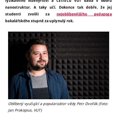
fyzikálního inženýrství a CEITECu VUT bádá v oboru
nanostruktur. A taky učí. Dokonce tak dobře, že jej
studenti zvolili za
nejoblíbenějšího pedagoga
bakalářského stupně za uplynulý rok.
Oblíbený vyučující a popularizátor vědy Petr Dvořák (foto:
Jan Prokopius, VUT)