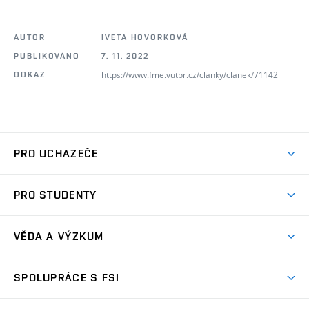
AUTOR
IVETA HOVORKOVÁ
PUBLIKOVÁNO
7. 11. 2022
https://www.fme.vutbr.cz/clanky/clanek/71142
ODKAZ
PRO UCHAZEČE
Studuj strojní inženýrství
PRO STUDENTY
Nabídka studia
Předměty
Ambasadoři studia
VĚDA A VÝZKUM
Studijní programy
Přijímačky
Věda a výzkum na FSI
Studijní předpisy
SPOLUPRÁCE S FSI
Zápisy
Úspěchy výzkumu
Časový plán studia
Často kladené dotazy
Firemní spolupráce