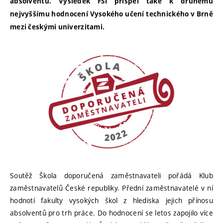
absolventů. Výsledek FSI přispěl také k druhému
nejvyššímu hodnocení Vysokého učení technického v Brně
mezi českými univerzitami.
Soutěž Škola doporučená zaměstnavateli pořádá Klub
zaměstnavatelů České republiky. Přední zaměstnavatelé v ní
hodnotí fakulty vysokých škol z hlediska jejich přínosu
absolventů pro trh práce. Do hodnocení se letos zapojilo více