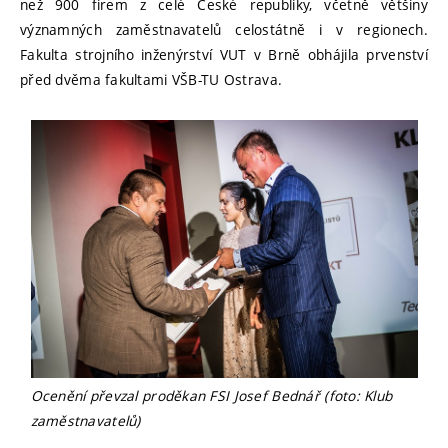
než 900 firem z celé České republiky, včetně většiny
významných zaměstnavatelů celostátně i v regionech.
Fakulta strojního inženýrství VUT v Brně obhájila prvenství
před dvěma fakultami VŠB-TU Ostrava.
Ocenění převzal proděkan FSI Josef Bednář (foto: Klub
zaměstnavatelů)