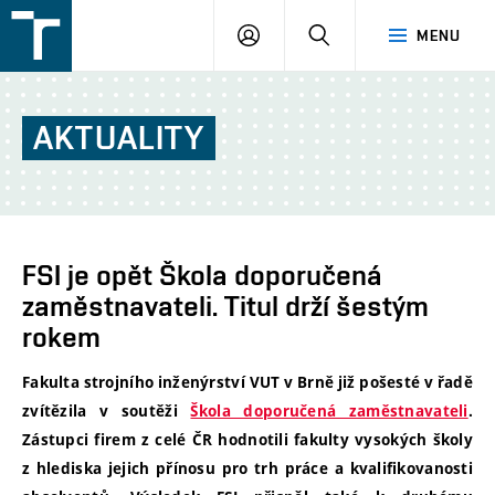
FSI
PŘIHLÁŠENÍ
HLEDAT
MENU
VUT
v
Brně
AKTUALITY
FSI je opět Škola doporučená
zaměstnavateli. Titul drží šestým
rokem
Fakulta strojního inženýrství VUT v Brně již pošesté v řadě
zvítězila v soutěži
Škola doporučená zaměstnavateli
.
Zástupci firem z celé ČR hodnotili fakulty vysokých školy
z hlediska jejich přínosu pro trh práce a kvalifikovanosti