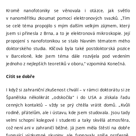
Kromě nanofotoniky se věnovala i otázce, jak světlo
v nanoměřítku zkoumat pomocí elektronových svazků. „Tím
se celé téma propojilo s mým dalším velkým zájmem, který
jsem si přinesla z Brna, a to je elektronová mikroskopie. Její
propojení s nanofotonikou se stalo hlavním tématem mého
doktorského studia. Klíčová byla také postdoktorská pozice
v Barceloně, kde jsem téma dále rozvíjela pod vedením
jednoho z nejlepších teoretiků v oboru,“ vzpomíná Konečná.
Cítit se dobře
I když si zahraniční zkušenost chválí – v rámci doktorátu si ze
Španělska několikrát „odskočila“ i do USA a získala řadu
cenných kontaktů – vždy se prý chtěla vrátit domů. „Kvůli
rodině, přátelům, ale i ústavu, kde jsem studovala. Jsou tady
velmi schopní kolegové i studenti a taky skvělá atmosféra,
což není ani v zahraničí běžné. Já jsem měla štěstí na dobře
fungující výzkumné skupiny, ale fungovaly spíše profesně.