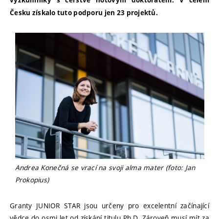
výzkumníky s čerstvě hotovým doktorátem. V celém
Česku získalo tuto podporu jen 23 projektů.
Andrea Konečná se vrací na svoji alma mater (foto: Jan
Prokopius)
Granty JUNIOR STAR jsou určeny pro excelentní začínající
vědce do osmi let od získání titulu Ph.D. Zároveň musí mít za