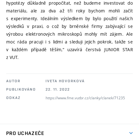
hypotézy důkladně propočítat, než budeme investovat do
materiálu, ale za dva až tři roky bychom mohli začít
s experimenty. Ideálním výsledkem by bylo použití našich
výsledků v praxi, o což by brněnské firmy zabývající se
výrobou elektronových mikroskopů mohly mít zájem. Ale
moc ráda pracuji i s lidmi a sleduji jejich pokrok, takže se
v každém případě těším,“ uzavírá čerstvá JUNIOR STAR
z VUT.
AUTOR
IVETA HOVORKOVÁ
PUBLIKOVÁNO
22. 11. 2022
https://www.fme.vutbr.cz/clanky/clanek/71235
ODKAZ
PRO UCHAZEČE