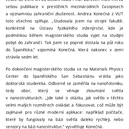
sebou publikace v prestižních mezinárodních časopisech
a významnou zahraniční zkušenost. Andrea Konečná z VUT
toto všechno splňuje. „Studovala jsem na strojní fakultě,
konkrétně na Ústavu fyzikálního inženýrství, kde je
podmínkou během magisterského studia vyjet na studijní
pobyt do zahraničí. Tak jsem se poprvé dostala na půl roku
do Španělska,“ vzpomíná Konečná, která nakonec v zemi
strávila sedm let.
Po dokončení magisterského studia se na Materials Physics
Center do španělského San Sebastiánu vrátila jako
doktorská studentka. Odborně se zaměřila na nanofotoniku,
tedy obor, který se věnuje zkoumání světla
v nanostrukturách. „Jde také o otázku, jak světlo v těchto
velmi malých rozměrech ovládat a fokusovat, což může být
zajímavé pro různé moderní aplikace: například počítače,
které by fungovaly na bázi světla daleko rychleji, nebo
senzory na bázi nanostruktur,“ vysvětluje Konečná.