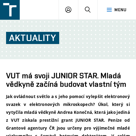
FSI
PŘIHLÁŠENÍ
HLEDAT
MENU
VUT
v
Brně
AKTUALITY
VUT má svoji JUNIOR STAR. Mladá
vědkyně začíná budovat vlastní tým
Jak ovládnout světlo a s jeho pomocí vylepšit elektronový
svazek v elektronových mikroskopech? Úkol, který si
vytyčila mladá vědkyně Andrea Konečná, která jako jediná
z VUT získala prestižní grant JUNIOR STAR. Peníze od
Grantové agentury ČR jsou určeny pro výjimečné mladé