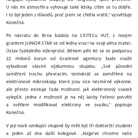
U nás mi atmosféra vyhovuje také lidsky, cítím se tu dobře.
I to byl jeden z důvodů, proč jsem se chtěla vrátit,“ vysvětluje
Konečná.
Po návratu do Brna bádala na CEITECu VUT, s novým
grantem JUNIOR STAR se od ledna vrací na svoji alma mater,
Ústav fyzikálního inženýrství. Během pěti let se se podporou
22 milionů korun od Grantové agentury bude snažit
vybudovat vlastní výzkumnou skupinu. „Své původní
zaměření trochu převracím, tentokrát se zaměříme na
elektronové mikroskopy, které jsou sice nesmírně výkonné,
ale přesto existuje řada možností, jak elektronový svazek
vylepšit. Jedna z možností je na něj laicky řečeno posvítit
a světlem modifikovat elektrony ve svazku,“ popisuje
Konečná.
V její nově vznikající skupině by měli být tři doktorští studenti
a jeden až dva další kolegové. „Nejprve chceme naše