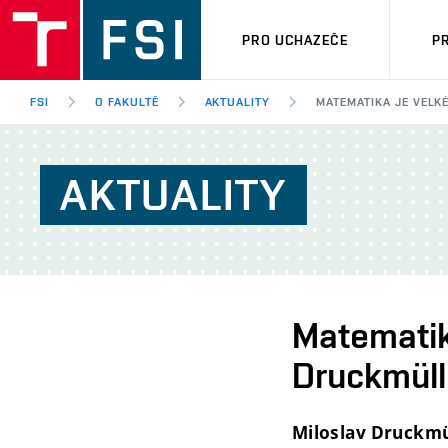
PRO UCHAZEČE
P
FSI
O FAKULTĚ
AKTUALITY
MATEMATIKA JE VELK
AKTUALITY
Matematika
Druckmüll
Miloslav Druckmü