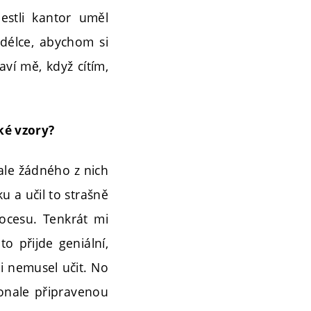
estli kantor uměl
 délce, abychom si
aví mě, když cítím,
aké vzory?
 ale žádného z nich
u a učil to strašně
ocesu. Tenkrát mi
o přijde geniální,
i nemusel učit. No
konale připravenou