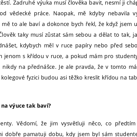
ěstí. Zadruhé výuka musí člověka bavit, nesmí ji chá
od vědecké práce. Naopak, mě kdyby nebavila v
mě to ale baví a dokonce bych řekl, že když jsem
Člověk taky musí zůstat sám sebou a dělat to tak, j
nášet, kdybych měl v ruce papíry nebo před sebo
 jenom s křídou v ruce, a pokud mám pro studenty 
, nikdy na přednášce. Je ale pravda, že v tomto 
kolegové fyzici budou asi těžko kreslit křídou na ta
s na výuce tak baví?
denty. Vědomí, že jim vysvětluji něco, co předtím
lmi dobře pamatuji dobu, kdy jsem byl sám studen