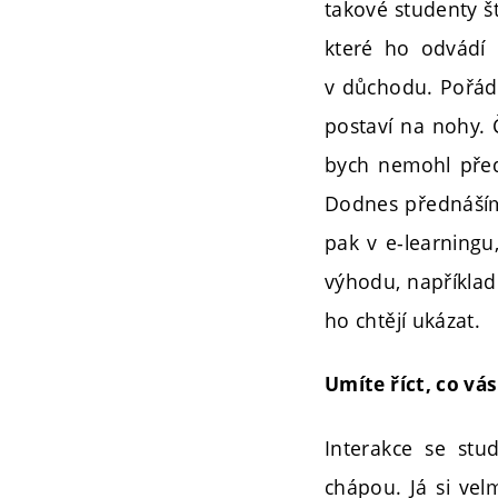
takové studenty št
které ho odvádí 
v důchodu. Pořád 
postaví na nohy. 
bych nemohl před
Dodnes přednáším
pak v e-learningu
výhodu, například 
ho chtějí ukázat.
Umíte říct, co vá
Interakce se stu
chápou. Já si ve