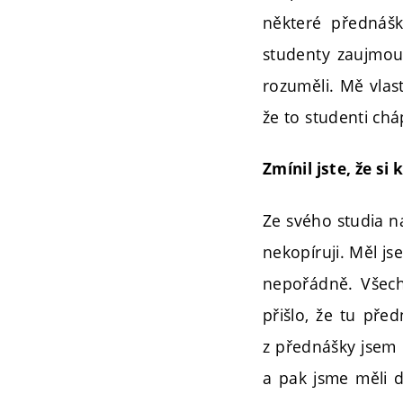
některé přednášk
studenty zaujmout
rozuměli. Mě vlast
že to studenti chá
Zmínil jste, že si
Ze svého studia na
nekopíruji. Měl js
nepořádně. Všech
přišlo, že tu pře
z přednášky jsem 
a pak jsme měli d