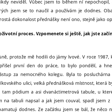
kdy neviděl. Vůbec jsem to během ní nepochopil, a
rých jsem se to naučil a používám je dodnes. Oba 
aprostá dokonalost přednášky není ono, stejně jako o
loživotní proces. Vzpomenete si ještě, jak jste začí
esně, protože mě hodili do jámy lvové. V roce 1987, 
přišel první den do práce, to bylo pondělí, a hn
ástup za nemocného kolegu. Byla to posluchárna
Jiříkovského ulici, velká přednášková místnost, která 
lo tam pódium a asi dvanáctimetrová tabule, u kter
 na tabuli napsal a jak jsem couval, spadl jsem z 
amatuji dodnes. Ze začátku jsem se bál, že něco 