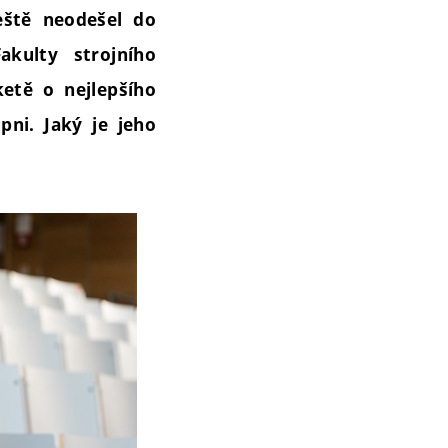
eště neodešel do
kulty strojního
ketě o nejlepšího
pni. Jaký je jeho