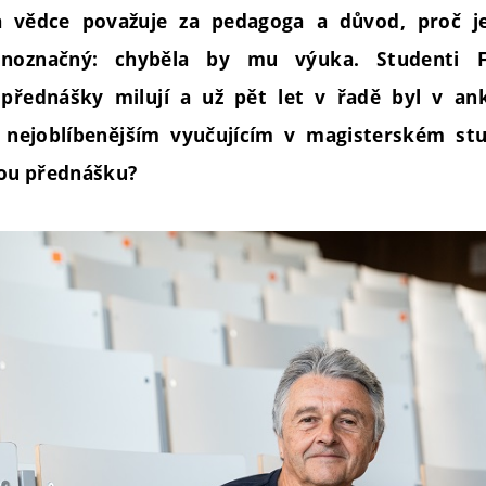
a vědce považuje za pedagoga a důvod, proč j
dnoznačný: chyběla by mu výuka. Studenti Fa
 přednášky milují a už pět let v řadě byl v an
nejoblíbenějším vyučujícím v magisterském stu
ou přednášku?