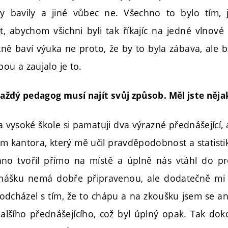
y bavily a jiné vůbec ne. Všechno to bylo tím, j
, abychom všichni byli tak říkajíc na jedné vlnové
ně baví výuka ne proto, že by to byla zábava, ale b
pou a zaujalo je to.
 každý pedagog musí najít svůj způsob. Měl jste něj
 vysoké škole si pamatuji dva výrazné přednášející,
em kantora, který mě učil pravděpodobnost a statistik
no tvořil přímo na místě a úplně nás vtáhl do pr
dnášku nemá dobře připravenou, ale dodatečně mi t
odcházel s tím, že to chápu a na zkoušku jsem se an
alšího přednášejícího, což byl úplný opak. Tak do