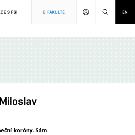
CE S FSI
O FAKULTĚ
EN
PŘIHLÁŠENÍ
HLEDAT
 Miloslav
neční koróny. Sám