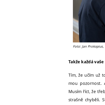
Foto: Jan Prokopius,
Takže každá vaše 
Tím, že učím už to
mou pozornost. 
Musím říct, že tře
strašně chyběli. 