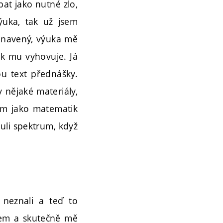
pat jako nutné zlo,
ýuka, tak už jsem
 unavený, výuka mě
ak mu vyhovuje. Já
u text přednášky.
nějaké materiály,
mám jako matematik
buli spektrum, když
 neznali a teď to
tem a skutečně mě