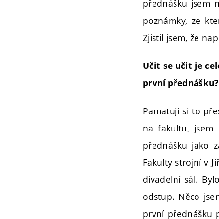
přednášku jsem ni
poznámky, ze kte
Zjistil jsem, že n
Učit se učit je ce
první přednášku?
Pamatuji si to př
na fakultu, jsem 
přednášku jako z
Fakulty strojní v 
divadelní sál. By
odstup. Něco jsem
první přednášku p