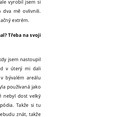
le vyrobil jsem si
dva mě ovlivnili.
pačný extrém.
nal? Třeba na svoji
kdy jsem nastoupil
ed v úterý mi dali
 v bývalém areálu
byla používaná jako
é nebyl dost velký
pódia. Takže si tu
nebudu znát, takže