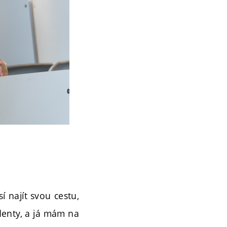
í najít svou cestu,
udenty, a já mám na