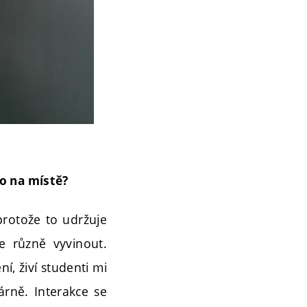
o na místě?
 protože to udržuje
 různě vyvinout.
í, živí studenti mi
árně. Interakce se