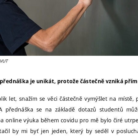
 VUT
přednáška je unikát, protože částečně vzniká přím
lik let, snažím se věci částečně vymýšlet na místě,
A přednáška se na základě dotazů studentů může
ba online výuka během covidu pro mě bylo čiré utrpen
Stačil by mi byť jen jeden, který by seděl v posluch