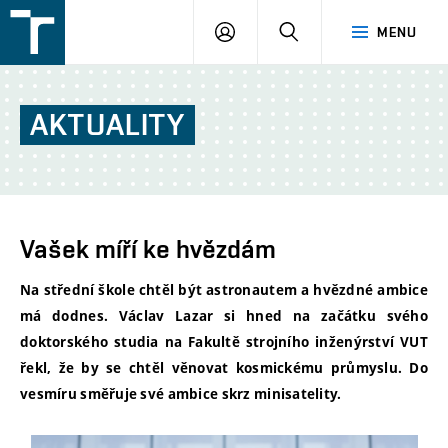
FSI
PŘIHLÁŠENÍ
HLEDAT
MENU
VUT
v
Brně
AKTUALITY
Vašek míří ke hvězdám
Na střední škole chtěl být astronautem a hvězdné ambice
má dodnes. Václav Lazar si hned na začátku svého
doktorského studia na Fakultě strojního inženýrství VUT
řekl, že by se chtěl věnovat kosmickému průmyslu. Do
vesmíru směřuje své ambice skrz minisatelity.