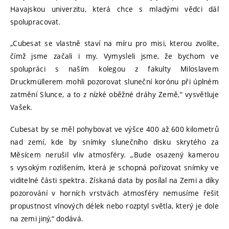
Havajskou univerzitu, která chce s mladými vědci dál
spolupracovat.
„Cubesat se vlastně staví na míru pro misi, kterou zvolíte,
čímž jsme začali i my. Vymysleli jsme, že bychom ve
spolupráci s naším kolegou z fakulty Miloslavem
Druckmüllerem mohli pozorovat sluneční korónu při úplném
zatmění Slunce, a to z nízké oběžné dráhy Země,“ vysvětluje
Vašek.
Cubesat by se měl pohybovat ve výšce 400 až 600 kilometrů
nad zemí, kde by snímky slunečního disku skrytého za
Měsícem nerušil vliv atmosféry. „Bude osazený kamerou
s vysokým rozlišením, která je schopná pořizovat snímky ve
viditelné části spektra. Získaná data by posílal na Zemi a díky
pozorování v horních vrstvách atmosféry nemusíme řešit
propustnost vlnových délek nebo rozptyl světla, který je dole
na zemi jiný,“ dodává.