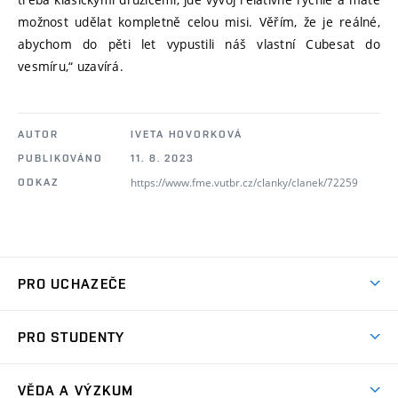
možnost udělat kompletně celou misi. Věřím, že je reálné,
abychom do pěti let vypustili náš vlastní Cubesat do
vesmíru,“ uzavírá.
AUTOR
IVETA HOVORKOVÁ
PUBLIKOVÁNO
11. 8. 2023
https://www.fme.vutbr.cz/clanky/clanek/72259
ODKAZ
PRO UCHAZEČE
Studuj strojní inženýrství
PRO STUDENTY
Nabídka studia
Předměty
Ambasadoři studia
VĚDA A VÝZKUM