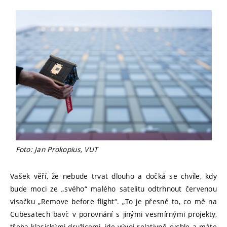
Foto: Jan Prokopius, VUT
Vašek věří, že nebude trvat dlouho a dočká se chvíle, kdy
bude moci ze „svého“ malého satelitu odtrhnout červenou
visačku „Remove before flight“. „To je přesně to, co mě na
Cubesatech baví: v porovnání s jinými vesmírnými projekty,
třeba klasickými družicemi, jde vývoj relativně rychle a máte