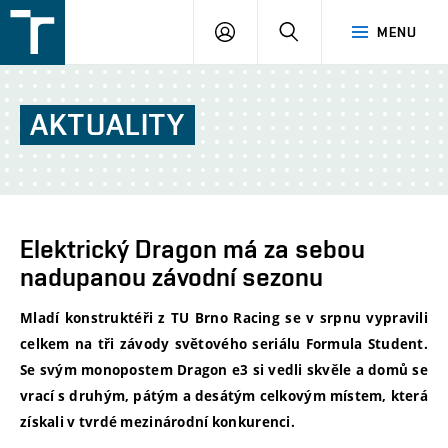
FSI
PŘIHLÁŠENÍ
HLEDAT
MENU
VUT
v
Brně
AKTUALITY
Elektrický Dragon má za sebou
nadupanou závodní sezonu
Mladí konstruktéři z TU Brno Racing se v srpnu vypravili
celkem na tři závody světového seriálu Formula Student.
Se svým monopostem Dragon e3 si vedli skvěle a domů se
vrací s druhým, pátým a desátým celkovým místem, která
získali v tvrdé mezinárodní konkurenci.