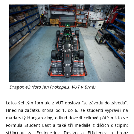
Dragon e3 (foto Jan Prokopius, VUT v Brně)
Letos šel tým formule z VUT doslova “ze závodu do závodu“.
Hned na začátku srpna od 1. do 6. se studenti vypravili na
maďarský Hungaroring, odkud dovezli celkové páté místo ve
Formula Student East a také tři medaile z dílčích disciplín:
stříbrnou za Engineering Design a Efficiency a bronz