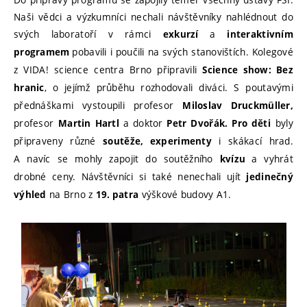
Naši vědci a výzkumníci nechali návštěvníky nahlédnout do
svých laboratoří v rámci
a
exkurzí
interaktivním
pobavili i poučili na svých stanovištích. Kolegové
programem
z VIDA! science centra Brno připravili
Science show: Bez
, o jejímž průběhu rozhodovali diváci. S poutavými
hranic
přednáškami vystoupili profesor
Miloslav Druckmüller,
profesor
a
doktor
byly
Martin Hartl
Petr Dvořák. Pro děti
připraveny různé
i skákací hrad.
soutěže, experimenty
A navíc se mohly zapojit do soutěžního
a vyhrát
kvízu
drobné ceny. Návštěvníci si také nenechali ujít
jedinečný
na Brno z
výškové budovy A1.
výhled
19. patra