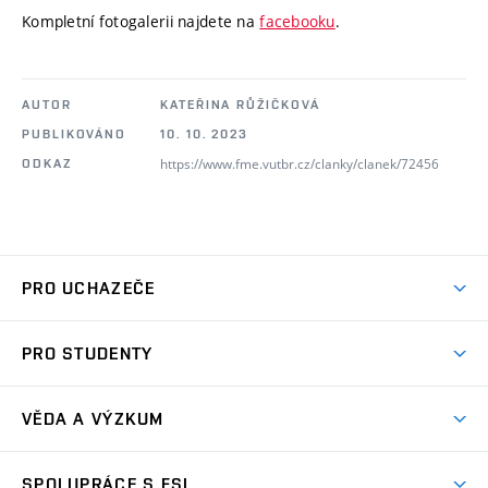
Kompletní fotogalerii najdete na
facebooku
.
AUTOR
KATEŘINA RŮŽIČKOVÁ
PUBLIKOVÁNO
10. 10. 2023
https://www.fme.vutbr.cz/clanky/clanek/72456
ODKAZ
PRO UCHAZEČE
Studuj strojní inženýrství
PRO STUDENTY
Nabídka studia
Předměty
Ambasadoři studia
VĚDA A VÝZKUM
Studijní programy
Přijímačky
Věda a výzkum na FSI
Studijní předpisy
SPOLUPRÁCE S FSI
Zápisy