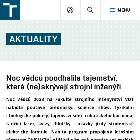
FSI
PŘIHLÁŠENÍ
HLEDAT
MENU
VUT
v
Brně
AKTUALITY
Noc vědců poodhalila tajemství,
která (ne)skrývají strojní inženýři
Noc vědců 2023 na Fakultě strojního inženýrství VUT
nabídla poutavé přednášky, science show, fyzikální
i biologické pokusy, tajemství šifer, robotického barmana,
tančící laser, kvízy, dílničky i ukázky jízdy studentské
elektrické formule. Nabitý program propojený letošním