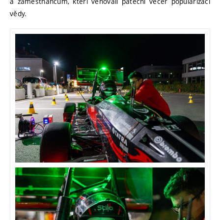
a zaměstnancům, kteří věnovali páteční večer popularizaci
vědy.