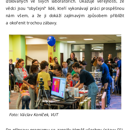
izolovaných ve svých laboratořích. Ukazuje veřejnosti, že
vědci jsou "obyčejní" lidé, kteří vykonávají práci prospěšnou
nám všem, a že ji dokáží zajímavým způsobem přiblížit
a okořenit trochou zábavy.
Foto: Václav Koníček, VUT
Do přípravy programu se zapojily téměř všechny ústavy FSI.