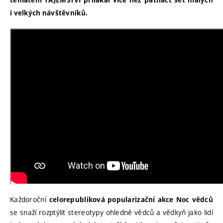
tématem TAJEMSTVÍ přilákal více než patnáct set malých
i velkých návštěvníků.
Každoroční
celorepubliková popularizační akce Noc vědců
se snaží rozptýlit stereotypy ohledně vědců a vědkyň jako lidí