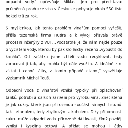
odpadní vody,“ upřesňuje Miklas. Jen pro představu:
průměrná produkce vína v Česku se pohybuje okolo 550 tisíc
hektolitrů za rok.
S myšlenkou, jak tento problém vinařům pomoci vyřešit,
přišla tuzemská firma Hutira a k vývoji přizvala právě
procesní inženýry z VUT. „Podstatné je, že nám nejde pouze
o vyčištění vody, kterou by pak šlo laicky řečeno „vypustit do
kanálu“. Od začátku jsme chtěli vodu recyklovat, tedy
zpracovat ji tak, aby mohla být dále využita. A ideálně z ní
získat i cenné látky, v tomto případě etanol,“ vysvětluje
výzkumník Michal Touš.
Odpadní voda z vinařství vzniká typicky při oplachování
tanků, potrubí a dalších zařízení pro výrobu vína. Znečištěná
je jak cukry, které jsou přirozenou součástí vinných hroznů,
tak i etanolem, tedy zbytkovým alkoholem. Díky přítomnosti
cukru může odpadní voda přirozeně dál kvasit, čímž později
vzniká i kyselina octová. A přidat se mohou i látky