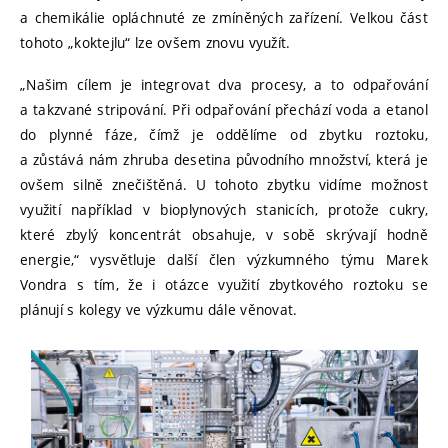
a chemikálie opláchnuté ze zmíněných zařízení. Velkou část
tohoto „koktejlu“ lze ovšem znovu využít.
„Našim cílem je integrovat dva procesy, a to odpařování
a takzvané stripování. Při odpařování přechází voda a etanol
do plynné fáze, čímž je oddělíme od zbytku roztoku,
a zůstává nám zhruba desetina původního množství, která je
ovšem silně znečištěná. U tohoto zbytku vidíme možnost
využití například v bioplynových stanicích, protože cukry,
které zbylý koncentrát obsahuje, v sobě skrývají hodně
energie,“ vysvětluje další člen výzkumného týmu Marek
Vondra s tím, že i otázce využití zbytkového roztoku se
plánují s kolegy ve výzkumu dále věnovat.