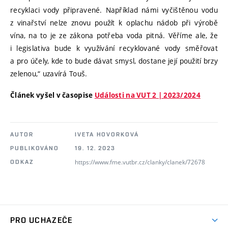
recyklaci vody připravené. Například námi vyčištěnou vodu
z vinařství nelze znovu použít k oplachu nádob při výrobě
vína, na to je ze zákona potřeba voda pitná. Věříme ale, že
i legislativa bude k využívání recyklované vody směřovat
a pro účely, kde to bude dávat smysl, dostane její použití brzy
zelenou,“ uzavírá Touš.
Článek vyšel v časopise
Události na VUT 2 | 2023/2024
AUTOR
IVETA HOVORKOVÁ
PUBLIKOVÁNO
19. 12. 2023
https://www.fme.vutbr.cz/clanky/clanek/72678
ODKAZ
PRO UCHAZEČE