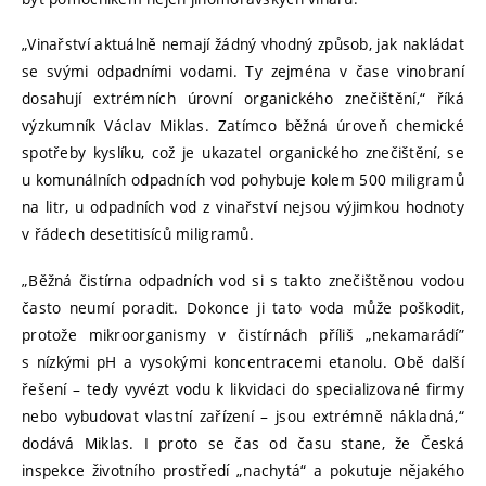
„Vinařství aktuálně nemají žádný vhodný způsob, jak nakládat
se svými odpadními vodami. Ty zejména v čase vinobraní
dosahují extrémních úrovní organického znečištění,“ říká
výzkumník Václav Miklas. Zatímco běžná úroveň chemické
spotřeby kyslíku, což je ukazatel organického znečištění, se
u komunálních odpadních vod pohybuje kolem 500 miligramů
na litr, u odpadních vod z vinařství nejsou výjimkou hodnoty
v řádech desetitisíců miligramů.
„Běžná čistírna odpadních vod si s takto znečištěnou vodou
často neumí poradit. Dokonce ji tato voda může poškodit,
protože mikroorganismy v čistírnách příliš „nekamarádí”
s nízkými pH a vysokými koncentracemi etanolu. Obě další
řešení – tedy vyvézt vodu k likvidaci do specializované firmy
nebo vybudovat vlastní zařízení – jsou extrémně nákladná,“
dodává Miklas. I proto se čas od času stane, že Česká
inspekce životního prostředí „nachytá“ a pokutuje nějakého