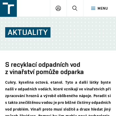
FSI
PŘIHLÁŠENÍ
HLEDAT
MENU
VUT
v
Brně
AKTUALITY
S recyklací odpadních vod
z vinařství pomůže odparka
Cukry, kyselina octová, etanol. Tyto a další látky byste
našli v odpadních vodách, které vznikají ve vinařstvích při
zpracování hroznů a výrobě oblíbeného nápoje. Poradit si
s takto znečištěnou vodou je pro běžné čistírny odpadních
vod problém. Vinaři proto musí složitě a draze hledat jiný