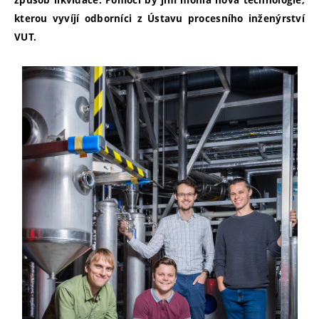
způsob likvidace. Pomoci by jim mohla nová technologie,
kterou vyvíjí odborníci z Ústavu procesního inženýrství
VUT.