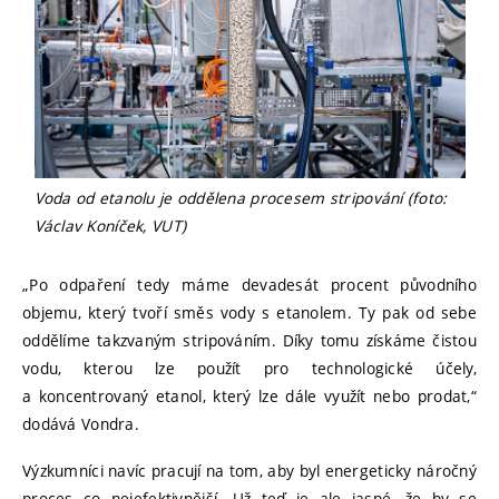
Voda od etanolu je oddělena procesem stripování (foto:
Václav Koníček, VUT)
„Po odpaření tedy máme devadesát procent původního
objemu, který tvoří směs vody s etanolem. Ty pak od sebe
oddělíme takzvaným stripováním. Díky tomu získáme čistou
vodu, kterou lze použít pro technologické účely,
a koncentrovaný etanol, který lze dále využít nebo prodat,“
dodává Vondra.
Výzkumníci navíc pracují na tom, aby byl energeticky náročný
proces co nejefektivnější. Už teď je ale jasné, že by se