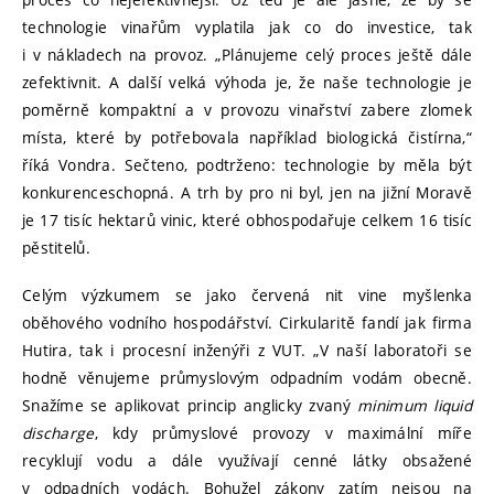
technologie vinařům vyplatila jak co do investice, tak
i v nákladech na provoz. „Plánujeme celý proces ještě dále
zefektivnit. A další velká výhoda je, že naše technologie je
poměrně kompaktní a v provozu vinařství zabere zlomek
místa, které by potřebovala například biologická čistírna,“
říká Vondra. Sečteno, podtrženo: technologie by měla být
konkurenceschopná. A trh by pro ni byl, jen na jižní Moravě
je 17 tisíc hektarů vinic, které obhospodařuje celkem 16 tisíc
pěstitelů.
Celým výzkumem se jako červená nit vine myšlenka
oběhového vodního hospodářství. Cirkularitě fandí jak firma
Hutira, tak i procesní inženýři z VUT. „V naší laboratoři se
hodně věnujeme průmyslovým odpadním vodám obecně.
Snažíme se aplikovat princip anglicky zvaný
minimum liquid
discharge
, kdy průmyslové provozy v maximální míře
recyklují vodu a dále využívají cenné látky obsažené
v odpadních vodách. Bohužel zákony zatím nejsou na