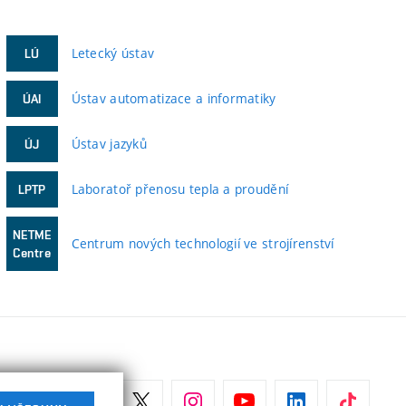
Letecký ústav
LÚ
Ústav automatizace a informatiky
ÚAI
Ústav jazyků
ÚJ
Laboratoř přenosu tepla a proudění
LPTP
NETME
Centrum nových technologií ve strojírenství
Centre