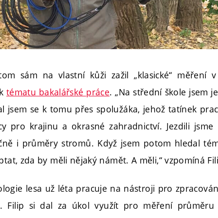
tom sám na vlastní kůži zažil „klasické“ měření 
 k
tématu bakalářské práce
. „Na střední škole jsem j
al jsem se k tomu přes spolužáka, jehož tatínek pr
cy pro krajinu a okrasné zahradnictví. Jezdili jsme
učně i průměry stromů. Když jsem potom hledal tém
ptat, zda by měli nějaký námět. A měli,“ vzpomíná Fil
ogie lesa už léta pracuje na nástroji pro zpracování
. Filip si dal za úkol využít pro měření průměru