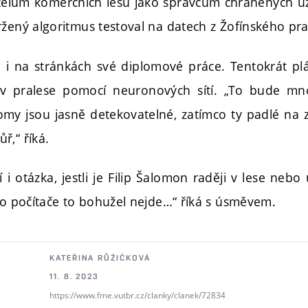
itelům komerčních lesů jako správcům chráněných ú
ržený algoritmus testoval na datech z Žofínského pra
 i na stránkách své diplomové práce. Tentokrát plá
v pralese pomocí neuronových sítí. „To bude mn
tromy jsou jasně detekovatelné, zatímco ty padlé na
ř,“ říká.
 i otázka, jestli je Filip Šalomon raději v lese nebo 
oho počítače to bohužel nejde…“ říká s úsměvem.
KATEŘINA RŮŽIČKOVÁ
11. 8. 2023
https://www.fme.vutbr.cz/clanky/clanek/72834