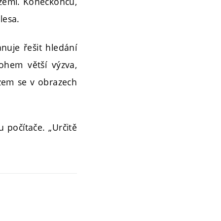
zemí. Koneckonců,
lesa.
nuje řešit hledání
ohem větší výzva,
 zem se v obrazech
u počítače. „Určitě