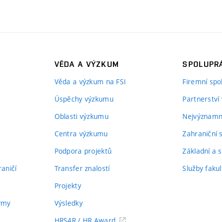
VĚDA A VÝZKUM
SPOLUPRÁ
Věda a výzkum na FSI
Firemní spo
Úspěchy výzkumu
Partnerství
Oblasti výzkumu
Nejvýznamně
Centra výzkumu
Zahraniční 
Podpora projektů
Základní a s
aničí
Transfer znalostí
Služby fakul
Projekty
týmy
Výsledky
HRS4R / HR Award