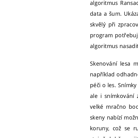
algoritmus Ransac
data a šum. Ukáza
skvělý při zpraco
program potřebuj
algoritmus nasadit,
Skenování lesa má
například odhadn
péči o les. Snímk
ale i snímkování 
velké mračno bod
skeny nabízí možn
koruny, což se r