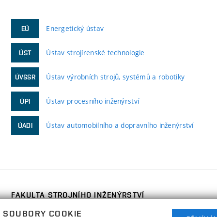
Energetický ústav
EÚ
Ústav strojírenské technologie
ÚST
Ústav výrobních strojů, systémů a robotiky
ÚVSSR
Ústav procesního inženýrství
ÚPI
Ústav automobilního a dopravního inženýrství
ÚADI
FAKULTA STROJNÍHO INŽENÝRSTVÍ
VYSOKÉ UČENÍ TECHNICKÉ V BRNĚ
 SOUBORY COOKIE