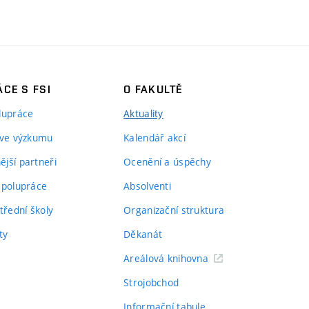
CE S FSI
O FAKULTĚ
lupráce
Aktuality
 ve výzkumu
Kalendář akcí
jší partneři
Ocenění a úspěchy
spolupráce
Absolventi
třední školy
Organizační struktura
ty
Děkanát
Areálová knihovna
Strojobchod
Informační tabule