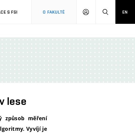
CE S FSI
O FAKULTĚ
EN
PŘIHLÁŠENÍ
HLEDAT
 v lese
ký způsob měření
goritmy. Vyvíjí je