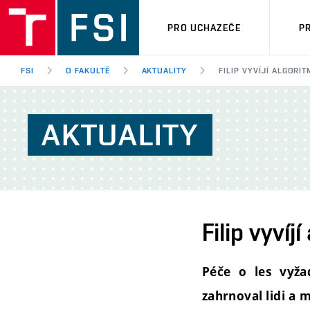
PRO UCHAZEČE
P
FSI
O FAKULTĚ
AKTUALITY
FILIP VYVÍJÍ ALGORI
AKTUALITY
Filip vyví
Péče o les vyža
zahrnoval lidi a 