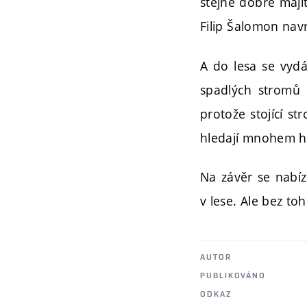
stejně dobře maj
Filip Šalomon nav
A do lesa se vydá
spadlých stromů 
protože stojící s
hledají mnohem hů
Na závěr se nabízí
v lese. Ale bez t
AUTOR
PUBLIKOVÁNO
ODKAZ