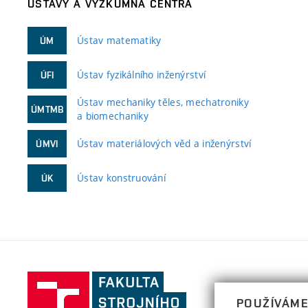
ÚSTAVY A VÝZKUMNÁ CENTRA
Ústav matematiky
ÚM
Ústav fyzikálního inženýrství
ÚFI
Ústav mechaniky těles, mechatroniky
ÚMTMB
a biomechaniky
Ústav materiálových věd a inženýrství
ÚMVI
Ústav konstruování
ÚK
Fakulta
strojního
POUŽÍVÁME