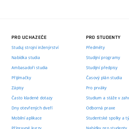
PRO UCHAZEČE
PRO STUDENTY
Studuj strojní inženýrství
Předměty
Nabídka studia
Studijní programy
Ambasadoři studia
Studijní předpisy
Přijímačky
Časový plán studia
Zápisy
Pro prváky
Často kladené dotazy
Studium a stáže v zahr
Dny otevřených dveří
Odborná praxe
Mobilní aplikace
Studentské spolky a 
Přípravné kurzy
Nabídky pro studenty