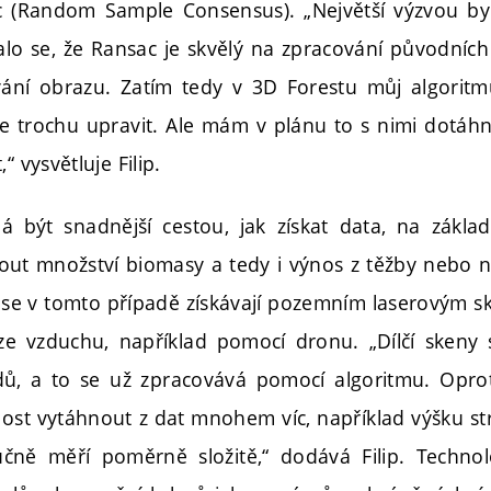
 (Random Sample Consensus). „Největší výzvou byl
lo se, že Ransac je skvělý na zpracování původních 
vání obrazu. Zatím tedy v 3D Forestu můj algorit
e trochu upravit. Ale mám v plánu to s nimi dotáh
“ vysvětluje Filip.
 být snadnější cestou, jak získat data, na zákla
out množství biomasy a tedy i výnos z těžby nebo 
y se v tomto případě získávají pozemním laserovým 
ze vzduchu, například pomocí dronu. „Dílčí skeny 
ů, a to se už zpracovává pomocí algoritmu. Opro
ost vytáhnout z dat mnohem víc, například výšku 
učně měří poměrně složitě,“ dodává Filip. Technol