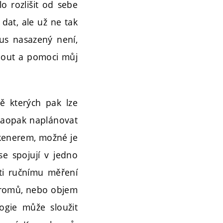
o rozlišit od sebe
dat, ale už ne tak
mus nasazený není,
nout a pomoci můj
dě kterých pak lze
naopak naplánovat
skenerem, možné je
se spojují v jedno
ti ručnímu měření
stromů, nebo objem
ogie může sloužit