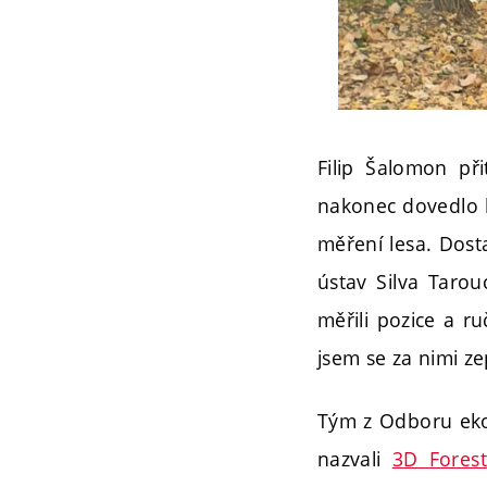
Filip Šalomon při
nakonec dovedlo
měření lesa. Dost
ústav Silva Tarou
měřili pozice a r
jsem se za nimi ze
Tým z Odboru ekol
nazvali
3D Forest