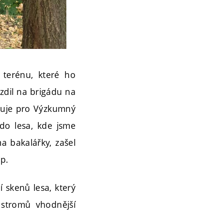
v terénu, které ho
ezdil na brigádu na
acuje pro Výzkumný
 do lesa, kde jsme
a bakalářky, zašel
ip.
 skenů lesa, který
 stromů vhodnější