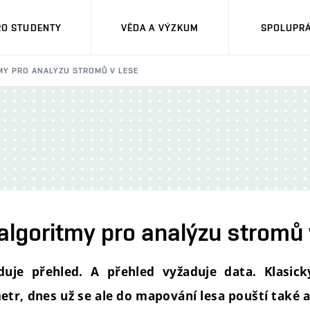
RO STUDENTY
VĚDA A VÝZKUM
SPOLUPRÁ
TMY PRO ANALÝZU STROMŮ V LESE
jí algoritmy pro analýzu stromů
duje přehled. A přehled vyžaduje data. Klasic
metr, dnes už se ale do mapování lesa pouští také al