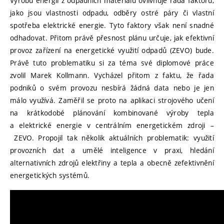
Výrobu energií z odpadních materiálů ovlivňuje řada faktorů,
jako jsou vlastnosti odpadu, odběry ostré páry či vlastní
spotřeba elektrické energie. Tyto faktory však není snadné
odhadovat. Přitom právě přesnost plánu určuje, jak efektivní
provoz zařízení na energetické využití odpadů (ZEVO) bude.
Právě tuto problematiku si za téma své diplomové práce
zvolil Marek Kollmann. Vycházel přitom z faktu, že řada
podniků o svém provozu nesbírá žádná data nebo je jen
málo využívá. Zaměřil se proto na aplikaci strojového učení
na krátkodobé plánování kombinované výroby tepla
a elektrické energie v centrálním energetickém zdroji –
ZEVO. Propojil tak několik aktuálních problematik: využití
provozních dat a umělé inteligence v praxi, hledání
alternativních zdrojů elektřiny a tepla a obecně zefektivnění
energetických systémů.