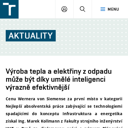
FSI
PŘIHLÁŠENÍ
HLEDAT
MENU
VUT
v
Brně
AKTUALITY
Výroba tepla a elektřiny z odpadu
může být díky umělé inteligenci
výrazně efektivnější
Cenu Wernera von Siemense za první místo v kategorii
Nejlepší absolventská práce zabývající se technologiemi
spadajícími do konceptu Infrastruktura a energetika
získal Ing. Marek Kollmann z Fakulty strojního inženýrství