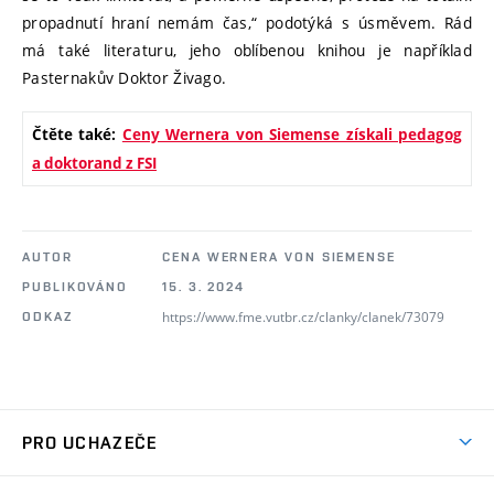
propadnutí hraní nemám čas,“ podotýká s úsměvem. Rád
má také literaturu, jeho oblíbenou knihou je například
Pasternakův Doktor Živago.
Čtěte také:
Ceny Wernera von Siemense získali pedagog
a doktorand z FSI
AUTOR
CENA WERNERA VON SIEMENSE
PUBLIKOVÁNO
15. 3. 2024
https://www.fme.vutbr.cz/clanky/clanek/73079
ODKAZ
PRO UCHAZEČE
Studuj strojní inženýrství