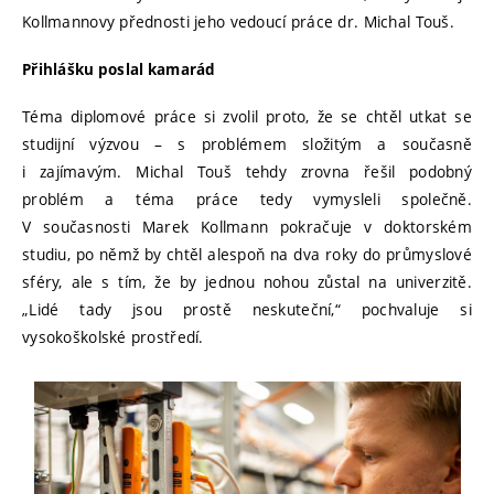
Kollmannovy přednosti jeho vedoucí práce dr. Michal Touš.
Přihlášku poslal kamarád
Téma diplomové práce si zvolil proto, že se chtěl utkat se
studijní výzvou – s problémem složitým a současně
i zajímavým. Michal Touš tehdy zrovna řešil podobný
problém a téma práce tedy vymysleli společně.
V současnosti Marek Kollmann pokračuje v doktorském
studiu, po němž by chtěl alespoň na dva roky do průmyslové
sféry, ale s tím, že by jednou nohou zůstal na univerzitě.
„Lidé tady jsou prostě neskuteční,“ pochvaluje si
vysokoškolské prostředí.