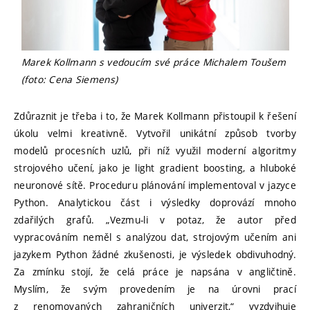
Marek Kollmann s vedoucím své práce Michalem Toušem
(foto: Cena Siemens)
Zdůraznit je třeba i to, že Marek Kollmann přistoupil k řešení
úkolu velmi kreativně. Vytvořil unikátní způsob tvorby
modelů procesních uzlů, při níž využil moderní algoritmy
strojového učení, jako je light gradient boosting, a hluboké
neuronové sítě. Proceduru plánování implementoval v jazyce
Python. Analytickou část i výsledky doprovází mnoho
zdařilých grafů. „Vezmu-li v potaz, že autor před
vypracováním neměl s analýzou dat, strojovým učením ani
jazykem Python žádné zkušenosti, je výsledek obdivuhodný.
Za zmínku stojí, že celá práce je napsána v angličtině.
Myslím, že svým provedením je na úrovni prací
z renomovaných zahraničních univerzit,“ vyzdvihuje