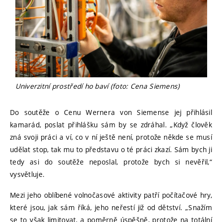
Univerzitní prostředí ho baví (foto: Cena Siemens)
Do soutěže o Cenu Wernera von Siemense jej přihlásil
kamarád, poslat přihlášku sám by se zdráhal. „Když člověk
zná svoji práci a ví, co v ní ještě není, protože někde se musí
udělat stop, tak mu to představu o té práci zkazí. Sám bych ji
tedy asi do soutěže neposlal, protože bych si nevěřil,“
vysvětluje.
Mezi jeho oblíbené volnočasové aktivity patří počítačové hry,
které jsou, jak sám říká, jeho neřestí již od dětství. „Snažím
se to však limitovat, a poměrně úspěšně, protože na totální