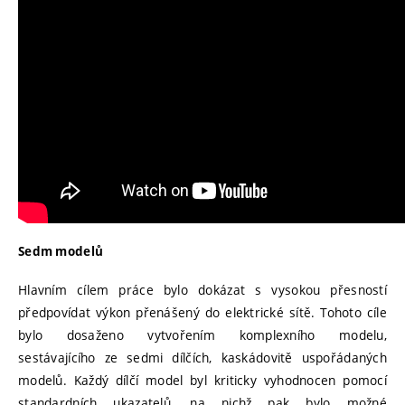
Sedm modelů
Hlavním cílem práce bylo dokázat s vysokou přesností
předpovídat výkon přenášený do elektrické sítě. Tohoto cíle
bylo dosaženo vytvořením komplexního modelu,
sestávajícího ze sedmi dílčích, kaskádovitě uspořádaných
modelů. Každý dílčí model byl kriticky vyhodnocen pomocí
standardních ukazatelů, na nichž pak bylo možné