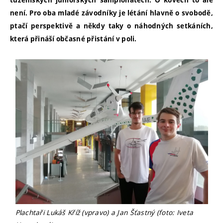
tuzemských juniorských šampionátech. O kovech to ale
není. Pro oba mladé závodníky je létání hlavně o svobodě,
ptačí perspektivě a někdy taky o náhodných setkáních,
která přináší občasné přistání v poli.
Plachtaři Lukáš Kříž (vpravo) a Jan Šťastný (foto: Iveta