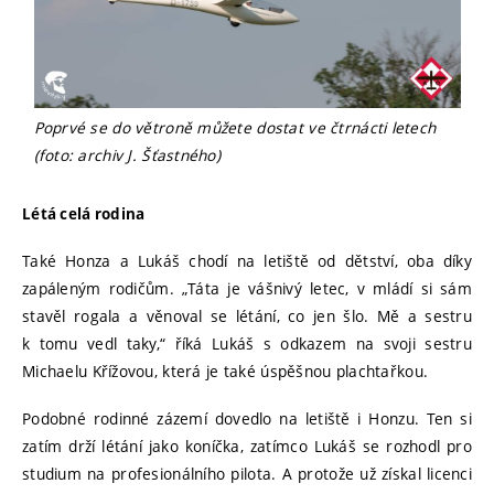
Poprvé se do větroně můžete dostat ve čtrnácti letech
(foto: archiv J. Šťastného)
Létá celá rodina
Také Honza a Lukáš chodí na letiště od dětství, oba díky
zapáleným rodičům. „Táta je vášnivý letec, v mládí si sám
stavěl rogala a věnoval se létání, co jen šlo. Mě a sestru
k tomu vedl taky,“ říká Lukáš s odkazem na svoji sestru
Michaelu Křížovou, která je také úspěšnou plachtařkou.
Podobné rodinné zázemí dovedlo na letiště i Honzu. Ten si
zatím drží létání jako koníčka, zatímco Lukáš se rozhodl pro
studium na profesionálního pilota. A protože už získal licenci