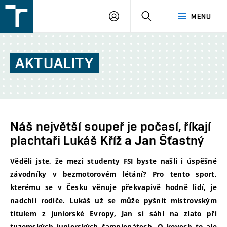
FSI
PŘIHLÁŠENÍ
HLEDAT
MENU
VUT
v
Brně
AKTUALITY
Náš největší soupeř je počasí, říkají
plachtaři Lukáš Kříž a Jan Šťastný
Věděli jste, že mezi studenty FSI byste našli i úspěšné
závodníky v bezmotorovém létání? Pro tento sport,
kterému se v Česku věnuje překvapivě hodně lidí, je
nadchli rodiče. Lukáš už se může pyšnit mistrovským
titulem z juniorské Evropy, Jan si sáhl na zlato při