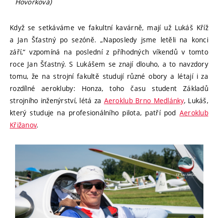
Hovorková)
Když se setkáváme ve fakultní kavárně, mají už Lukáš Kříž
a Jan Šťastný po sezóně. „Naposledy jsme letěli na konci
září,“ vzpomíná na poslední z příhodných víkendů v tomto
roce Jan Šťastný. S Lukášem se znají dlouho, a to navzdory
tomu, že na strojní fakultě studují různé obory a létají i za
rozdílné aerokluby: Honza, toho času student Základů
strojního inženýrství, létá za
Aeroklub Brno Medlánky
, Lukáš,
který studuje na profesionálního pilota, patří pod
Aeroklub
Křižanov
.