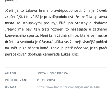
„Celé je to taková hra s pravděpodobností: čím je člověk
zkušenější, tím větší je pravděpodobnost, že trefí ta správná
místa se stoupavými proudy,“ říká Jan Šťastný a dodává:
„Nejvíc mě baví ten třetí rozměr, to nezažijete u žádného
konvenčního sportu. Není tam žádná silnice, které se musíte
držet, ta svoboda je úžasná.“ „Říká se, že nejkrásnější pohled
na svět je ze hřbetu koně. Tohle je ještě něco víc, je to ptačí
perspektiva,“ doplňuje kamaráda Lukáš Kříž.
AUTOR
IVETA HOVORKOVÁ
PUBLIKOVÁNO
11. 11. 2024
https://www.fme.vutbr.cz/clanky/clanek/74467
ODKAZ