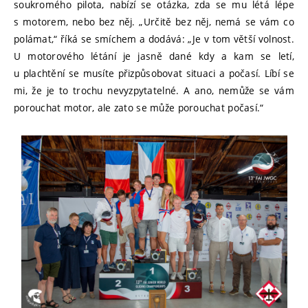
soukromého pilota, nabízí se otázka, zda se mu létá lépe
s motorem, nebo bez něj. „Určitě bez něj, nemá se vám co
polámat,“ říká se smíchem a dodává: „Je v tom větší volnost.
U motorového létání je jasně dané kdy a kam se letí,
u plachtění se musíte přizpůsobovat situaci a počasí. Líbí se
mi, že je to trochu nevyzpytatelné. A ano, nemůže se vám
porouchat motor, ale zato se může porouchat počasí.“