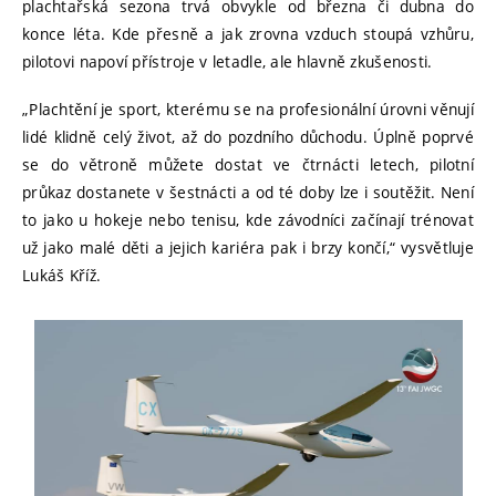
plachtařská sezona trvá obvykle od března či dubna do
konce léta. Kde přesně a jak zrovna vzduch stoupá vzhůru,
pilotovi napoví přístroje v letadle, ale hlavně zkušenosti.
„Plachtění je sport, kterému se na profesionální úrovni věnují
lidé klidně celý život, až do pozdního důchodu. Úplně poprvé
se do větroně můžete dostat ve čtrnácti letech, pilotní
průkaz dostanete v šestnácti a od té doby lze i soutěžit. Není
to jako u hokeje nebo tenisu, kde závodníci začínají trénovat
už jako malé děti a jejich kariéra pak i brzy končí,“ vysvětluje
Lukáš Kříž.