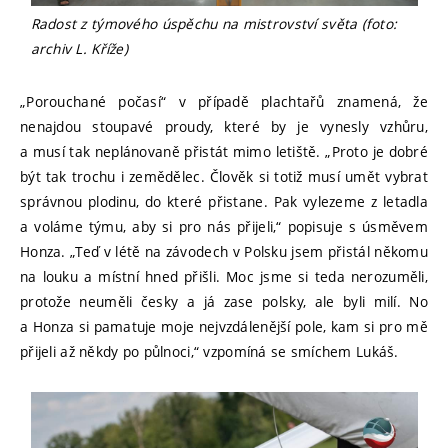
Radost z týmového úspěchu na mistrovství světa (foto:
archiv L. Kříže)
„Porouchané počasí“ v případě plachtařů znamená, že
nenajdou stoupavé proudy, které by je vynesly vzhůru,
a musí tak neplánovaně přistát mimo letiště. „Proto je dobré
být tak trochu i zemědělec. Člověk si totiž musí umět vybrat
správnou plodinu, do které přistane. Pak vylezeme z letadla
a voláme týmu, aby si pro nás přijeli,“ popisuje s úsměvem
Honza. „Teď v létě na závodech v Polsku jsem přistál někomu
na louku a místní hned přišli. Moc jsme si teda nerozuměli,
protože neuměli česky a já zase polsky, ale byli milí. No
a Honza si pamatuje moje nejvzdálenější pole, kam si pro mě
přijeli až někdy po půlnoci,“ vzpomíná se smíchem Lukáš.