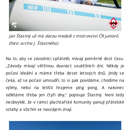
Jan Šťastný už má zlatou medaili z mistrovství ČR juniorů
(foto: archiv J. Šťastného)
Na to, aby se závodníci spřátelili, mívají poměrně dost času.
„Závody mívají většinou dvanáct soutěžních dní. Někdy je
počasí ideální a máme třeba deset letových dnů. Jindy se
čeká, až se počasí umoudří, to si pak povídáme, chodíme na
výlety, nebo na letišti hrajeme ping pong. A nakonec
odlétáme třeba jen čtyři dny,“ popisuje Šťastný. Není tedy
neobvyklé, že v rámci plachtařské komunity panují přátelské
vztahy a všichni se navzájem znají.