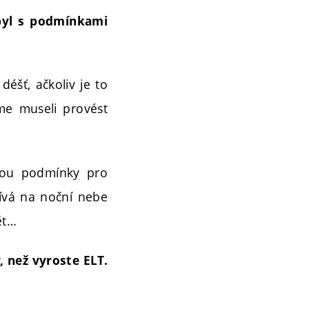
ebyl s podmínkami
déšť, ačkoliv je to
sme museli provést
sou podmínky pro
dívá na noční nebe
ět…
, než vyroste ELT.