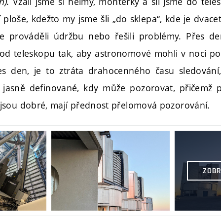
h)
. Vzali jsme si helmy, montérky a šli jsme do tele
 ploše, kdežto my jsme šli „do sklepa“, kde je dvac
me prováděli údržbu nebo řešili problémy. Přes de
i chod teleskopu tak, aby astronomové mohli v noci p
es den, je to ztráta drahocenného času sledování,
jasně definované, kdy může pozorovat, přičemž pr
jsou dobré, mají přednost přelomová pozorování.
ZOBR