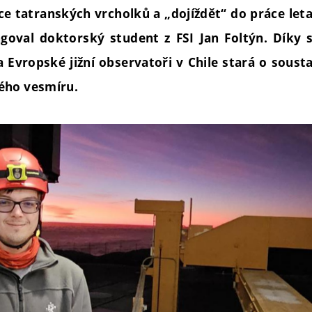
e tatranských vrcholků a „dojíždět“ do práce let
oval doktorský student z FSI Jan Foltýn. Díky s
 Evropské jižní observatoři v Chile stará o sous
ého vesmíru.