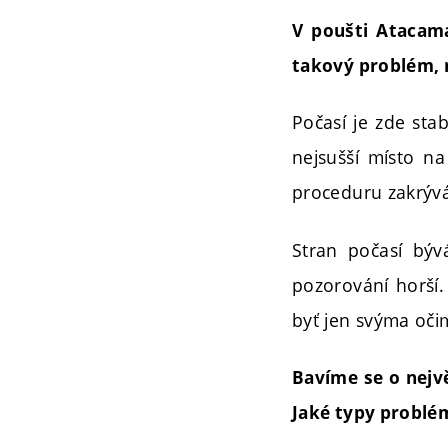
V poušti Atacama
takový problém, 
Počasí je zde stab
nejsušší místo na
proceduru zakrýván
Stran počasí bý
pozorování horší.
byť jen svýma oči
Bavíme se o nejvě
Jaké typy problém