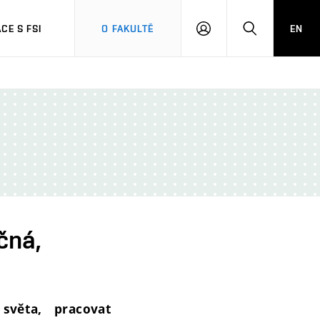
CE S FSI
O FAKULTĚ
EN
PŘIHLÁŠENÍ
HLEDAT
čná,
světa, pracovat