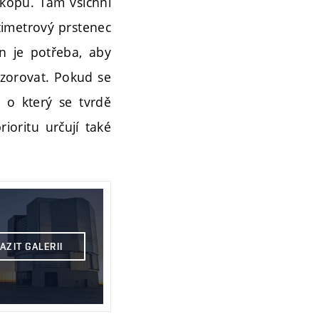
skopu. Tam všichni
etimetrový prstenec
n je potřeba, aby
ozorovat. Pokud se
 o který se tvrdě
ioritu určují také
AZIT GALERII