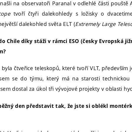
 našli na observatoři Paranal v odlehlé části poušt
scope
tvoří čtyři dalekohledy s ložisky o dvaceti
ejvětší dalekohled světa ELT (
Extremely Large Teles
 do Chile díky stáži v rámci ESO (česky Evropská již
m?
byla čtveřice teleskopů, které tvoří VLT, především j
l jsem se do týmu, který má na starosti technicko
jsem dostal za úkol tři vývojové projekty v oblasti hyd
ěžný den představit tak, že jste si oblékl montér