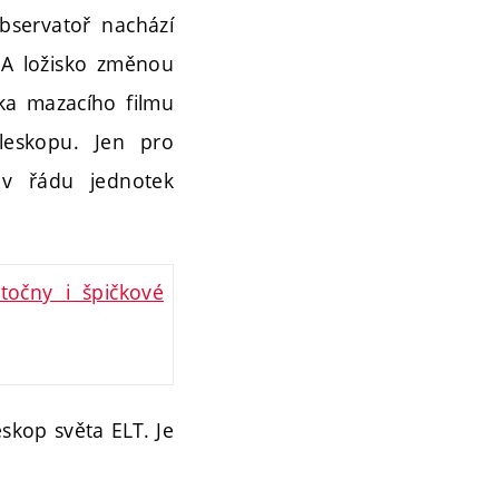
observatoř nachází
 A ložisko změnou
šťka mazacího filmu
eleskopu. Jen pro
v řádu jednotek
 točny i špičkové
eskop světa ELT. Je