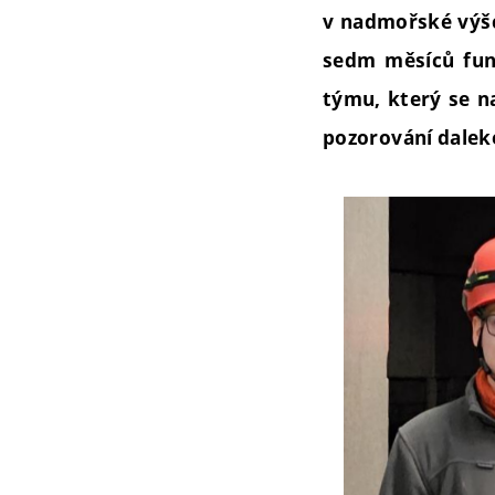
v nadmořské výšc
sedm měsíců fung
týmu, který se na
pozorování dalek