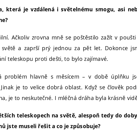
, která je vzdálená i světelnému smogu, asi n
ne?
ilní. Ačkoliv zrovna mně se poštěstilo zažít v poušti 
 světě a zaprší prý jednou za pět let. Dokonce j
í teleskopu proti dešti, to bylo zajímavé.
vá problém hlavně s měsícem – v době úplňku j
 Jinak je to velice dobrá oblast. Když se člověk po
ma, je to neskutečné. I mléčná dráha byla krásně vid
tších teleskopech na světě, alespoň tedy do doby
ů jste museli řešit a co je způsobuje?