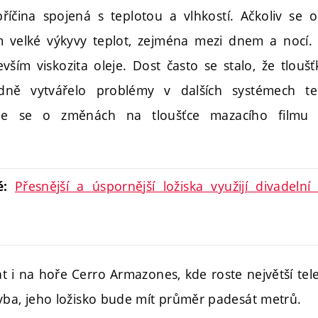
říčina spojená s teplotou a vlhkostí. Ačkoliv se 
am velké výkyvy teplot, zejména mezi dnem a nocí.
evším viskozita oleje. Dost často se stalo, že tlou
edně vytvářelo problémy v dalších systémech t
íme se o změnách na tloušťce mazacího filmu 
Přesnější a úspornější ložiska využijí divadelní
ké:
t i na hoře Cerro Armazones, kde roste největší tel
vba, jeho ložisko bude mít průměr padesát metrů.