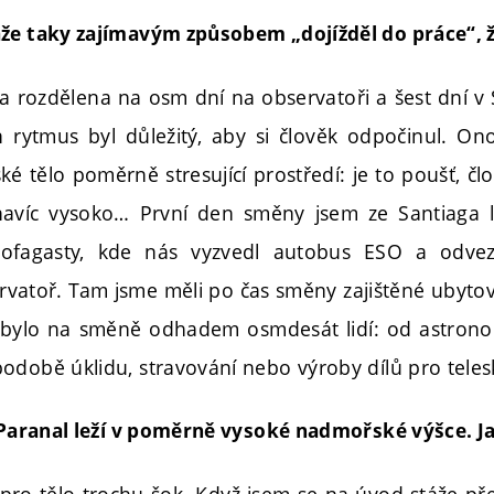
áže taky zajímavým způsobem „dojížděl do práce“, 
a rozdělena na osm dní na observatoři a šest dní v 
rytmus byl důležitý, aby si člověk odpočinul. On
ské tělo poměrně stresující prostředí: je to poušť, č
avíc vysoko… První den směny jsem ze Santiaga le
ofagasty, kde nás vyzvedl autobus ESO a odvez
rvatoř. Tam jsme měli po čas směny zajištěné ubytová
 bylo na směně odhadem osmdesát lidí: od astronom
odobě úklidu, stravování nebo výroby dílů pro teles
, Paranal leží v poměrně vysoké nadmořské výšce. Ja
 pro tělo trochu šok. Když jsem se na úvod stáže př