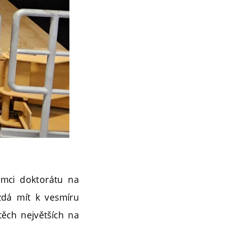
ámci doktorátu na
zdá mít k vesmíru
těch největších na