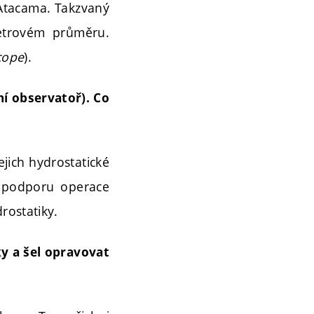
ě Atacama. Takzvaný
metrovém průměru.
cope
).
ní observatoř). Co
ejich hydrostatické
u podporu operace
rostatiky.
ky a šel opravovat