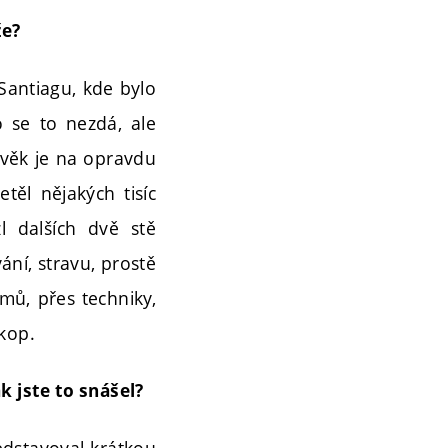
že?
Santiagu, kde bylo
o se to nezdá, ale
lověk je na opravdu
těl nějakých tisíc
l dalších dvě stě
ní, stravu, prostě
ů, přes techniky,
kop.
k jste to snášel?
edstavoval krátkou