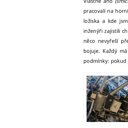
Vlastně ano
(smíc
pracovali na horní
ložiska a kde js
inženýři zajistil
něco nevyřeší př
bojuje. Každý má 
podmínky: pokud 