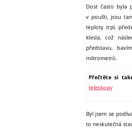
Dost často byla p
v poušti, jsou t
teploty trpí, před
klesla, což násl
představu, bav
mikrometrů.
Přečtěte si ta
teleskopy
Byl jsem se podíva
to neskutečná sta