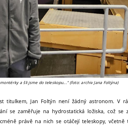
 montérky a šli jsme do teleskopu..." (foto: archiv Jana Foltýna)
t titulkem, Jan Foltýn není žádný astronom. V r
ání se zaměřuje na hydrostatická ložiska, což se 
cméně právě na nich se otáčejí teleskopy, včetně 