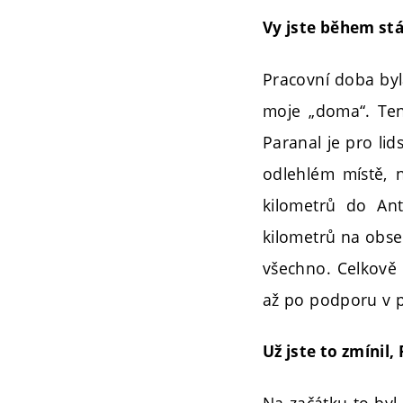
Vy jste během st
Pracovní doba byl
moje „doma“. Ten 
Paranal je pro lid
odlehlém místě, n
kilometrů do Ant
kilometrů na obse
všechno. Celkově
až po podporu v p
Už jste to zmínil
Na začátku to byl