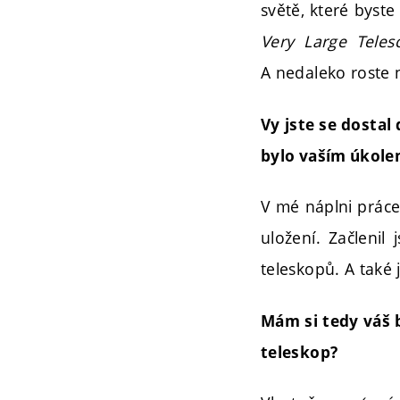
světě, které byste
Very Large Tele
A nedaleko roste n
Vy jste se dostal
bylo vaším úkole
V mé náplni práce 
uložení. Začleni
teleskopů. A také 
Mám si tedy váš b
teleskop?