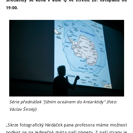
Shetlandy se koná v aule Q ve středu 20. listopadu od
19:00.
Série přednášek "Jižním oceánem do Antarktidy" (foto:
Václav Široký)
„Skrze fotografický hledáček pana profesora máme možnost
podívat se na jedinečná místa naší planety. Z naší strany je