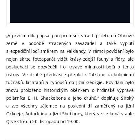
„V prvním dílu popsal pan profesor strasti příletu do Ohňové
země v podobě ztracených zavazadel a také vyplutí
s expediční lodí směrem na Falklandy. V rámci povídání bylo
nejen skrze fotoaparát vidět krásy zdejší fauny a flóry, ale
posluchači se dozvěděli i o krvavé minulosti bojů o tento
ostrov. Ve druhé přednášce přeplul z Falkland za koloniemi
tučňáků, lachtanů a rypoušů do Jižní Georgie. Povídání bylo
znovu proloženo historickým okénkem o hrdinské výpravě
polárníka E. H. Shackeltona a jeho druhů,“ doplňuje Široký
a zve všechny zájemce na poslední díl zaměřený na Jižní
Orkneje, Antarktidu a Jižní Shetlandy, který se se koná v aule
Q ve středu 20. listopadu od 19:00.