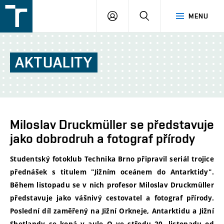
FSI
PŘIHLÁŠENÍ
HLEDAT
MENU
VUT
v
Brně
AKTUALITY
Miloslav Druckmüller se představuje
jako dobrodruh a fotograf přírody
Studentský fotoklub Technika Brno připravil seriál trojice
přednášek s titulem "Jižním oceánem do Antarktidy".
Během listopadu se v nich profesor Miloslav Druckmüller
představuje jako vášnivý cestovatel a fotograf přírody.
Poslední díl zaměřený na Jižní Orkneje, Antarktidu a Jižní