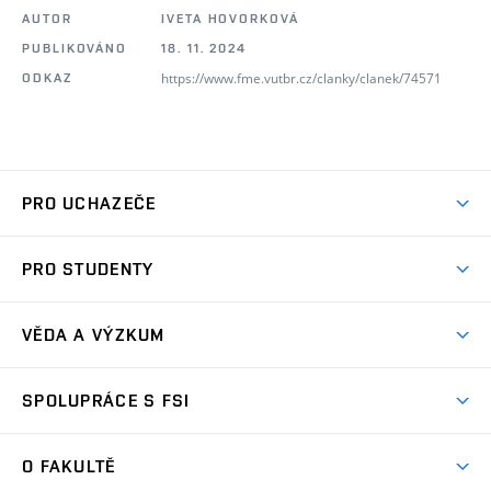
AUTOR
IVETA HOVORKOVÁ
PUBLIKOVÁNO
18. 11. 2024
https://www.fme.vutbr.cz/clanky/clanek/74571
ODKAZ
PRO UCHAZEČE
Studuj strojní inženýrství
PRO STUDENTY
Nabídka studia
Předměty
Ambasadoři studia
VĚDA A VÝZKUM
Studijní programy
Přijímačky
Věda a výzkum na FSI
Studijní předpisy
SPOLUPRÁCE S FSI
Zápisy
Úspěchy výzkumu
Časový plán studia
Často kladené dotazy
Firemní spolupráce
Oblasti výzkumu
O FAKULTĚ
Pro prváky
Dny otevřených dveří
Partnerství ve výzkumu