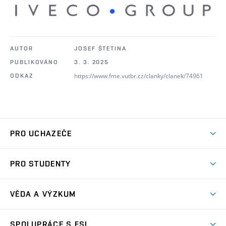
AUTOR
JOSEF ŠTETINA
PUBLIKOVÁNO
3. 3. 2025
https://www.fme.vutbr.cz/clanky/clanek/74961
ODKAZ
PRO UCHAZEČE
Studuj strojní inženýrství
PRO STUDENTY
Nabídka studia
Předměty
Ambasadoři studia
VĚDA A VÝZKUM
Studijní programy
Přijímačky
Věda a výzkum na FSI
Studijní předpisy
SPOLUPRÁCE S FSI
Zápisy