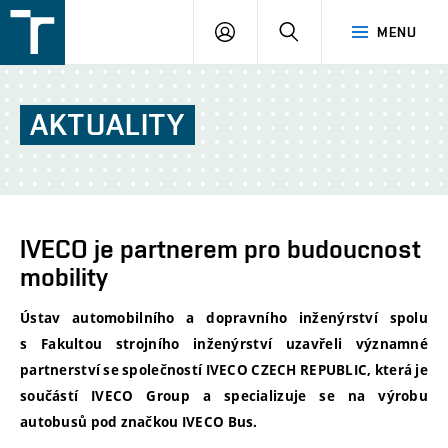
FSI
PŘIHLÁŠENÍ
HLEDAT
MENU
VUT
v
Brně
AKTUALITY
IVECO je partnerem pro budoucnost
mobility
Ústav automobilního a dopravního inženýrství spolu
s Fakultou strojního inženýrství uzavřeli významné
partnerství se společností IVECO CZECH REPUBLIC, která je
součástí IVECO Group a specializuje se na výrobu
autobusů pod značkou IVECO Bus.