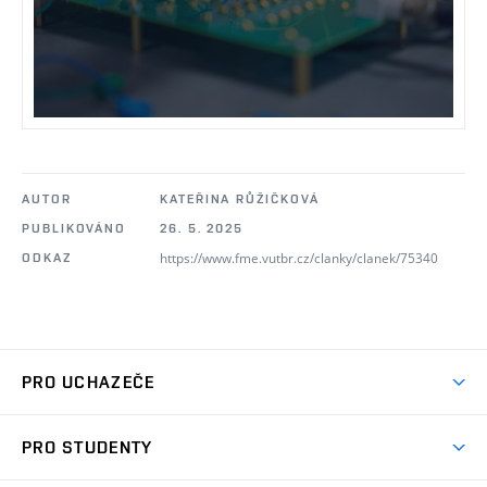
AUTOR
KATEŘINA RŮŽIČKOVÁ
PUBLIKOVÁNO
26. 5. 2025
https://www.fme.vutbr.cz/clanky/clanek/75340
ODKAZ
PRO UCHAZEČE
Studuj strojní inženýrství
PRO STUDENTY
Nabídka studia