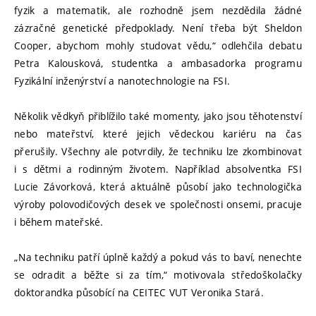
fyzik a matematik, ale rozhodně jsem nezdědila žádné
zázračné genetické předpoklady. Není třeba být Sheldon
Cooper, abychom mohly studovat vědu,“ odlehčila debatu
Petra Kalousková, studentka a ambasadorka programu
Fyzikální inženýrství a nanotechnologie na FSI.
Několik vědkyň přiblížilo také momenty, jako jsou těhotenství
nebo mateřství, které jejich vědeckou kariéru na čas
přerušily. Všechny ale potvrdily, že techniku lze zkombinovat
i s dětmi a rodinným životem. Například absolventka FSI
Lucie Závorková, která aktuálně působí jako technologička
výroby polovodičových desek ve společnosti onsemi, pracuje
i během mateřské.
„Na techniku patří úplně každý a pokud vás to baví, nenechte
se odradit a běžte si za tím,“ motivovala středoškolačky
doktorandka působící na CEITEC VUT Veronika Stará.