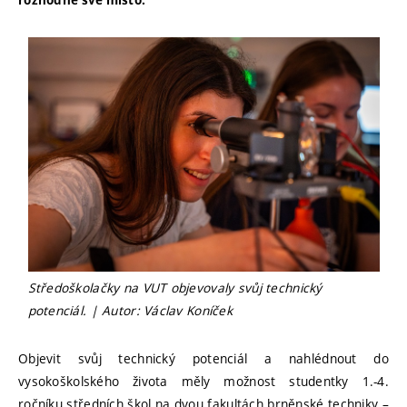
rozhodně své místo.
Středoškolačky na VUT objevovaly svůj technický
potenciál. | Autor: Václav Koníček
Objevit svůj technický potenciál a nahlédnout do
vysokoškolského života měly možnost studentky 1.-4.
ročníku středních škol na dvou fakultách brněnské techniky –