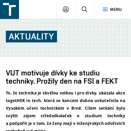
FSI
PŘIHLÁŠENÍ
HLEDAT
MENU
VUT
v
Brně
AKTUALITY
VUT motivuje dívky ke studiu
techniky. Prožily den na FSI a FEKT
To, že technika je skvělou volbou i pro dívky, ukázala akce
togetHER in tech, která se koncem dubna uskutečnila na
Vysokém učení technickém v Brně. Cílem setkání bylo
zvýšit zájem středoškolaček o studium techniky
a podpořit je v tom, že ženy mají v inženýrských odvětvích