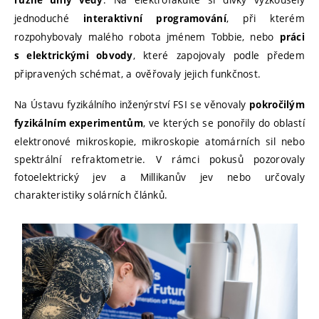
různé úhly vědy
jednoduché
, při kterém
interaktivní programování
rozpohybovaly malého robota jménem Tobbie, nebo
práci
, které zapojovaly podle předem
s elektrickými obvody
připravených schémat, a ověřovaly jejich funkčnost.
Na Ústavu fyzikálního inženýrství FSI se věnovaly
pokročilým
, ve kterých se ponořily do oblastí
fyzikálním experimentům
elektronové mikroskopie, mikroskopie atomárních sil nebo
spektrální refraktometrie. V rámci pokusů pozorovaly
fotoelektrický jev a Millikanův jev nebo určovaly
charakteristiky solárních článků.