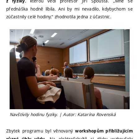
, kterou vedl profesor Jiří Spousta. „Mně se
z fyziky
přednáška hodně líbila. Ani by mi nevadilo, kdybychom se
zúčastnily celé hodiny,“ zhodnotila jedna z účastnic.
Navštívily hodinu fyziky. | Autor: Katarína Rovenská
Zbytek programu byl věnovaný
workshopům přibližujícím
. Na elektrofakultě si dívky vyzkoušely