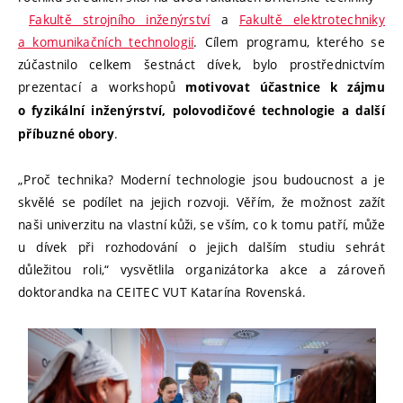
Fakultě strojního inženýrství
a
Fakultě elektrotechniky
a komunikačních technologií
. Cílem programu, kterého se
zúčastnilo celkem šestnáct dívek, bylo prostřednictvím
prezentací a workshopů
motivovat účastnice k zájmu
o fyzikální inženýrství, polovodičové technologie a další
.
příbuzné obory
„Proč technika? Moderní technologie jsou budoucnost a je
skvělé se podílet na jejich rozvoji. Věřím, že možnost zažít
naši univerzitu na vlastní kůži, se vším, co k tomu patří, může
u dívek při rozhodování o jejich dalším studiu sehrát
důležitou roli,“ vysvětlila organizátorka akce a zároveň
doktorandka na CEITEC VUT Katarína Rovenská.