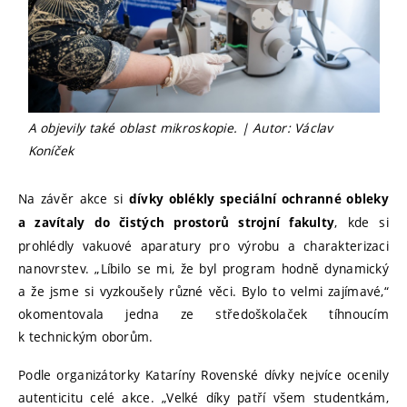
A objevily také oblast mikroskopie. | Autor: Václav
Koníček
Na závěr akce si
dívky oblékly speciální ochranné obleky
, kde si
a zavítaly do čistých prostorů strojní fakulty
prohlédly vakuové aparatury pro výrobu a charakterizaci
nanovrstev. „Líbilo se mi, že byl program hodně dynamický
a že jsme si vyzkoušely různé věci. Bylo to velmi zajímavé,“
okomentovala jedna ze středoškolaček tíhnoucím
k technickým oborům.
Podle organizátorky Kataríny Rovenské dívky nejvíce ocenily
autenticitu celé akce. „Velké díky patří všem studentkám,