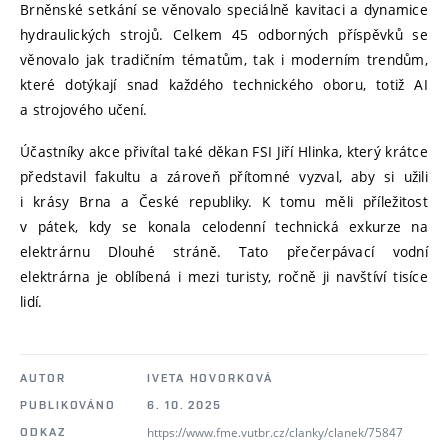
Brněnské setkání se věnovalo speciálně kavitaci a dynamice
hydraulických strojů. Celkem 45 odborných příspěvků se
věnovalo jak tradičním tématům, tak i moderním trendům,
které dotýkají snad každého technického oboru, totiž AI
a strojového učení.
Účastníky akce přivítal také děkan FSI Jiří Hlinka, který krátce
představil fakultu a zároveň přítomné vyzval, aby si užili
i krásy Brna a České republiky. K tomu měli příležitost
v pátek, kdy se konala celodenní technická exkurze na
elektrárnu Dlouhé stráně. Tato přečerpávací vodní
elektrárna je oblíbená i mezi turisty, ročně ji navštíví tisíce
lidí.
AUTOR
IVETA HOVORKOVÁ
PUBLIKOVÁNO
6. 10. 2025
https://www.fme.vutbr.cz/clanky/clanek/75847
ODKAZ