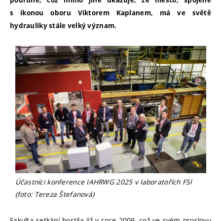
podruhé, což mimo jiné ukazuje, že město, spojené
s ikonou oboru Viktorem Kaplanem, má ve světě
hydrauliky stále velký význam.
Účastníci konference IAHRWG 2025 v laboratořích FSI
(foto: Tereza Štefanová)
Fakulta setkání hostila již v roce 2009, což ve svém proslovu