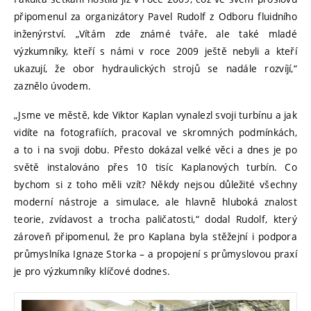
připomenul za organizátory Pavel Rudolf z Odboru fluidního
inženýrství. „Vítám zde známé tváře, ale také mladé
výzkumníky, kteří s námi v roce 2009 ještě nebyli a kteří
ukazují, že obor hydraulických strojů se nadále rozvíjí,“
zaznělo úvodem.
„Jsme ve městě, kde Viktor Kaplan vynalezl svoji turbínu a jak
vidíte na fotografiích, pracoval ve skromných podmínkách,
a to i na svoji dobu. Přesto dokázal velké věci a dnes je po
světě instalováno přes 10 tisíc Kaplanových turbín. Co
bychom si z toho měli vzít? Někdy nejsou důležité všechny
moderní nástroje a simulace, ale hlavně hluboká znalost
teorie, zvídavost a trocha paličatosti,“ dodal Rudolf, který
zároveň připomenul, že pro Kaplana byla stěžejní i podpora
průmyslníka Ignaze Storka – a propojení s průmyslovou praxí
je pro výzkumníky klíčové dodnes.