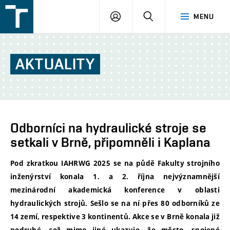
FSI
PŘIHLÁŠENÍ
HLEDAT
MENU
VUT
v
Brně
AKTUALITY
Odborníci na hydraulické stroje se
setkali v Brně, připomněli i Kaplana
Pod zkratkou IAHRWG 2025 se na půdě Fakulty strojního
inženýrství konala 1. a 2. října nejvýznamnější
mezinárodní akademická konference v oblasti
hydraulických strojů. Sešlo se na ní přes 80 odborníků ze
14 zemí, respektive 3 kontinentů. Akce se v Brně konala již