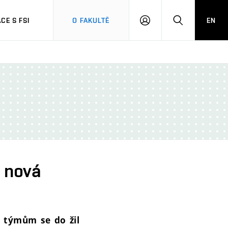
CE S FSI
O FAKULTĚ
EN
PŘIHLÁŠENÍ
HLEDAT
á nová
m týmům se do žil