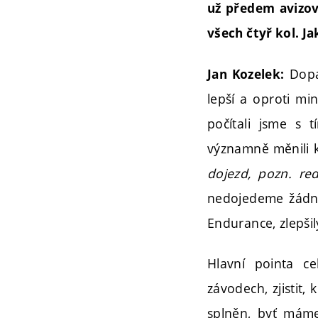
už předem avizov
všech čtyř kol. J
Dopad
Jan Kozelek:
lepší a oproti mi
počítali jsme s
významně měnili 
dojezd, pozn. red
nedojedeme žádnou
Endurance, zlepšil
Hlavní pointa c
závodech, zjistit,
splněn, byť máme