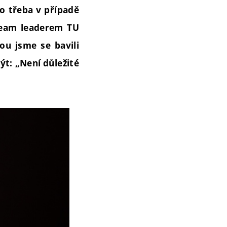
ko třeba v případě
 team leaderem TU
u jsme se bavili
ýt: „Není důležité