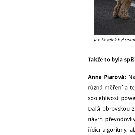
Jan Kozelek byl tea
Takže to byla spíš
Na 
Anna Piarová:
různá měření a tes
spolehlivost powe
Další obrovskou z
návrh převodovky,
řídicí algoritmy,