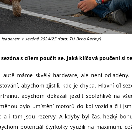
m leaderem v sezóně 2024/25 (foto: TU Brno Racing)
 sezóna s cílem poučit se. Jaká klíčová poučení si 
autě máme skvělý hardware, ale není odladěný. 
tování, abychom zjistili, kde je chyba. Hlavní cíl sezó
rtrainu, abychom dokázali jezdit spolehlivě na vše
měnou bylo umístění motorů do kol vozidla čili js
 a i tam jsou rezervy. A kdyby byl čas, hezký bonu
 abychom potenciál čtyřkolky využili na maximum, což