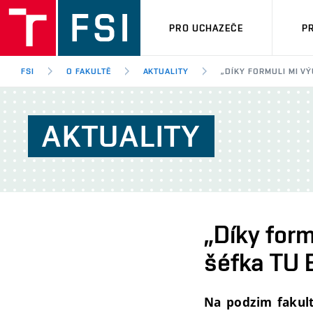
PRO UCHAZEČE
P
FSI
O FAKULTĚ
AKTUALITY
„DÍKY FORMULI MI V
AKTUALITY
„Díky form
šéfka TU 
Na podzim fakult