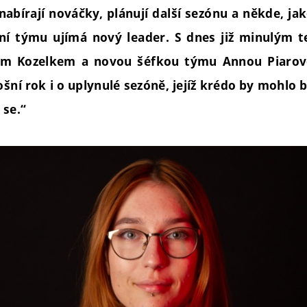
nabírají nováčky, plánují další sezónu a někde, ja
ní týmu ujímá nový leader. S dnes již minulým
em Kozelkem a novou šéfkou týmu Annou Piarovo
ošní rok i o uplynulé sezóně, jejíž krédo by mohlo b
 se.“