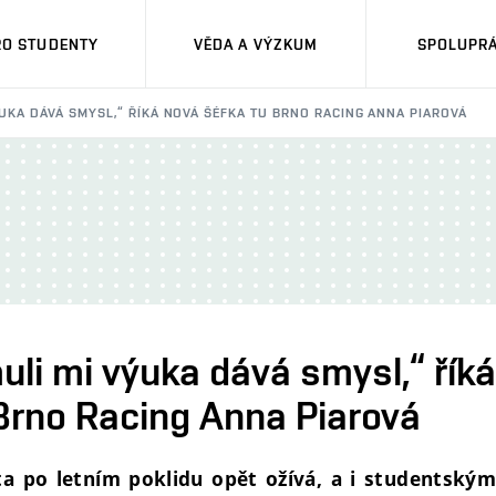
RO STUDENTY
VĚDA A VÝZKUM
SPOLUPRÁ
ÝUKA DÁVÁ SMYSL,“ ŘÍKÁ NOVÁ ŠÉFKA TU BRNO RACING ANNA PIAROVÁ
uli mi výuka dává smysl,“ řík
Brno Racing Anna Piarová
a po letním poklidu opět ožívá, a i studentský