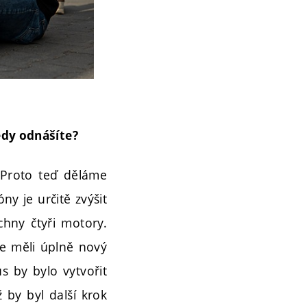
tedy odnášíte?
Proto teď děláme
ny je určitě zvýšit
chny čtyři motory.
me měli úplně nový
s by bylo vytvořit
 by byl další krok