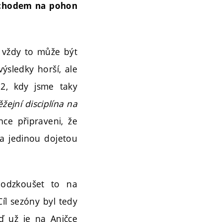
řechodem na pohon
 vždy to může být
ýsledky horší, ale
2, kdy jsme taky
ěžejní disciplína na
nce připraveni, že
za jedinou dojetou
 odzkoušet to na
Cíl sezóny byl tedy
ď už je na Aničce