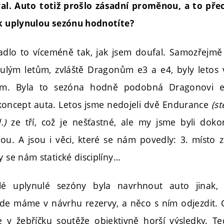
al. Auto totiž prošlo zásadní proměnou, a to p
ak uplynulou sezónu hodnotíte?
lo to víceméně tak, jak jsem doufal. Samozřejmě
nulým letům, zvláště Dragonům e3 a e4, byly letos v
 tím. Byla to sezóna hodně podobná Dragonovi e
koncept auta. Letos jsme nedojeli dvě Endurance
(st
.)
ze tří, což je nešťastné, ale my jsme byli doko
. A jsou i věci, které se nám povedly: 3. místo 
y se nám statické disciplíny…
elé uplynulé sezóny byla navrhnout auto jinak,
 kde máme v návrhu rezervy, a něco s ním odjezdit. 
 v žebříčku soutěže objektivně horší výsledky. Te