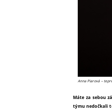
Anna Piarová – tepr
Máte za sebou z
týmu nedočkali to