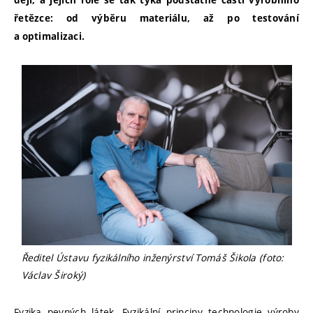
dějí, a jejich role se tak týká podstatné části výrobního
řetězce: od výběru materiálu, až po testování
a optimalizaci.
Ředitel Ústavu fyzikálního inženýrství Tomáš Šikola (foto:
Václav Široký)
Fyzika pevných látek, Fyzikální principy technologie výroby