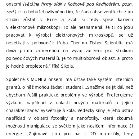
onsemi
(většina firmy sídlí v Rožnově pod Radhoštěm, pozn.
red.)
je to bohužel ovlivněno tím, že řada absolventů chce po
studiu zůstat v Brně a zvolí si tedy spíše kariéru
v elektronové mikroskopii. To ale neznamená, že ti, co jdou
pracovat k výrobci elektronových mikroskopů, se už
nesetkají s polovodiči; třeba Thermo Fisher Scientific má
divizi přímo zaměřenou na vývoj zařízení pro studium
polovodičových materiálů. Je to multioborová oblast, a proto
je hodně propletená,“ říká Šikola.
Společně s MUNI a onsemi má ústav také systém interních
grantů, o něž mohou žádat i studenti. „Snažíme se jít dál, než
abychom řešili praktické problémy ve výrobě. Preferujeme
výzkum, například v oblasti nových materiálů a jejich
charakterizace,“ vysvětluje Šikola. Vědecky silný je jeho ústav
například v oblasti fotoniky a nanofotiky, která zkoumá
možnosti manipulace se světlem jako nosičem informace či
energie. „Zajímavé jsou pro nás i 2D materiály, tedy