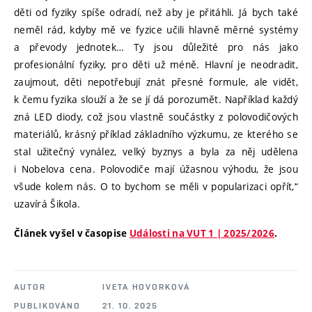
děti od fyziky spíše odradí, než aby je přitáhli. Já bych také
neměl rád, kdyby mě ve fyzice učili hlavně měrné systémy
a převody jednotek… Ty jsou důležité pro nás jako
profesionální fyziky, pro děti už méně. Hlavní je neodradit,
zaujmout, děti nepotřebují znát přesné formule, ale vidět,
k čemu fyzika slouží a že se jí dá porozumět. Například každý
zná LED diody, což jsou vlastně součástky z polovodičových
materiálů, krásný příklad základního výzkumu, ze kterého se
stal užitečný vynález, velký byznys a byla za něj udělena
i Nobelova cena. Polovodiče mají úžasnou výhodu, že jsou
všude kolem nás. O to bychom se měli v popularizaci opřít,“
uzavírá Šikola.
Článek vyšel v časopise
Události na VUT 1 | 2025/2026
.
AUTOR
IVETA HOVORKOVÁ
PUBLIKOVÁNO
21. 10. 2025