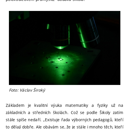
Foto: Václav Široký
Základem je kvalitní výuka matematiky a fyziky už na
základních a středních školách. Což se podle Šikoly zatím
stále spíše nedaří. „Existuje řada výborných pedagogů, kteří
to dělají dobře. Ale obávám se, že je stále i mnoho těch, kteří