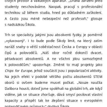
čistých prostor a vakuových aparatur. „Drahá zařízení před
studenty neschováváme. Naopak, pracují s profesionální
technikou už během studia, hned po důkladném zaškolení.
A často jsou méně nebezpeční než profesoři,“ glosuje
s nadsázkou Šikola.
Trh se specialisty, jakými jsou absolventi fyziky, je poměrně
„vyluxovaný“. I to bude podle Šikoly limit, na který zatím
naráží snahy o větší soběstačnost Česka a Evropy v oblasti
čipů a polovodičů. „Náš obor ročně dokončí dvacet,
pětadvacet absolventů. A ne všichni jdou samozřejmě
k polovodičům,“ upozorňuje. Změnit to mají projekty jako
Chips for Europe
, jehož součástí jsou i popularizační aktivity.
Na jejich efekt v podobě většího počtu absolventů STEM
oborů si ovšem budeme muset počkat. „Nouze naučila
Dalibora housti, doteď jsme spoléhali na globální trh, ale když
vidíme, jak se situace zhoršuje, dává smysl posilovat vlastní
kapacity a přispět tak ke zlepšení situace v evropském
polovodičovém průmyslu,“ dodává Šikola.