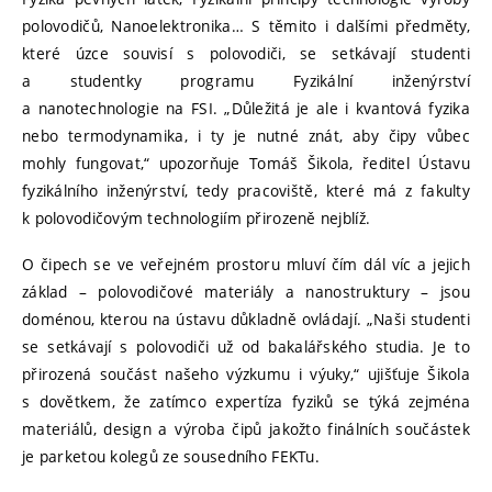
polovodičů, Nanoelektronika… S těmito i dalšími předměty,
které úzce souvisí s polovodiči, se setkávají studenti
a studentky programu Fyzikální inženýrství
a nanotechnologie na FSI. „Důležitá je ale i kvantová fyzika
nebo termodynamika, i ty je nutné znát, aby čipy vůbec
mohly fungovat,“ upozorňuje Tomáš Šikola, ředitel Ústavu
fyzikálního inženýrství, tedy pracoviště, které má z fakulty
k polovodičovým technologiím přirozeně nejblíž.
O čipech se ve veřejném prostoru mluví čím dál víc a jejich
základ – polovodičové materiály a nanostruktury – jsou
doménou, kterou na ústavu důkladně ovládají. „Naši studenti
se setkávají s polovodiči už od bakalářského studia. Je to
přirozená součást našeho výzkumu i výuky,“ ujišťuje Šikola
s dovětkem, že zatímco expertíza fyziků se týká zejména
materiálů, design a výroba čipů jakožto finálních součástek
je parketou kolegů ze sousedního FEKTu.