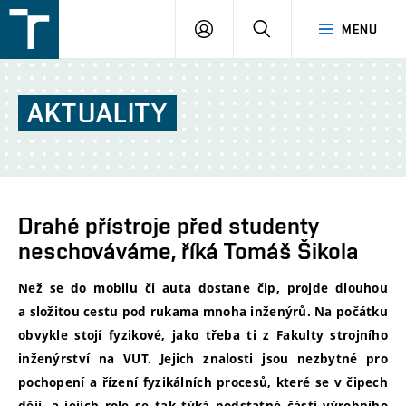
FSI
PŘIHLÁŠENÍ
HLEDAT
MENU
VUT
v
Brně
AKTUALITY
Drahé přístroje před studenty
neschováváme, říká Tomáš Šikola
Než se do mobilu či auta dostane čip, projde dlouhou
a složitou cestu pod rukama mnoha inženýrů. Na počátku
obvykle stojí fyzikové, jako třeba ti z Fakulty strojního
inženýrství na VUT. Jejich znalosti jsou nez
bytné pro
pochopení a řízení fyzikálních procesů, které se v čipech