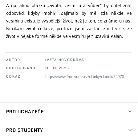
A na jakou otázku „života, vesmíru a vůbec“ by chtěl znát
odpověď, kdyby mohl? „Zajímalo by mě, zda někde ve
vesmíru existuje vyspělejší život, než je ten, co známe u nás.
Neříkám život celkově, protože jsem zastáncem teorie, že
život v nějaké formě někde ve vesmíru je,“ uzavírá Palán.
AUTOR
IVETA HOVORKOVÁ
PUBLIKOVÁNO
10. 11. 2025
https://www.fme.vutbr.cz/clanky/clanek/75978
ODKAZ
PRO UCHAZEČE
Studuj strojní inženýrství
PRO STUDENTY
Nabídka studia