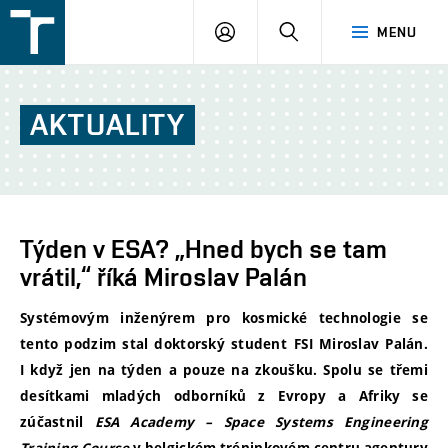
FSI
PŘIHLÁŠENÍ
HLEDAT
MENU
VUT
v
Brně
AKTUALITY
Týden v ESA? „Hned bych se tam
vrátil,“ říká Miroslav Palán
Systémovým inženýrem pro kosmické technologie se
tento podzim stal doktorský student
FSI Miroslav Palán.
I když jen na týden a pouze na zkoušku. Spolu se třemi
desítkami mladých odborníků z Evropy a Afriky se
zúčastnil
ESA Academy – Space Systems Engineering