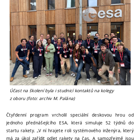
Účast na školení byla i studnicí kontaktů na kolegy
z oboru (foto: archiv M. Palána)
Čtyřdenní program vrcholil speciální deskovou hrou od
jednoho přednášejícího ESA, která simuluje 52 týdnů do
startu rakety. „V ní hrajete roli systémového inženýra, který
má za úkol zařídit odlet rakety na čas. A samozřejmě jsou