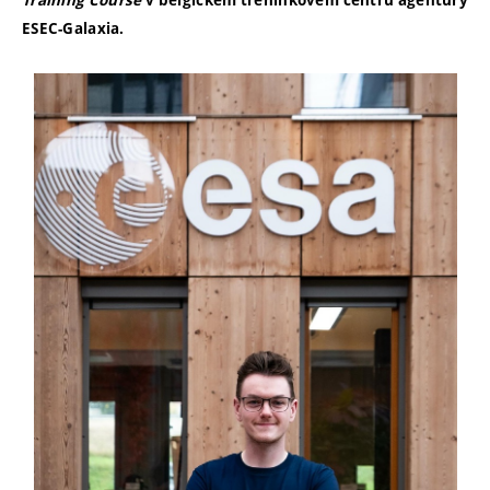
Training Course
v belgickém tréninkovém centru agentury
ESEC-Galaxia.