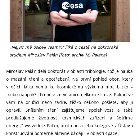
„Nejvíc mě oslovil vesmír," říká o cestě na doktorské
studium Miroslav Palán (foto: archiv M. Palána)
Miroslav Palán dělá doktorát v oblasti tribologie, což je nauka
o mazání, tření a opotřebení. Na první pohled obor, který
v očích laika nemá ke kosmickému výzkumu moc blízko –
nebo naopak? „Tření je ve vesmíru celkem klíčové. Pokud se
vám na družici něco zadře, těžko někoho pošlete, aby ji
opravil. Snížením tření zajišťujeme spolehlivost a také
prodlužujeme životnost kosmických zařízení a šetříme
energii,“ vysvětluje Palán, proto on a jeho kolegové z Ústavu
konstruování poměrně aktivně bádají i v oblasti space.