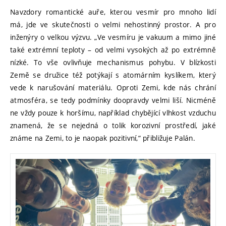
Navzdory romantické auře, kterou vesmír pro mnoho lidí
má, jde ve skutečnosti o velmi nehostinný prostor. A pro
inženýry o velkou výzvu. „Ve vesmíru je vakuum a mimo jiné
také extrémní teploty – od velmi vysokých až po extrémně
nízké. To vše ovlivňuje mechanismus pohybu. V blízkosti
Země se družice též potýkají s atomárním kyslíkem, který
vede k narušování materiálu. Oproti Zemi, kde nás chrání
atmosféra, se tedy podmínky doopravdy velmi liší. Nicméně
ne vždy pouze k horšímu, například chybějící vlhkost vzduchu
znamená, že se nejedná o tolik korozivní prostředí, jaké
známe na Zemi, to je naopak pozitivní,“ přibližuje Palán.