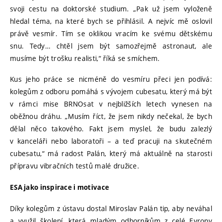
svoji cestu na doktorské studium. „Pak už jsem vyloženě
hledal téma, na které bych se přihlásil. A nejvíc mě oslovil
právě vesmír. Tím se oklikou vracím ke svému dětskému
snu. Tedy… chtěl jsem být samozřejmě astronaut, ale
musíme být trošku realisti,“ říká se smíchem.
Kus jeho práce se nicméně do vesmíru přeci jen podívá:
kolegům z odboru pomáhá s vývojem cubesatu, který má být
v rámci mise BRNOsat v nejbližších letech vynesen na
oběžnou dráhu. „Musím říct, že jsem nikdy nečekal, že bych
dělal něco takového. Fakt jsem myslel, že budu zalezlý
v kanceláři nebo laboratoři – a teď pracuji na skutečném
cubesatu,“ má radost Palán, který má aktuálně na starosti
přípravu vibračních testů malé družice.
ESA jako inspirace i motivace
Díky kolegům z ústavu dostal Miroslav Palán tip, aby neváhal
a využil školení, která mladým odborníkům z celé Evropy