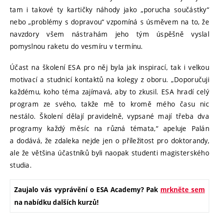
tam i takové ty kartičky náhody jako „porucha součástky“
nebo „problémy s dopravou“ vzpomíná s úsměvem na to, že
navzdory všem nástrahám jeho tým úspěšně vyslal
pomyslnou raketu do vesmíru v termínu.
Účast na školení ESA pro něj byla jak inspirací, tak i velkou
motivací a studnicí kontaktů na kolegy z oboru. „Doporučuji
každému, koho téma zajímavá, aby to zkusil. ESA hradí celý
program ze svého, takže mě to kromě mého času nic
nestálo. Školení dělají pravidelně, vypsané mají třeba dva
programy každý měsíc na různá témata,“ apeluje Palán
a dodává, že zdaleka nejde jen o příležitost pro doktorandy,
ale že většina účastníků byli naopak studenti magisterského
studia.
Zaujalo vás vyprávění o ESA Academy? Pak
mrkněte sem
na nabídku dalších kurzů!