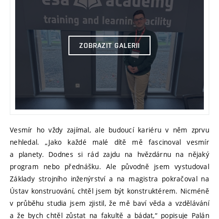
ZOBRAZIT GALERII
Vesmír ho vždy zajímal, ale budoucí kariéru v něm zprvu
nehledal. „Jako každé malé dítě mě fascinoval vesmír
a planety. Dodnes si rád zajdu na hvězdárnu na nějaký
program nebo přednášku. Ale původně jsem vystudoval
Základy strojního inženýrství a na magistra pokračoval na
Ústav konstruování, chtěl jsem být konstruktérem. Nicméně
v průběhu studia jsem zjistil, že mě baví věda a vzdělávání
a že bych chtěl zůstat na fakultě a bádat,“ popisuje Palán