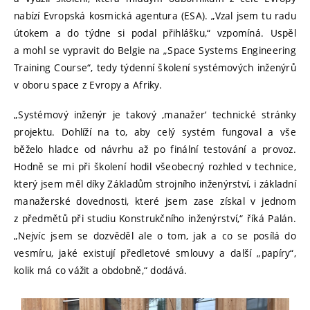
nabízí Evropská kosmická agentura (ESA). „Vzal jsem tu radu
útokem a do týdne si podal přihlášku,“ vzpomíná. Uspěl
a mohl se vypravit do Belgie na „Space Systems Engineering
Training Course“, tedy týdenní školení systémových inženýrů
v oboru space z Evropy a Afriky.
„Systémový inženýr je takový ‚manažer‘ technické stránky
projektu. Dohlíží na to, aby celý systém fungoval a vše
běželo hladce od návrhu až po finální testování a provoz.
Hodně se mi při školení hodil všeobecný rozhled v technice,
který jsem měl díky Základům strojního inženýrství, i základní
manažerské dovednosti, které jsem zase získal v jednom
z předmětů při studiu Konstrukčního inženýrství,“ říká Palán.
„Nejvíc jsem se dozvěděl ale o tom, jak a co se posílá do
vesmíru, jaké existují předletové smlouvy a další „papíry“,
kolik má co vážit a obdobně,“ dodává.