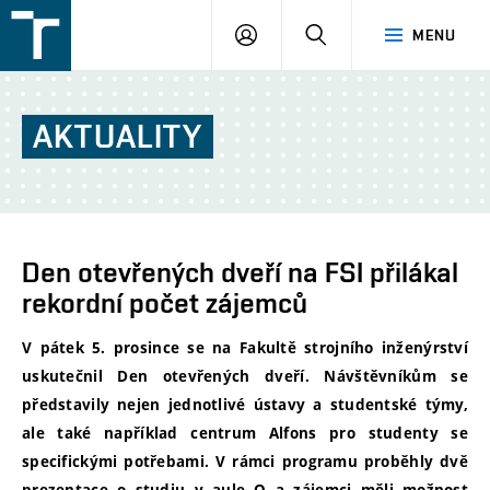
FSI
PŘIHLÁŠENÍ
HLEDAT
MENU
VUT
v
Brně
AKTUALITY
Den otevřených dveří na FSI přilákal
rekordní počet zájemců
V pátek 5. prosince se na Fakultě strojního inženýrství
uskutečnil Den otevřených dveří. Návštěvníkům se
představily nejen jednotlivé ústavy a studentské týmy,
ale také například
centrum Alfons
pro studenty se
specifickými potřebami.
V rámci programu proběhly dvě