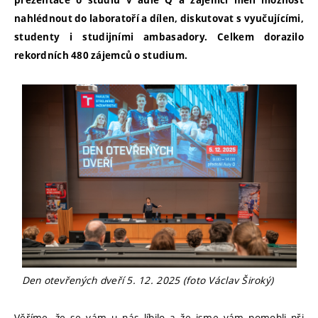
prezentace o studiu v aule Q a zájemci měli možnost
nahlédnout do laboratoří a dílen, diskutovat s vyučujícími,
studenty i studijními ambasadory. Celkem dorazilo
rekordních 480 zájemců o studium.
Den otevřených dveří 5. 12. 2025 (foto Václav Široký)
Věříme, že se vám u nás líbilo a že jsme vám pomohli při