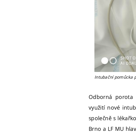
Intubační pomůcka 
Odborná porota o
využití nové intu
společně s lékařk
Brno a LF MU hlav