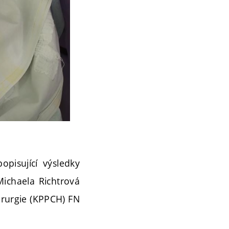
pisující výsledky
Michaela Richtrová
irurgie (KPPCH) FN