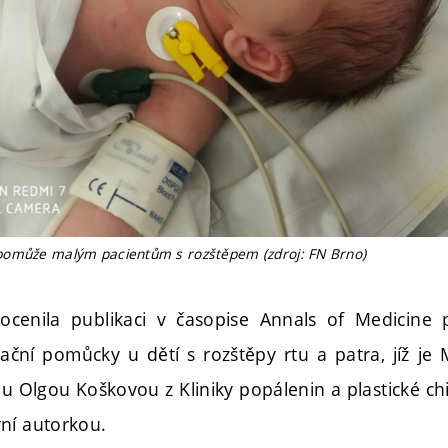
pomůže malým pacientům s rozštěpem (zdroj: FN Brno)
cenila publikaci v časopise Annals of Medicine po
bační pomůcky u dětí s rozštěpy rtu a patra, jíž je 
ou Olgou Koškovou z Kliniky popálenin a plastické ch
ní autorkou.