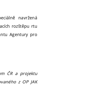
peciálně navržená
acích rozštěpu rtu
antu Agentury pro
kum ČR a projektu
ovaného z OP JAK