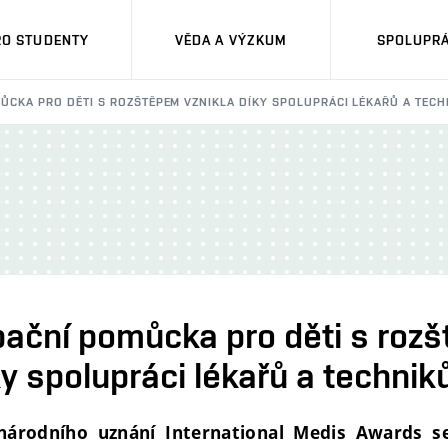
RO STUDENTY
VĚDA A VÝZKUM
SPOLUPRÁ
ŮCKA PRO DĚTI S ROZŠTĚPEM VZNIKLA DÍKY SPOLUPRÁCI LÉKAŘŮ A TECH
bační pomůcka pro děti s roz
ky spolupráci lékařů a technik
národního uznání International Medis Awards s