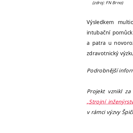
(zdroj: FN Brno)
Výsledkem multio
intubační pomůcka
a patra u novoro
zdravotnický výzk
Podrobnější info
Projekt vznikl z
„Strojní inženýrs
v rámci výzvy Špi