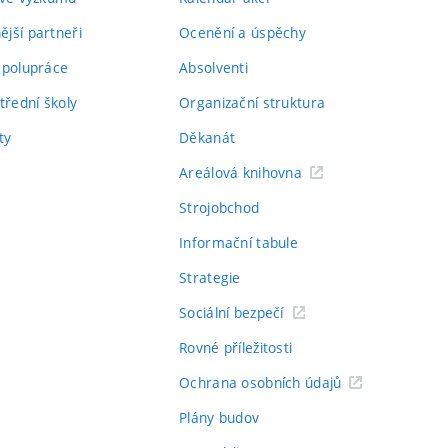
jší partneři
Ocenění a úspěchy
spolupráce
Absolventi
třední školy
Organizační struktura
ty
Děkanát
Areálová knihovna
Strojobchod
Informační tabule
Strategie
Sociální bezpečí
Rovné příležitosti
Ochrana osobních údajů
Plány budov