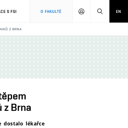
CE S FSI
O FAKULTĚ
EN
PŘIHLÁŠENÍ
HLEDAT
NIKŮ Z BRNA
štěpem
ů z Brna
e dostalo lékařce