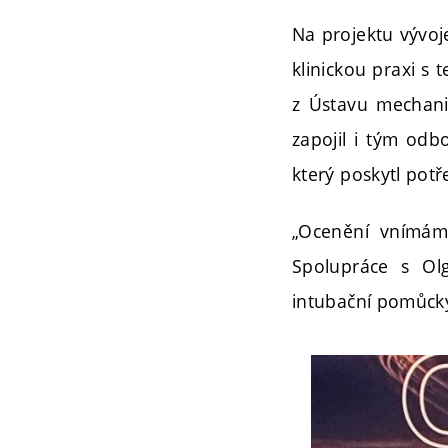
Na projektu vývoj
klinickou praxi s
z Ústavu mechanik
zapojil i tým odb
který poskytl pot
„Ocenění vnímám 
Spolupráce s Ol
intubační pomůcky