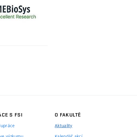
CE S FSI
O FAKULTĚ
lupráce
Aktuality
 ve výzkumu
Kalendář akcí