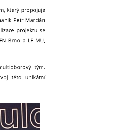
m, který propojuje
hanik Petr Marcián
lizace projektu se
e FN Brno a LF MU,
multioborový tým.
oj této unikátní