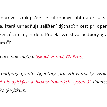
borové spolupráce je silikonový obturátor – s
, která usnadňuje zajištění dýchacích cest při oper
zenců a malých dětí. Projekt vznikl za podpory gr
um ČR.
rmace naleznete v
tiskové zprávě FN Brno
.
a podpory grantu Agentury pro zdravotnický výz
tví biologických a bioinspirovaných systémů“
financ
čkový výzkum.