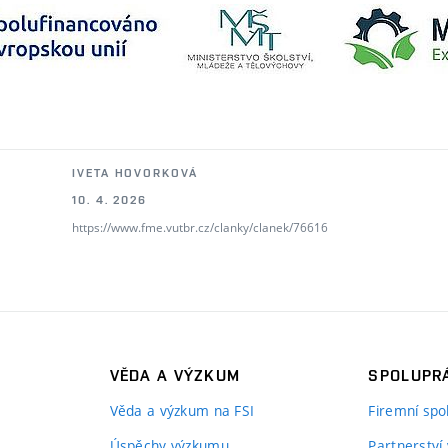
IVETA HOVORKOVÁ
10. 4. 2026
https://www.fme.vutbr.cz/clanky/clanek/76616
VĚDA A VÝZKUM
SPOLUPRÁ
Věda a výzkum na FSI
Firemní spo
Úspěchy výzkumu
Partnerství