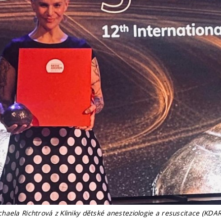
haela Richtrová z Kliniky dětské anesteziologie a resuscitace (KDA