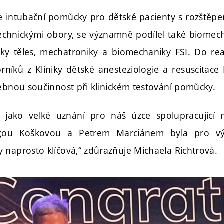
e intubační pomůcky pro dětské pacienty s rozštěpe
 technickými obory, se významně podílel také biomec
y těles, mechatroniky a biomechaniky FSI. Do rea
orníků z Kliniky dětské anesteziologie a resuscitac
řebnou součinnost při klinickém testování pomůcky.
jako velké uznání pro náš úzce spolupracující 
gou Koškovou a Petrem Marciánem byla pro výv
 naprosto klíčová,“ zdůrazňuje Michaela Richtrová.