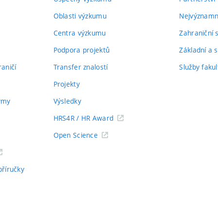
Oblasti výzkumu
Nejvýznamně
Centra výzkumu
Zahraniční 
Podpora projektů
Základní a s
aničí
Transfer znalostí
Služby fakul
Projekty
týmy
Výsledky
HRS4R / HR Award
Open Science
příručky