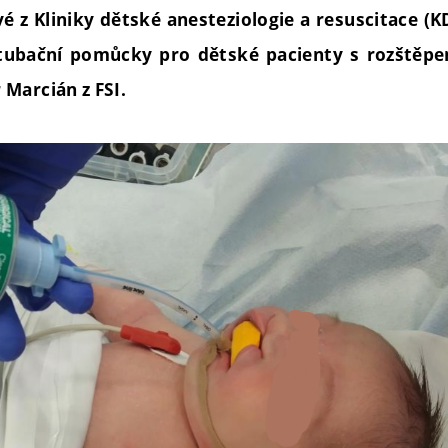
é z Kliniky dětské anesteziologie a resuscitace (
tubační pomůcky pro dětské pacienty s rozštěpe
Marcián z FSI.