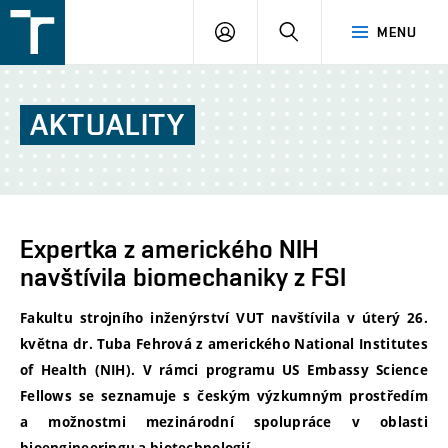
FSI
PŘIHLÁŠENÍ
HLEDAT
MENU
VUT
v
Brně
AKTUALITY
Expertka z amerického NIH
navštívila biomechaniky z FSI
Fakultu strojního inženýrství VUT navštívila v úterý 26.
května dr. Tuba Fehrová z amerického National Institutes
of Health (NIH). V rámci programu US Embassy Science
Fellows se seznamuje s českým výzkumným prostředím
a možnostmi mezinárodní spolupráce v oblasti