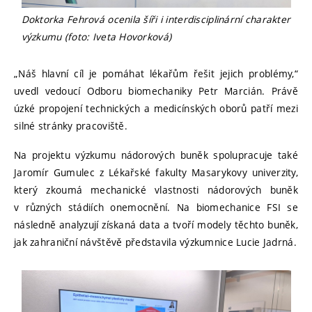
Doktorka Fehrová ocenila šíři i interdisciplinární charakter
výzkumu (foto: Iveta Hovorková)
„Náš hlavní cíl je pomáhat lékařům řešit jejich problémy,“
uvedl vedoucí Odboru biomechaniky Petr Marcián. Právě
úzké propojení technických a medicínských oborů patří mezi
silné stránky pracoviště.
Na projektu výzkumu nádorových buněk spolupracuje také
Jaromír Gumulec z Lékařské fakulty Masarykovy univerzity,
který zkoumá mechanické vlastnosti nádorových buněk
v různých stádiích onemocnění. Na biomechanice FSI se
následně analyzují získaná data a tvoří modely těchto buněk,
jak zahraniční návštěvě představila výzkumnice Lucie Jadrná.