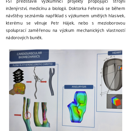
FSI představili výzkumníci projekty propojující strojní
inženýrství, medicínu a biologii. Doktorka Fehrová se během
návštěvy seznámila například s výzkumem umělých hlasivek,
kterému se věnuje Petr Hájek, nebo s mezioborovou
spoluprací zaměřenou na výzkum mechanických vlastností
nádorových buněk.