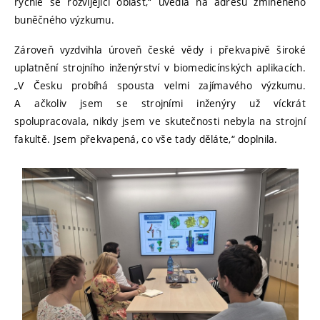
rychle se rozvíjející oblast,“ uvedla na adresu zmíněného
buněčného výzkumu.
Zároveň vyzdvihla úroveň české vědy i překvapivě široké
uplatnění strojního inženýrství v biomedicínských aplikacích.
„V Česku probíhá spousta velmi zajímavého výzkumu.
A ačkoliv jsem se strojními inženýry už víckrát
spolupracovala, nikdy jsem ve skutečnosti nebyla na strojní
fakultě. Jsem překvapená, co vše tady děláte,“ doplnila.