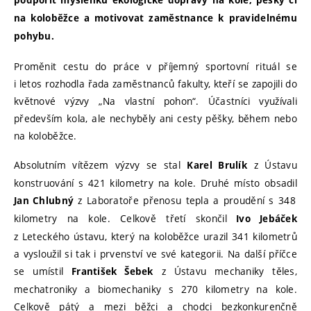
podpořit myšlenku ekologické dopravy na kole, pěšky či
na koloběžce a motivovat zaměstnance k pravidelnému
pohybu.
Proměnit cestu do práce v příjemný sportovní rituál se
i letos rozhodla řada zaměstnanců fakulty, kteří se zapojili do
květnové výzvy „Na vlastní pohon“. Účastníci využívali
především kola, ale nechyběly ani cesty pěšky, během nebo
na koloběžce.
Absolutním vítězem výzvy se stal
z Ústavu
Karel Brulík
konstruování s 421 kilometry na kole. Druhé místo obsadil
z Laboratoře přenosu tepla a proudění s 348
Jan Chlubný
kilometry na kole. Celkově třetí skončil
Ivo Jebáček
z Leteckého ústavu, který na koloběžce urazil 341 kilometrů
a vysloužil si tak i prvenství ve své kategorii. Na další příčce
se umístil
z Ústavu mechaniky těles,
František Šebek
mechatroniky a biomechaniky s 270 kilometry na kole.
Celkově pátý a mezi běžci a chodci bezkonkurenčně