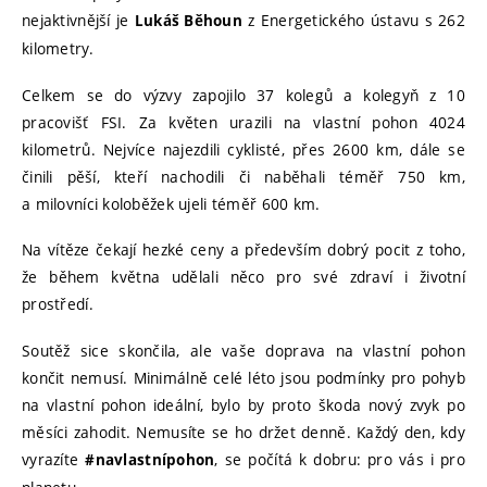
nejaktivnější je
z Energetického ústavu s 262
Lukáš Běhoun
kilometry.
Celkem se do výzvy zapojilo 37 kolegů a kolegyň z 10
pracovišť FSI. Za květen urazili na vlastní pohon 4024
kilometrů. Nejvíce najezdili cyklisté, přes 2600 km, dále se
činili pěší, kteří nachodili či naběhali téměř 750 km,
a milovníci koloběžek ujeli téměř 600 km.
Na vítěze čekají hezké ceny a především dobrý pocit z toho,
že během května udělali něco pro své zdraví i životní
prostředí.
Soutěž sice skončila, ale vaše doprava na vlastní pohon
končit nemusí. Minimálně celé léto jsou podmínky pro pohyb
na vlastní pohon ideální, bylo by proto škoda nový zvyk po
měsíci zahodit. Nemusíte se ho držet denně. Každý den, kdy
vyrazíte
, se počítá k dobru: pro vás i pro
#navlastnípohon