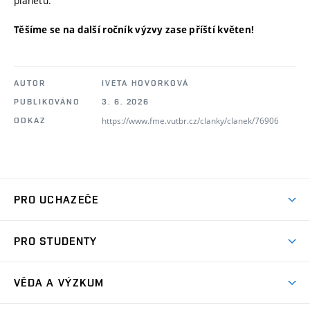
planetu.
Těšíme se na další ročník výzvy zase příští květen!
AUTOR
IVETA HOVORKOVÁ
PUBLIKOVÁNO
3. 6. 2026
https://www.fme.vutbr.cz/clanky/clanek/76906
ODKAZ
PRO UCHAZEČE
Studuj strojní inženýrství
PRO STUDENTY
Nabídka studia
Předměty
Ambasadoři studia
VĚDA A VÝZKUM
Studijní programy
Přijímačky