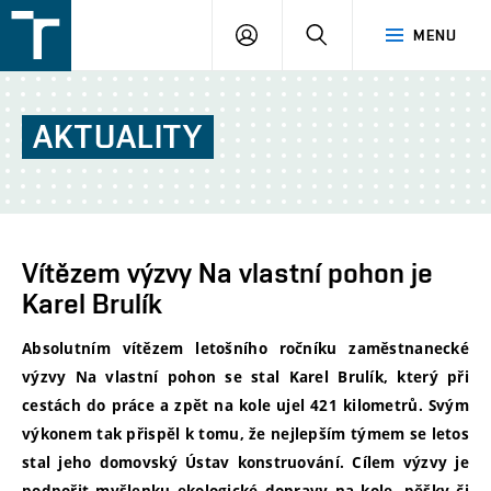
FSI
PŘIHLÁŠENÍ
HLEDAT
MENU
VUT
v
Brně
AKTUALITY
Vítězem výzvy Na vlastní pohon je
Karel Brulík
Absolutním vítězem letošního ročníku zaměstnanecké
výzvy Na vlastní pohon se stal Karel Brulík, který při
cestách do práce a zpět na kole ujel 421 kilometrů. Svým
výkonem tak přispěl k tomu, že nejlepším týmem se letos
stal jeho domovský Ústav konstruování. Cílem výzvy je