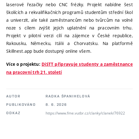
laserové řezačky nebo CNC frézky. Projekt nabídne šest
školících a rekvalifikačních programů studentům střední škol
a univerzit, ale také zaměstnancům nebo tvůrcům na volné
noze s cílem zvýšit jejich uplatnění na pracovním trhu.
Projekt v pilotní verzi cílí na zájemce v České republice,
Rakousku, Německu, Itálii a Chorvatsku. Na platformě
Skillnest.app bude dostupný online všem.
Více o projektu:
DiSTT připravuje studenty a zaměstnance
na pracovní trh 21. století
AUTOR
RADKA ŠPANIHELOVÁ
PUBLIKOVÁNO
8. 6. 2026
https://www.fme.vutbr.cz/clanky/clanek/76922
ODKAZ