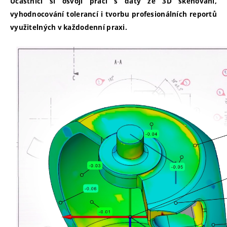
Účastníci si osvojí práci s daty ze 3D skenování,
vyhodnocování tolerancí i tvorbu profesionálních reportů
využitelných v každodenní praxi.