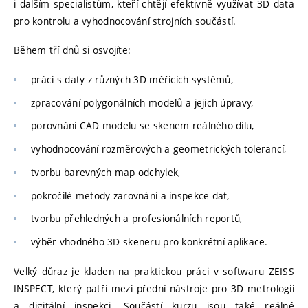
i dalším specialistům, kteří chtějí efektivně využívat 3D data
pro kontrolu a vyhodnocování strojních součástí.
Během tří dnů si osvojíte:
práci s daty z různých 3D měřicích systémů,
zpracování polygonálních modelů a jejich úpravy,
porovnání CAD modelu se skenem reálného dílu,
vyhodnocování rozměrových a geometrických tolerancí,
tvorbu barevných map odchylek,
pokročilé metody zarovnání a inspekce dat,
tvorbu přehledných a profesionálních reportů,
výběr vhodného 3D skeneru pro konkrétní aplikace.
Velký důraz je kladen na praktickou práci v softwaru ZEISS
INSPECT, který patří mezi přední nástroje pro 3D metrologii
a digitální inspekci. Součástí kurzu jsou také reálné