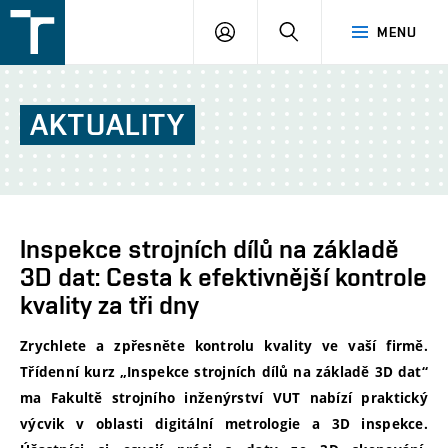
FSI
PŘIHLÁŠENÍ
HLEDAT
MENU
VUT
v
Brně
AKTUALITY
Inspekce strojních dílů na základě
3D dat: Cesta k efektivnější kontrole
kvality za tři dny
Zrychlete a zpřesněte kontrolu kvality ve vaší firmě.
Třídenní kurz „Inspekce strojních dílů na základě 3D dat“
ma Fakultě strojního inženýrství VUT nabízí praktický
výcvik v oblasti digitální metrologie a 3D inspekce.