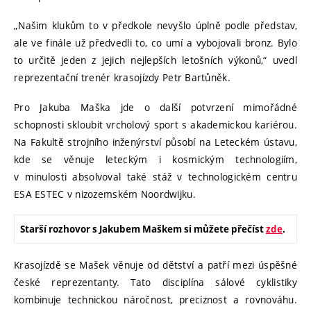
„Našim klukům to v předkole nevyšlo úplně podle představ,
ale ve finále už předvedli to, co umí a vybojovali bronz. Bylo
to určitě jeden z jejich nejlepších letošních výkonů,“ uvedl
reprezentační trenér krasojízdy Petr Bartůněk.
Pro Jakuba Maška jde o další potvrzení mimořádné
schopnosti skloubit vrcholový sport s akademickou kariérou.
Na Fakultě strojního inženýrství působí na Leteckém ústavu,
kde se věnuje leteckým i kosmickým technologiím,
v minulosti absolvoval také stáž v technologickém centru
ESA ESTEC v nizozemském Noordwijku.
Starší rozhovor s Jakubem Maškem si můžete přečíst
zde
.
Krasojízdě se Mašek věnuje od dětství a patří mezi úspěšné
české reprezentanty. Tato disciplína sálové cyklistiky
kombinuje technickou náročnost, preciznost a rovnováhu.