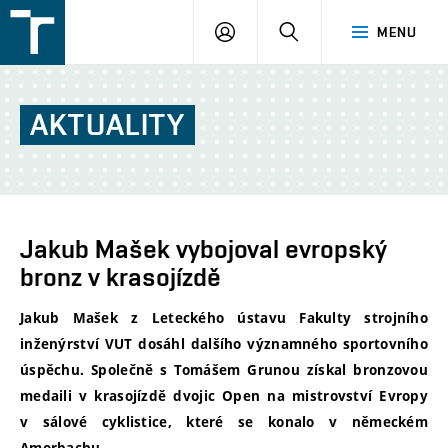
FSI
PŘIHLÁŠENÍ
HLEDAT
MENU
VUT
v
Brně
AKTUALITY
Jakub Mašek vybojoval evropský
bronz v krasojízdě
Jakub Mašek z Leteckého ústavu Fakulty strojního
inženýrství VUT dosáhl dalšího významného sportovního
úspěchu. Společně s Tomášem Grunou získal bronzovou
medaili v krasojízdě dvojic Open na mistrovství Evropy
v sálové cyklistice, které se konalo v německém