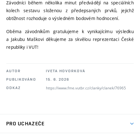
Závodníci během několika minut předvádějí na speciálních
kolech sestavu složenou z předepsaných prvků, jejichž
obtížnost rozhoduje o výsledném bodovém hodnocení.
Oběma závodníkům gratulujeme k vynikajícímu výsledku
a Jakubu Maškovi děkujeme za skvělou reprezentaci České
republiky i VUT!
AUTOR
IVETA HOVORKOVÁ
PUBLIKOVÁNO
15. 6. 2026
https://www.fme.vutbr.cz/clanky/clanek/76965
ODKAZ
PRO UCHAZEČE
Studuj strojní inženýrství