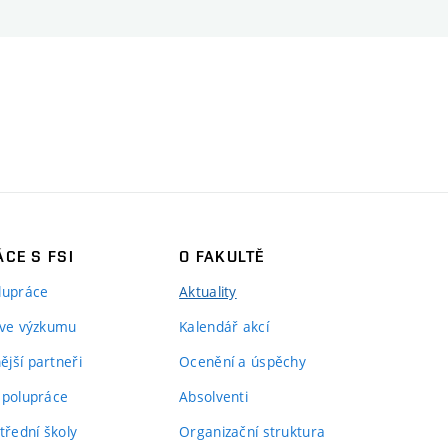
CE S FSI
O FAKULTĚ
lupráce
Aktuality
 ve výzkumu
Kalendář akcí
jší partneři
Ocenění a úspěchy
spolupráce
Absolventi
třední školy
Organizační struktura