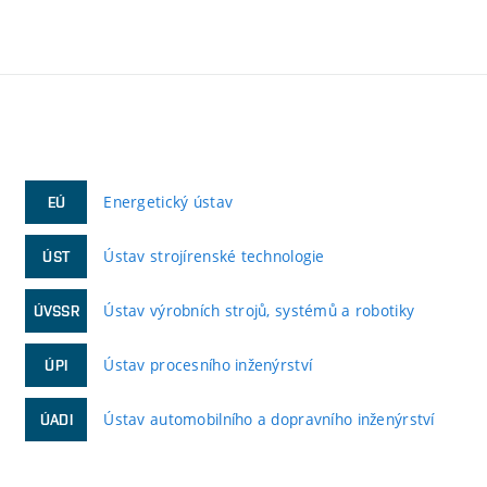
Energetický ústav
EÚ
Ústav strojírenské technologie
ÚST
Ústav výrobních strojů, systémů a robotiky
ÚVSSR
Ústav procesního inženýrství
ÚPI
Ústav automobilního a dopravního inženýrství
ÚADI