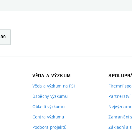
89
VĚDA A VÝZKUM
SPOLUPRÁ
Věda a výzkum na FSI
Firemní spo
Úspěchy výzkumu
Partnerství
Oblasti výzkumu
Nejvýznamně
Centra výzkumu
Zahraniční 
Podpora projektů
Základní a s