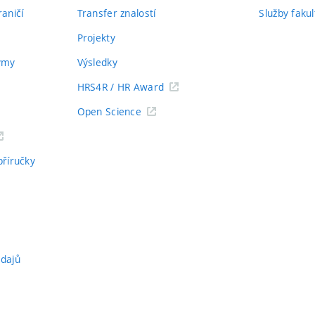
aničí
Transfer znalostí
Služby fakul
Projekty
týmy
Výsledky
HRS4R / HR Award
Open Science
příručky
údajů