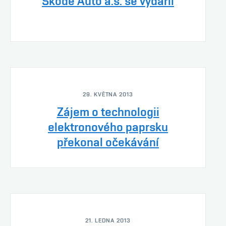
Škodě Auto a.s. se vydařil
29. KVĚTNA 2013
Zájem o technologii
elektronového paprsku
překonal očekávání
21. LEDNA 2013