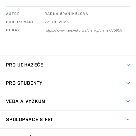
AUTOR
RADKA ŠPANIHELOVÁ
PUBLIKOVÁNO
27. 10. 2025
https://www.fme.vutbr.cz/clanky/clanek/75959
ODKAZ
PRO UCHAZEČE
Studuj strojní inženýrství
PRO STUDENTY
Nabídka studia
Předměty
Ambasadoři studia
VĚDA A VÝZKUM
Studijní programy
Přijímačky
Věda a výzkum na FSI
Studijní předpisy
SPOLUPRÁCE S FSI
Zápisy
Úspěchy výzkumu
Časový plán studia
Často kladené dotazy
Firemní spolupráce
Oblasti výzkumu