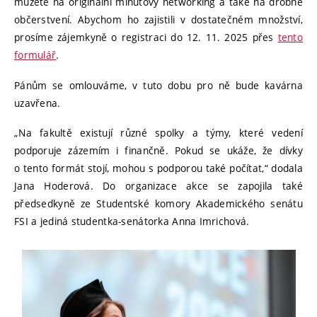
můžete na originální minutový networking a také na drobné
občerstvení. Abychom ho zajistili v dostatečném množství,
prosíme zájemkyně o registraci do 12. 11. 2025 přes
tento
formulář
.
Pánům se omlouváme, v tuto dobu pro ně bude kavárna
uzavřena.
„Na fakultě existují různé spolky a týmy, které vedení
podporuje zázemím i finančně. Pokud se ukáže, že dívky
o tento formát stojí, mohou s podporou také počítat,“ dodala
Jana Hoderová.
Do organizace akce se zapojila také
předsedkyně ze Studentské komory Akademického senátu
FSI a jediná studentka-senátorka Anna Imrichová.