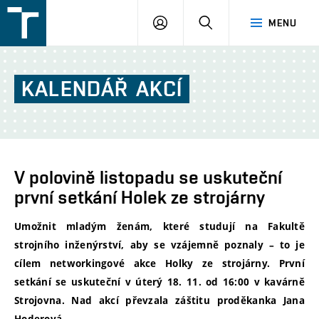
FSI
PŘIHLÁŠENÍ
HLEDAT
MENU
VUT
v
Brně
KALENDÁŘ
AKCÍ
V polovině listopadu se uskuteční
první setkání Holek ze strojárny
Umožnit mladým ženám, které studují na Fakultě
strojního inženýrství, aby se vzájemně poznaly – to je
cílem networkingové akce Holky ze strojárny. První
setkání se uskuteční v úterý 18. 11. od 16:00 v kavárně
Strojovna. Nad akcí převzala záštitu proděkanka Jana