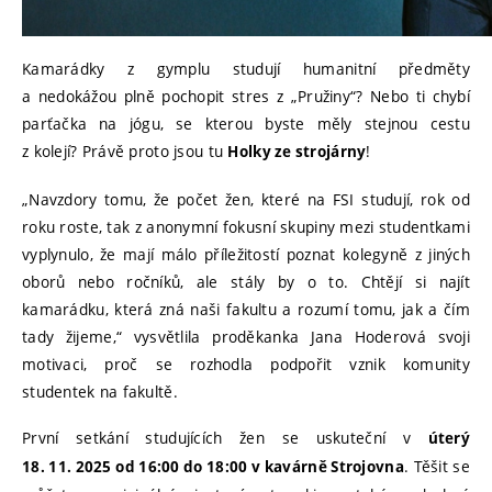
Kamarádky z gymplu studují humanitní předměty
a nedokážou plně pochopit stres z „Pružiny“? Nebo ti chybí
parťačka na jógu, se kterou byste měly stejnou cestu
z kolejí? Právě proto jsou tu
!
Holky ze strojárny
„Navzdory tomu, že počet žen, které na FSI studují, rok od
roku roste, tak z anonymní fokusní skupiny mezi studentkami
vyplynulo, že mají málo příležitostí poznat kolegyně z jiných
oborů nebo ročníků, ale stály by o to. Chtějí si najít
kamarádku, která zná naši fakultu a rozumí tomu, jak a čím
tady žijeme,“ vysvětlila proděkanka Jana Hoderová svoji
motivaci, proč se rozhodla podpořit vznik komunity
studentek na fakultě.
První setkání studujících žen se uskuteční v
úterý
. Těšit se
18. 11. 2025 od 16:00 do 18:00 v kavárně Strojovna