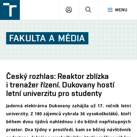
FSI
PŘIHLÁŠENÍ
HLEDAT
MENU
VUT
v
Brně
FAKULTA
A
MÉDIA
Český rozhlas: Reaktor zblízka
i trenažer řízení. Dukovany hostí
letní univerzitu pro studenty
Jaderná elektrárna Dukovany zahájila už 17. ročník letní
univerzity. Z 180 zájemců vybrala 36 vysokoškoláků, kteří
během dvou týdnů nahlédnou i do běžně nepřístupných
prostor. Dva týdny v prostředí, kam se běžný návštěvník