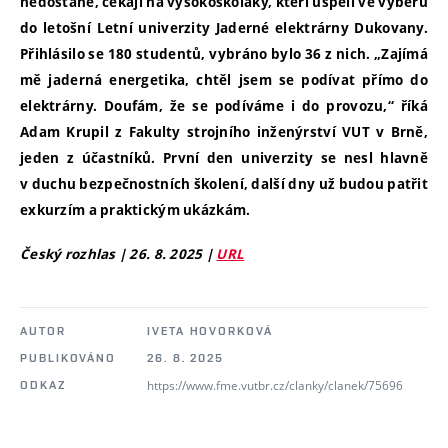
nedostane, čekají na vysokoškoláky, kteří uspěli ve výběru
do letošní Letní univerzity Jaderné elektrárny Dukovany.
Přihlásilo se 180 studentů, vybráno bylo 36 z nich. „Zajímá
mě jaderná energetika, chtěl jsem se podívat přímo do
elektrárny. Doufám, že se podíváme i do provozu,“ říká
Adam Krupil z Fakulty strojního inženýrství VUT v Brně,
jeden z účastníků. První den univerzity se nesl hlavně
v duchu bezpečnostních školení, další dny už budou patřit
exkurzím a praktickým ukázkám.
Český rozhlas | 26. 8. 2025 |
URL
AUTOR
IVETA HOVORKOVÁ
PUBLIKOVÁNO
26. 8. 2025
https://www.fme.vutbr.cz/clanky/clanek/75696
ODKAZ