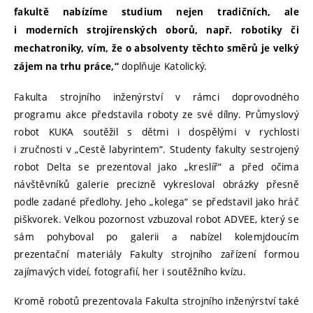
fakultě nabízíme studium nejen tradičních, ale
i moderních strojírenských oborů, např. robotiky či
mechatroniky, vím, že o absolventy těchto směrů je velký
doplňuje Katolický.
zájem na trhu práce,“
Fakulta strojního inženýrství v rámci doprovodného
programu akce představila roboty ze své dílny. Průmyslový
robot KUKA soutěžil s dětmi i dospělými v rychlosti
i zručnosti v „Cestě labyrintem“. Studenty fakulty sestrojený
robot Delta se prezentoval jako „kreslíř“ a před očima
návštěvníků galerie precizně vykresloval obrázky přesně
podle zadané předlohy. Jeho „kolega“ se představil jako hráč
piškvorek. Velkou pozornost vzbuzoval robot ADVEE, který se
sám pohyboval po galerii a nabízel kolemjdoucím
prezentační materiály Fakulty strojního zařízení formou
zajímavých videí, fotografií, her i soutěžního kvízu.
Kromě robotů prezentovala Fakulta strojního inženýrství také