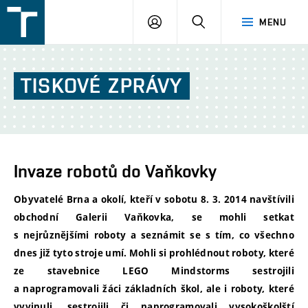
FSI
PŘIHLÁŠENÍ
HLEDAT
MENU
VUT
v
Brně
TISKOVÉ
ZPRÁVY
Invaze robotů do Vaňkovky
Obyvatelé Brna a okolí, kteří v sobotu 8. 3. 2014 navštívili
obchodní Galerii Vaňkovka, se mohli setkat
s nejrůznějšími roboty a seznámit se s tím, co všechno
dnes již tyto stroje umí. Mohli si prohlédnout roboty, které
ze stavebnice LEGO Mindstorms sestrojili
a naprogramovali žáci základních škol, ale i roboty, které
vyvinuli, sestrojili či naprogramovali vysokoškolští