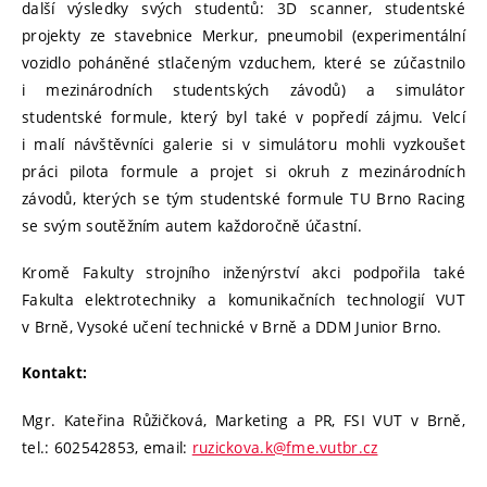
další výsledky svých studentů: 3D scanner, studentské
projekty ze stavebnice Merkur, pneumobil (experimentální
vozidlo poháněné stlačeným vzduchem, které se zúčastnilo
i mezinárodních studentských závodů) a simulátor
studentské formule, který byl také v popředí zájmu. Velcí
i malí návštěvníci galerie si v simulátoru mohli vyzkoušet
práci pilota formule a projet si okruh z mezinárodních
závodů, kterých se tým studentské formule TU Brno Racing
se svým soutěžním autem každoročně účastní.
Kromě Fakulty strojního inženýrství akci podpořila také
Fakulta elektrotechniky a komunikačních technologií VUT
v Brně, Vysoké učení technické v Brně a DDM Junior Brno.
Kontakt:
Mgr. Kateřina Růžičková, Marketing a PR, FSI VUT v Brně,
tel.: 602542853, email:
ruzickova.k@fme.vutbr.cz