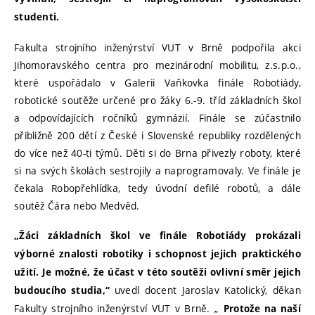
studenti.
Fakulta strojního inženýrství VUT v Brně podpořila akci
Jihomoravského centra pro mezinárodní mobilitu, z.s.p.o.,
které uspořádalo v Galerii Vaňkovka finále Robotiády,
robotické soutěže určené pro žáky 6.-9. tříd základních škol
a odpovídajících ročníků gymnázií. Finále se zúčastnilo
přibližně 200 dětí z České i Slovenské republiky rozdělených
do více než 40-ti týmů. Děti si do Brna přivezly roboty, které
si na svých školách sestrojily a naprogramovaly. Ve finále je
čekala Robopřehlídka, tedy úvodní defilé robotů, a dále
soutěž Čára nebo Medvěd.
„Žáci základních škol ve finále Robotiády prokázali
výborné znalosti robotiky i schopnost jejich praktického
užití. Je možné, že účast v této soutěži ovlivní směr jejich
uvedl docent Jaroslav Katolický, děkan
budoucího studia,“
Fakulty strojního inženýrství VUT v Brně. „
Protože na naší