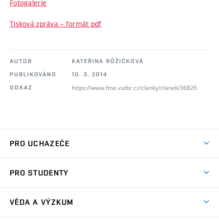
Fotogalerie
Tisková zpráva – formát pdf
AUTOR
KATEŘINA RŮŽIČKOVÁ
PUBLIKOVÁNO
10. 3. 2014
https://www.fme.vutbr.cz/clanky/clanek/36826
ODKAZ
PRO UCHAZEČE
Studuj strojní inženýrství
PRO STUDENTY
Nabídka studia
Předměty
Ambasadoři studia
VĚDA A VÝZKUM
Studijní programy
Přijímačky