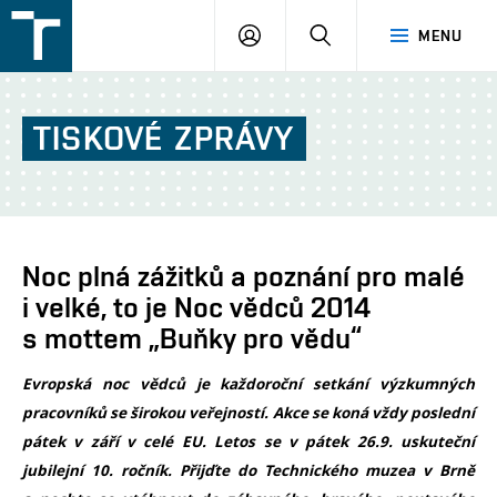
FSI
PŘIHLÁŠENÍ
HLEDAT
MENU
VUT
v
Brně
TISKOVÉ
ZPRÁVY
Noc plná zážitků a poznání pro malé
i velké, to je Noc vědců 2014
s mottem „Buňky pro vědu“
Evropská noc vědců je každoroční setkání výzkumných
pracovníků se širokou veřejností. Akce se koná vždy poslední
pátek v září v celé EU. Letos se v pátek 26.9. uskuteční
jubilejní 10. ročník.
Přijďte do Technického muzea v Brně