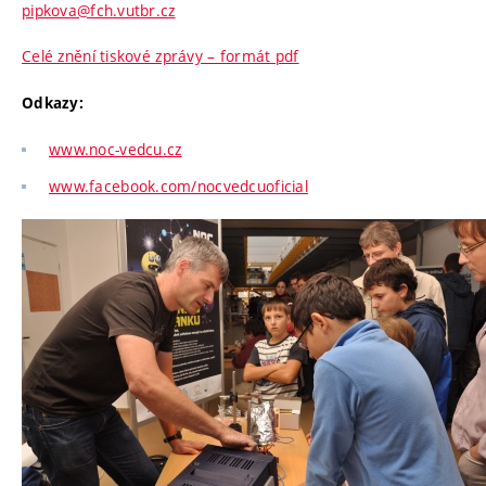
pipkova@fch.vutbr.cz
Celé znění tiskové zprávy – formát pdf
Odkazy:
www.noc-vedcu.cz
www.facebook.com/nocvedcuoficial