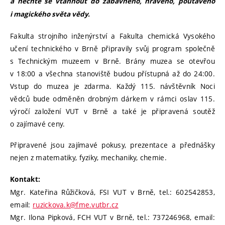
a nechte se vtáhnout do zábavného, hravého, poutavého
i magického světa vědy.
Fakulta strojního inženýrství a Fakulta chemická Vysokého
učení technického v Brně připravily svůj program společně
s Technickým muzeem v Brně. Brány muzea se otevřou
v 18:00 a všechna stanoviště budou přístupná až do 24:00.
Vstup do muzea je zdarma. Každý 115. návštěvník Noci
vědců bude odměněn drobným dárkem v rámci oslav 115.
výročí založení VUT v Brně a také je připravená soutěž
o zajímavé ceny.
Připravené jsou zajímavé pokusy, prezentace a přednášky
nejen z matematiky, fyziky, mechaniky, chemie.
Kontakt:
Mgr. Kateřina Růžičková, FSI VUT v Brně, tel.: 602542853,
email:
ruzickova.k@fme.vutbr.cz
Mgr. Ilona Pipková, FCH VUT v Brně, tel.: 737246968, email: