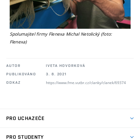
Spolumajitel firmy Flenexa Michal Netolický (foto:
Flenexa)
AUTOR
IVETA HOVORKOVÁ
PUBLIKOVÁNO
3. 8. 2021
https://www.fme.vutbr.cz/clanky/clanek/69374
ODKAZ
PRO UCHAZEČE
Studuj strojní inženýrství
PRO STUDENTY