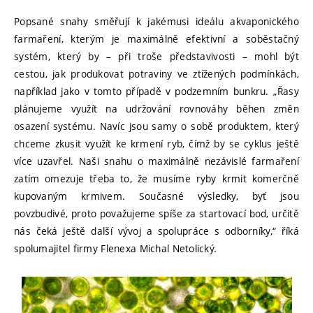
Popsané snahy směřují k jakémusi ideálu akvaponického
farmaření, kterým je maximálně efektivní a soběstačný
systém, který by – při troše představivosti – mohl být
cestou, jak produkovat potraviny ve ztížených podmínkách,
například jako v tomto případě v podzemním bunkru. „Řasy
plánujeme využít na udržování rovnováhy běhen změn
osazení systému. Navíc jsou samy o sobě produktem, který
chceme zkusit využít ke krmení ryb, čímž by se cyklus ještě
více uzavřel. Naši snahu o maximálně nezávislé farmaření
zatím omezuje třeba to, že musíme ryby krmit komerčně
kupovaným krmivem. Současné výsledky, byť jsou
povzbudivé, proto považujeme spíše za startovací bod, určitě
nás čeká ještě další vývoj a spolupráce s odborníky,“ říká
spolumajitel firmy Flenexa Michal Netolický.