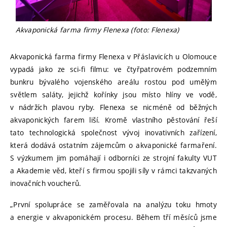
Akvaponická farma firmy Flenexa (foto: Flenexa)
Akvaponická farma firmy Flenexa v Přáslavicích u Olomouce
vypadá jako ze sci-fi filmu: ve čtyřpatrovém podzemním
bunkru bývalého vojenského areálu rostou pod umělým
světlem saláty, jejichž kořínky jsou místo hlíny ve vodě,
v nádržích plavou ryby. Flenexa se nicméně od běžných
akvaponických farem liší. Kromě vlastního pěstování řeší
tato technologická společnost vývoj inovativních zařízení,
která dodává ostatním zájemcům o akvaponické farmaření.
S výzkumem jim pomáhají i odborníci ze strojní fakulty VUT
a Akademie věd, kteří s firmou spojili síly v rámci takzvaných
inovačních voucherů.
„První spolupráce se zaměřovala na analýzu toku hmoty
a energie v akvaponickém procesu. Během tří měsíců jsme