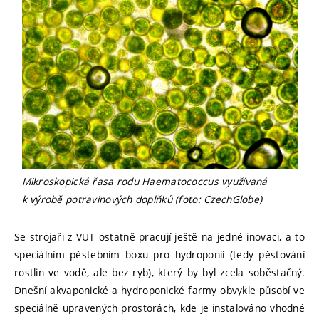
Mikroskopická řasa rodu Haematococcus využívaná
k výrobě potravinových doplňků (foto: CzechGlobe)
Se strojaři z VUT ostatně pracují ještě na jedné inovaci, a to
speciálním pěstebním boxu pro hydroponii (tedy pěstování
rostlin ve vodě, ale bez ryb), který by byl zcela soběstačný.
Dnešní akvaponické a hydroponické farmy obvykle působí ve
speciálně upravených prostorách, kde je instalováno vhodné