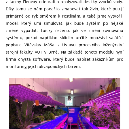
z farmy Flenexy odebrali a analyzovali desítky vzorků vody.
Díky tomu se nám podařilo zmapovat tok živin, které putují
primárně od ryb směrem k rostlinám, a také jsme vytvořili
model, který umí simulovat, jak bude systém po nějaké
změně vypadat. Laicky řečeno: jak se změní rovnováha
systému, pokud například sklidím určité množství salátů,“
popisuje Vítězslav Máša z Ústavu procesního inženýrství
strojní fakulty VUT v Brně. Na základě tohoto modelu nyní
firma chystá software, který bude nabízet zákazníkům pro
monitoring jejich akvaponických farem.