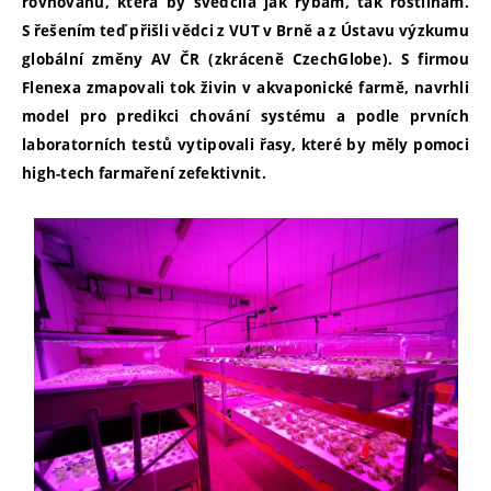
rovnováhu, která by svědčila jak rybám, tak rostlinám.
S řešením teď přišli vědci z VUT v Brně a z Ústavu výzkumu
globální změny AV ČR (zkráceně CzechGlobe). S firmou
Flenexa zmapovali tok živin v akvaponické farmě, navrhli
model pro predikci chování systému a podle prvních
laboratorních testů vytipovali řasy, které by měly pomoci
high-tech farmaření zefektivnit.