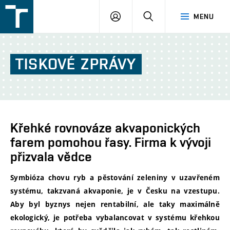
FSI
PŘIHLÁŠENÍ
HLEDAT
MENU
VUT
v
Brně
TISKOVÉ
ZPRÁVY
Křehké rovnováze akvaponických
farem pomohou řasy. Firma k vývoji
přizvala vědce
Symbióza chovu ryb a pěstování zeleniny v uzavřeném
systému, takzvaná akvaponie, je v Česku na vzestupu.
Aby byl byznys nejen rentabilní, ale taky maximálně
ekologický, je potřeba vybalancovat v systému křehkou