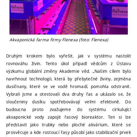
Akvaponická farma firmy Flenexa (foto: Flenexa)
Druhým krokem bylo vyřešit, jak v systému nastolit
rovnováhu živin. Tento úkol připadl vědcům z Ústavu
výzkumu globální změny Akademie věd. „Našim cílem bylo
navrhnout technologii, která by přebytečné živiny, zejména
dusičnany, které se ve vodě hromadí, pomohla odstranit.
Vybrali jsme a otestovali dva druhy řas a ukázalo se, že
sloučeniny dusíku spotřebovávají velmi efektivně. Do
budoucna proto zvažujeme do systému cirkulující
akvaponické vody zapojit řasový bioreaktor. Ten si lze
představit jako trubky nebo ploché akvárium, které se
prosvěcuje a kde rostoucí řasy působí jako stabilizační prvek