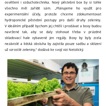
osvětlení i vzduchotechnika. Nový pěstební box by si tohle
všechno měl zařídit sám. „Plánujeme ho využít pro
experimentální účely, protože chceme zdokumentovat
hydroponické pěstební postupy pro další druhy zeleniny.
V ideálním případě bychom jej chtěli i prodávat a boxy budou
navržené tak, aby se daly stohovat třeba v prázdné
skladovací hale vybavené jen regály. Boxy by byly zcela
nezávislé a lidská obsluha by zajistila pouze sadbu a sklizení
už vzrostlé zeleniny,“ dodává ke svojí vizi Netolický.