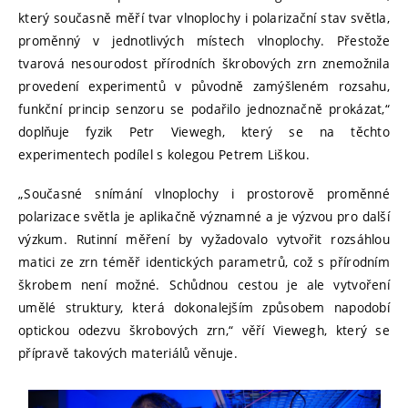
který současně měří tvar vlnoplochy i polarizační stav světla,
proměnný v jednotlivých místech vlnoplochy. Přestože
tvarová nesourodost přírodních škrobových zrn znemožnila
provedení experimentů v původně zamýšleném rozsahu,
funkční princip senzoru se podařilo jednoznačně prokázat,“
doplňuje fyzik Petr Viewegh, který se na těchto
experimentech podílel s kolegou Petrem Liškou.
„Současné snímání vlnoplochy i prostorově proměnné
polarizace světla je aplikačně významné a je výzvou pro další
výzkum. Rutinní měření by vyžadovalo vytvořit rozsáhlou
matici ze zrn téměř identických parametrů, což s přírodním
škrobem není možné. Schůdnou cestou je ale vytvoření
umělé struktury, která dokonalejším způsobem napodobí
optickou odezvu škrobových zrn,“ věří Viewegh, který se
přípravě takových materiálů věnuje.