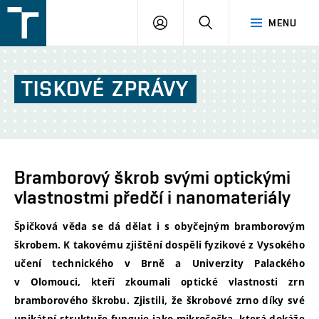
FSI
PŘIHLÁŠENÍ
HLEDAT
MENU
VUT
v
Brně
TISKOVÉ
ZPRÁVY
Bramborový škrob svými optickými
vlastnostmi předčí i nanomateriály
Špičková věda se dá dělat i s obyčejným bramborovým
škrobem. K takovému zjištění dospěli fyzikové z Vysokého
učení technického v Brně a Univerzity Palackého
v Olomouci, kteří zkoumali optické vlastnosti zrn
bramborového škrobu. Zjistili, že škrobové zrno díky své