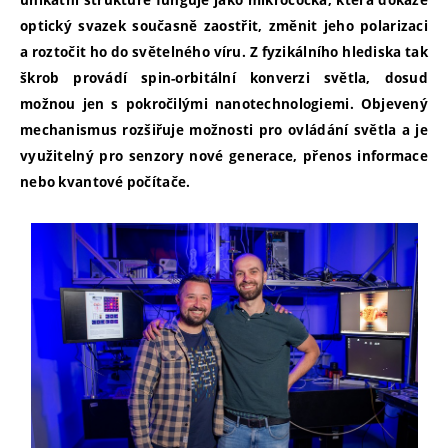
unikátní struktuře funguje jako mikročočka, která dokáže
optický svazek současně zaostřit, změnit jeho polarizaci
a roztočit ho do světelného víru. Z fyzikálního hlediska tak
škrob provádí spin-orbitální konverzi světla, dosud
možnou jen s pokročilými nanotechnologiemi. Objevený
mechanismus rozšiřuje možnosti pro ovládání světla a je
využitelný pro senzory nové generace, přenos informace
nebo kvantové počítače.