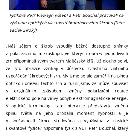
Fyzikové Petr Viewegh (vlevo) a Petr Bouchal pracovali na
výzkumu optických vlastností bramborového škrobu (foto:
Václav Široký)
„Náš zájem o škrob vzbudily běžně dostupné snímky
z polarizačního mikroskopu, ve kterých obrazy jednotlivých
zrn připomínají svým tvarem Maltézský kříž. Už dlouho se ví,
že tyto obrazce vznikají v důsledku zvláštního vnitřního
uspořádání škrobových zrn. My jsme se ale zaměřili na plnou
optickou odezvu těchto zrn a tušili jsme, že může souviset
s originálním způsobem změny polarizační rotace
elektrického pole na vířivý pohyb elektromagnetické energie.
V optické terminologii tato interakce představuje změnu
spinu světla na jeho orbitální moment hybnosti a je
v současnosti široce studována a využívána v klasické
i kvantové fyzice,“ vzpomíná fyzik z VUT Petr Bouchal, který