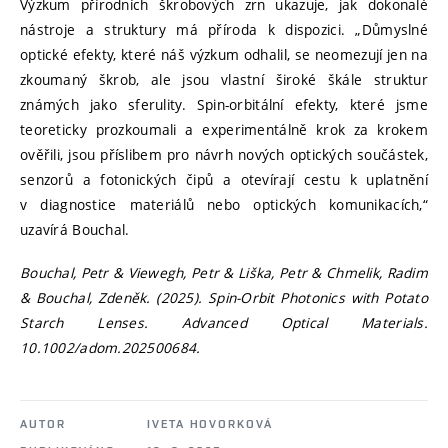
Výzkum přírodních škrobových zrn ukazuje, jak dokonalé
nástroje a struktury má příroda k dispozici. „Důmyslné
optické efekty, které náš výzkum odhalil, se neomezují jen na
zkoumaný škrob, ale jsou vlastní široké škále struktur
známých jako sferulity. Spin-orbitální efekty, které jsme
teoreticky prozkoumali a experimentálně krok za krokem
ověřili, jsou příslibem pro návrh nových optických součástek,
senzorů a fotonických čipů a otevírají cestu k uplatnění
v diagnostice materiálů nebo optických komunikacích,“
uzavírá Bouchal.
Bouchal, Petr & Viewegh, Petr & Liška, Petr & Chmelik, Radim
& Bouchal, Zdeněk. (2025). Spin‐Orbit Photonics with Potato
Starch Lenses. Advanced Optical Materials.
10.1002/adom.202500684.
AUTOR
IVETA HOVORKOVÁ