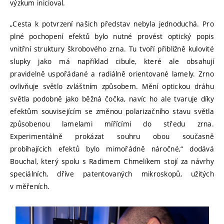
výzkum inicioval.
„Cesta k potvrzení našich představ nebyla jednoduchá. Pro
plné pochopení efektů bylo nutné provést optický popis
vnitřní struktury škrobového zrna. Tu tvoří přibližně kulovité
slupky jako má například cibule, které ale obsahují
pravidelně uspořádané a radiálně orientované lamely. Zrno
ovlivňuje světlo zvláštním způsobem. Mění optickou dráhu
světla podobně jako běžná čočka, navíc ho ale tvaruje díky
efektům souvisejícím se změnou polarizačního stavu světla
způsobenou lamelami mířícími do středu zrna.
Experimentálně prokázat souhru obou současně
probíhajících efektů bylo mimořádně náročné,“ dodává
Bouchal, který spolu s Radimem Chmelíkem stojí za návrhy
speciálních, dříve patentovaných mikroskopů, užitých
v měřeních.