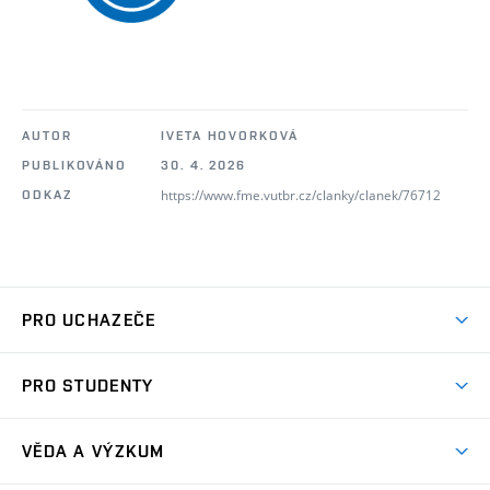
AUTOR
IVETA HOVORKOVÁ
PUBLIKOVÁNO
30. 4. 2026
https://www.fme.vutbr.cz/clanky/clanek/76712
ODKAZ
PRO UCHAZEČE
Studuj strojní inženýrství
PRO STUDENTY
Nabídka studia
Předměty
Ambasadoři studia
VĚDA A VÝZKUM
Studijní programy
Přijímačky