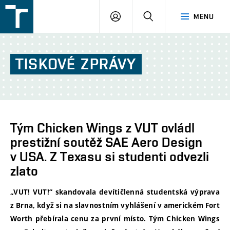
FSI
PŘIHLÁŠENÍ
HLEDAT
MENU
VUT
v
Brně
TISKOVÉ
ZPRÁVY
Tým Chicken Wings z VUT ovládl
prestižní soutěž SAE Aero Design
v USA. Z Texasu si studenti odvezli
zlato
„VUT! VUT!“ skandovala devítičlenná studentská výprava
z Brna, když si na slavnostním vyhlášení v americkém Fort
Worth přebírala cenu za první místo. Tým Chicken Wings