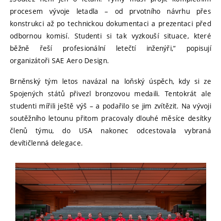
procesem vývoje letadla – od prvotního návrhu přes
konstrukci až po technickou dokumentaci a prezentaci před
odbornou komisí. Studenti si tak vyzkouší situace, které
běžně řeší profesionální letečtí inženýři,“ popisují
organizátoři SAE Aero Design.
Brněnský tým letos navázal na loňský úspěch, kdy si ze
Spojených států přivezl bronzovou medaili. Tentokrát ale
studenti mířili ještě výš – a podařilo se jim zvítězit. Na vývoji
soutěžního letounu přitom pracovaly dlouhé měsíce desítky
členů týmu, do USA nakonec odcestovala vybraná
devítičlenná delegace.