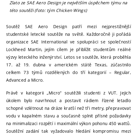
Zlato ze SAE Aero Design je největším úspěchem týmu na
této soutěži (foto: tým Chicken Wings)
Soutěž SAE Aero Design patří mezi nejprestižnější
studentské letecké soutěže na světě. Každoročně ji pořádá
organizace SAE International ve spolupráci se společností
Lockheed Martin, jejím cílem je přiblížit studentům reálné
výzvy leteckého inženýrství. Letos se soutěže, která proběhla
17. až 19. dubna v americkém státě Texas, zúčastnilo
celkem 73 týmů rozdělených do tří kategorií – Regular,
Advanced a Micro.
Právě v kategorii „Micro“ soutěžili studenti z VUT. Jejich
úkolem bylo navrhnout a postavit rádiem řízené letadlo
schopné vzlétnout na dráze kratší než tři metry, přepravovat
vodu v kapalném stavu a současně splnit přísné požadavky
na minimalizaci rozpětí i maximální výkon pohonu 450 wattů.
Soutěžní zadání tak vyžadovalo hledání kompromisu mezi