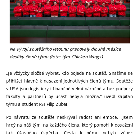
Na vývoji soutěžního letounu pracovaly dlouhé měsíce
desítky členů týmu (foto: tým Chicken Wings)
„Je vždycky složité vybrat, kdo pojede na soutěž. Snažíme se
přihlížet hlavně k nasazení jednotlivých členů týmu. Soutěže
v USA jsou logisticky i finančně velmi náročné a bez podpory
fakulty a partnerů by účast nebyla možná,“ uvedl kapitán
týmu a student FSI Filip Zubaľ.
Po návratu ze soutěže neskrýval radost ani emoce. „Jsem
hrdý na náš tým, na každého člena, který pomohl k dosažení
tak úžasného úspěchu. Cesta k němu nebyla vůbec