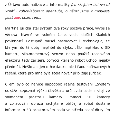
z Ústavu automatizace a informatiky
(na stejném ústavu už
vznikl i robot-laborant openTube, o němž jsme v minulosti
psali
zde
, pozn. red.).
Martina Juříčka stál systém dva roky poctivé práce, vývoji se
věnoval hlavně ve volném čase, vedle dalších školních
povinností. Postupně musel nastudovat i technologie, se
kterými do té doby nepřišel do styku. „Šlo například o 3D
kameru, silo-momentový senzor nebo použití koncového
efektoru, tedy zařízení, pomocí kterého robot uchopí nějaký
předmět. Nešlo ale jen o hardware, ale i řadu softwarových
řešení, která pro mne byla zcela nová,“ přibližuje Juříček.
Cílem bylo co nejvíce napodobit reálné testování. „Systém
dokáže rozpoznat výšku člověka a určit, zda pacient stojí ve
snímaném prostoru kamery. Pomocí 3D kamery
a zpracování obrazu zachytíme obličej a robot dostane
informaci o 3D prostorovém bodu ve středu nosní dírky. Po