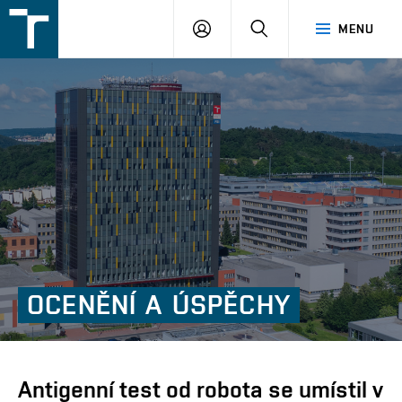
FSI
PŘIHLÁŠENÍ
HLEDAT
MENU
VUT
v
Brně
OCENĚNÍ
A
ÚSPĚCHY
Antigenní test od robota se umístil v