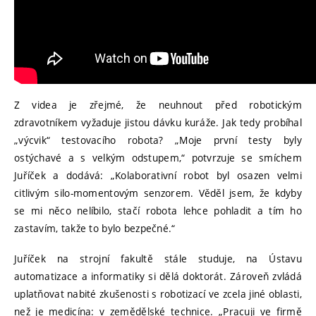
Z videa je zřejmé, že neuhnout před robotickým
zdravotníkem vyžaduje jistou dávku kuráže. Jak tedy probíhal
„výcvik“ testovacího robota? „Moje první testy byly
ostýchavé a s velkým odstupem,“ potvrzuje se smíchem
Juříček a dodává: „Kolaborativní robot byl osazen velmi
citlivým silo-momentovým senzorem. Věděl jsem, že kdyby
se mi něco nelíbilo, stačí robota lehce pohladit a tím ho
zastavím, takže to bylo bezpečné.“
Juříček na strojní fakultě stále studuje, na Ústavu
automatizace a informatiky si dělá doktorát. Zároveň zvládá
uplatňovat nabité zkušenosti s robotizací ve zcela jiné oblasti,
než je medicína: v zemědělské technice. „Pracuji ve firmě