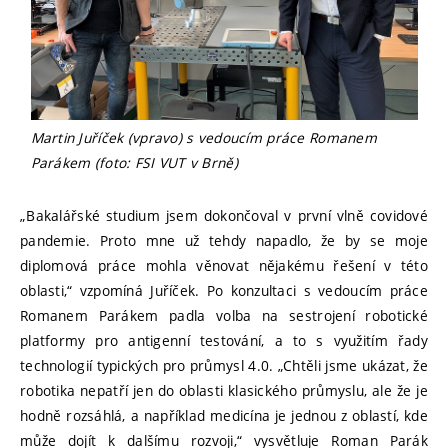
Martin Juříček (vpravo) s vedoucím práce Romanem
Parákem (foto: FSI VUT v Brně)
„Bakalářské studium jsem dokončoval v první vlně covidové
pandemie. Proto mne už tehdy napadlo, že by se moje
diplomová práce mohla věnovat nějakému řešení v této
oblasti,“ vzpomíná Juříček. Po konzultaci s vedoucím práce
Romanem Parákem padla volba na sestrojení robotické
platformy pro antigenní testování, a to s využitím řady
technologií typických pro průmysl 4.0. „Chtěli jsme ukázat, že
robotika nepatří jen do oblasti klasického průmyslu, ale že je
hodně rozsáhlá, a například medicína je jednou z oblastí, kde
může dojít k dalšímu rozvoji,“ vysvětluje Roman Parák