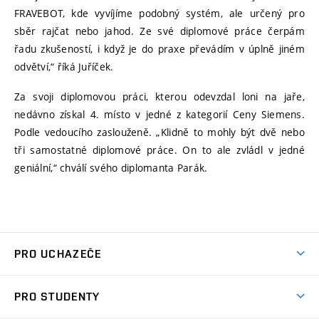
FRAVEBOT, kde vyvíjíme podobný systém, ale určený pro
sběr rajčat nebo jahod. Ze své diplomové práce čerpám
řadu zkušeností, i když je do praxe převádím v úplně jiném
odvětví,“ říká Juříček.
Za svoji diplomovou práci, kterou odevzdal loni na jaře,
nedávno získal 4. místo v jedné z kategorií Ceny Siemens.
Podle vedoucího zaslouženě. „Klidně to mohly být dvě nebo
tři samostatné diplomové práce. On to ale zvládl v jedné
geniální,“ chválí svého diplomanta Parák.
PRO UCHAZEČE
Studuj strojní inženýrství
PRO STUDENTY
Nabídka studia