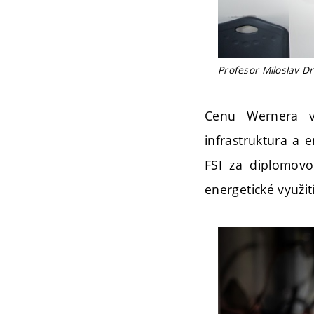
Profesor Miloslav D
Cenu Wernera v
infrastruktura a e
FSI za diplomovo
energetické využit