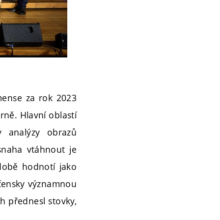
mense za rok 2023
rně. Hlavní oblastí
 analýzy obrazů
 snaha vtáhnout je
době hodnotí jako
olečensky významnou
h přednesl stovky,