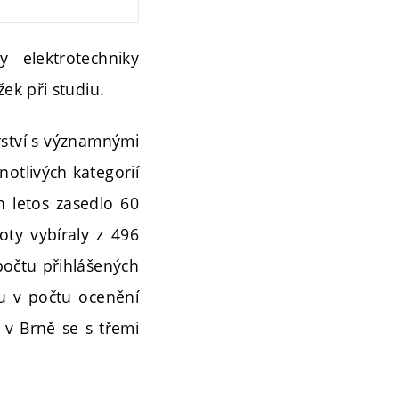
 elektrotechniky
ek při studiu.
rství s významnými
notlivých kategorií
h letos zasedlo 60
oty vybíraly z 496
počtu přihlášených
ku v počtu ocenění
 v Brně se s třemi