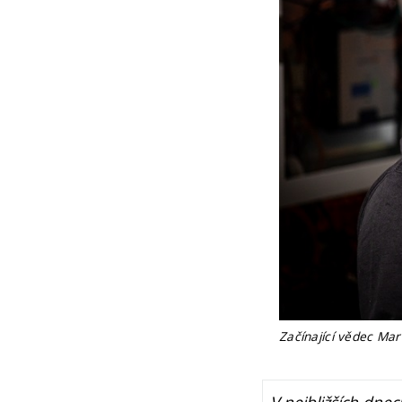
Začínající vědec Ma
V nejbližších dn