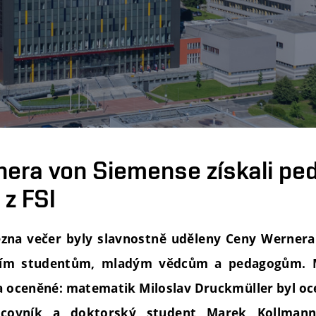
era von Siemense získali pe
 z FSI
ezna večer byly slavnostně uděleny Ceny Werner
pším studentům, mladým vědcům a pedagogům. M
a oceněné: matematik Miloslav Druckmüller byl oc
acovník a doktorský student Marek Kollmann