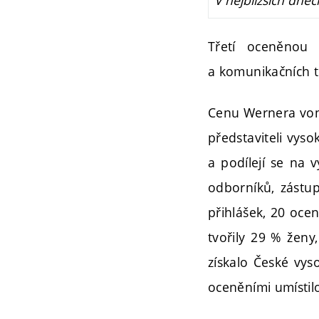
Třetí oceněnou 
a komunikačních te
Cenu Wernera von 
představiteli vyso
a podílejí se na 
odborníků, zástup
přihlášek, 20 oce
tvořily 29 % ženy
získalo České vys
oceněními umístilo