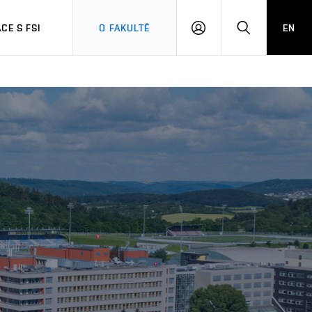
CE S FSI
O FAKULTĚ
EN
PŘIHLÁŠENÍ
HLEDAT