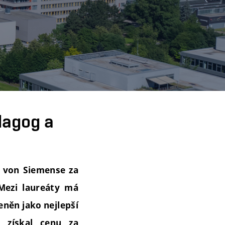
dagog a
a von Siemense za
ezi laureáty má
eněn jako nejlepší
 získal cenu za