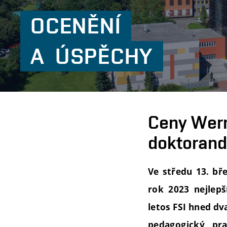
OCENĚNÍ
A
ÚSPĚCHY
Ceny Wern
doktorand
Ve středu 13. bř
rok 2023 nejle
letos FSI hned dv
pedagogický pr