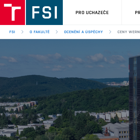
PRO UCHAZEČE
P
FSI
O FAKULTĚ
OCENĚNÍ A ÚSPĚCHY
CENY WERNE