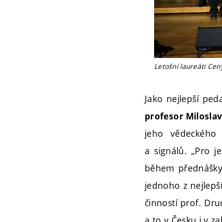
Letošní laureáti Ce
Jako nejlepší pe
profesor Milosla
jeho vědeckého
a signálů. „Pro j
během přednášky 
jednoho z nejlepší
činností prof. Dr
a to v Česku i v za