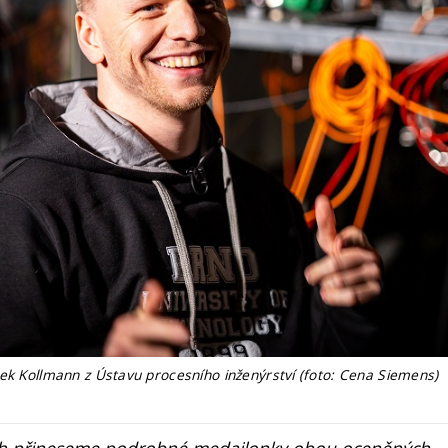
rek Kollmann z Ústavu procesního inženýrství (foto: Cena Siemens)
ech přineseme podrobné medailonky obou oceněných.