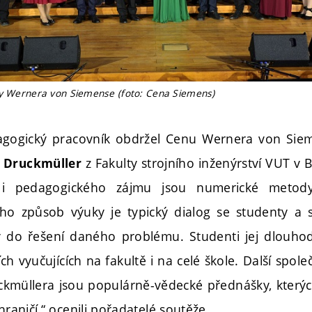
ny Wernera von Siemense (foto: Cena Siemens)
dagogický pracovník obdržel Cenu Wernera von Sie
z Fakulty strojního inženýrství VUT v B
v Druckmüller
 i pedagogického zájmu jsou numerické metody
eho způsob výuky je typický dialog se studenty a
do řešení daného problému. Studenti jej dlouho
ch vyučujících na fakultě i na celé škole. Další sp
uckmüllera jsou populárně-vědecké přednášky, kterýc
hraničí,“ ocenili pořadatelé soutěže.