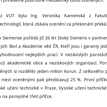
z VUT byla Ing. Veronika Kamenská z Fakulty
chnologií, která získala ocenění za překonání překáž
Siemense pořádá již 26 let český Siemens v partne
kých škol a Akademie věd ČR, kteří jsou i garanty jed
vyhodnocení nejlepších prací. V nezávislých porotác
ců akademické obce a neziskových organizací. Por
něných si rozdělilo jeden milion korun. Z celkového 
, mezi oceněnými pak představují 25 %. První příč
oké učení technické v Praze, Vysoké učení technické
 na pomyslné třetí příčce.