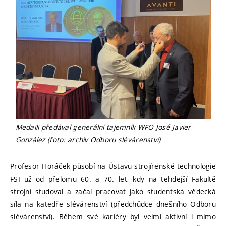
Medaili předával generální tajemník WFO José Javier
González (foto: archiv Odboru slévárenství)
Profesor Horáček působí na Ústavu strojírenské technologie
FSI už od přelomu 60. a 70. let, kdy na tehdejší Fakultě
strojní studoval a začal pracovat jako studentská vědecká
síla na katedře slévárenství (předchůdce dnešního Odboru
slévárenství). Během své kariéry byl velmi aktivní i mimo