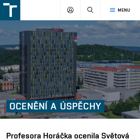
FSI
PŘIHLÁŠENÍ
HLEDAT
MENU
VUT
v
Brně
OCENĚNÍ
A
ÚSPĚCHY
Profesora Horáčka ocenila Světová