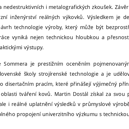
a nedestruktivních i metalografických zkoušek. Závěr
zní inženýrství reálných výkovků. Výsledkem je d
návrh technologie výroby, který může být bezpros
ráce vyniká nejen technickou hloubkou a přesností
raktickými výstupy.
se Sommera je prestižním oceněním pojmenova
slovenské školy strojírenské technologie a je uděl
disertačním pracím, které přinášejí výjimečný pří
 oblasti tváření kovů. Martin Dostál získal za svou 
le i reálné uplatnění výsledků v průmyslové výrobě
lného propojení univerzitního výzkumu s technickou