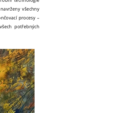
ě navrženy všechny
ončovací procesy –
 všech potřebných