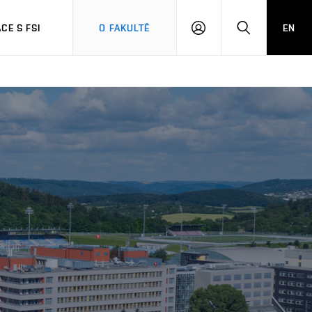
CE S FSI
O FAKULTĚ
EN
PŘIHLÁŠENÍ
HLEDAT