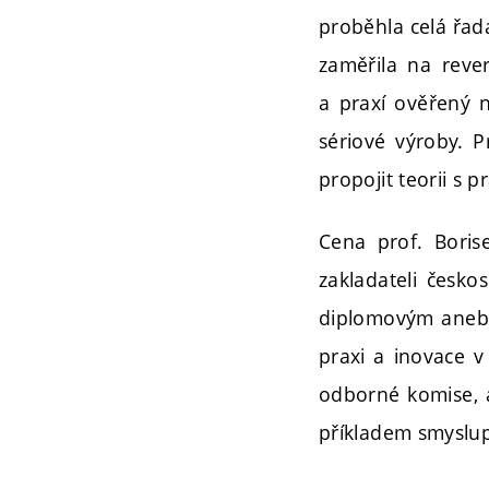
proběhla celá řad
zaměřila na rever
a praxí ověřený 
sériové výroby. P
propojit teorii s p
Cena prof. Bori
zakladateli česko
diplomovým anebo 
praxi a inovace v
odborné komise, a
příkladem smyslup