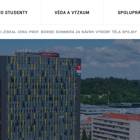
RO STUDENTY
VĚDA A VÝZKUM
SPOLUPRÁ
I ZÍSKAL CENU PROF. BORISE SOMMERA ZA NÁVRH VÝROBY TĚLA SPOJKY