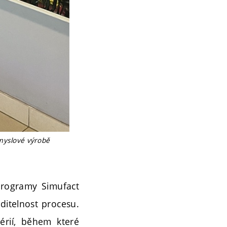
ůmyslové výrobě
programy Simufact
ditelnost procesu.
érií, během které