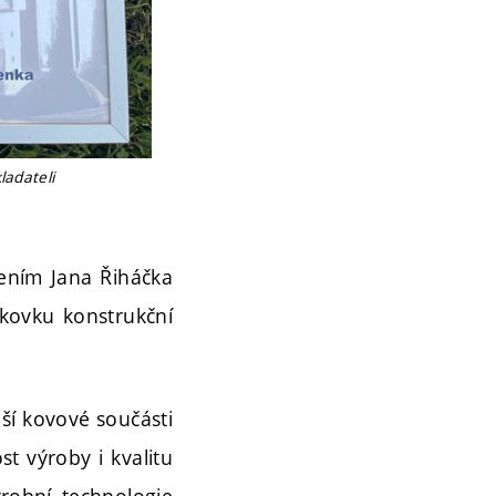
adateli
dením Jana Řiháčka
ýkovku konstrukční
ší kovové součásti
t výroby i kvalitu
ýrobní technologie