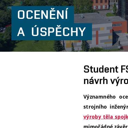
OCENĚNÍ
A
ÚSPĚCHY
Student F
návrh výro
Významného ocen
strojního inžen
výroby těla spoj
mimořádné závěre