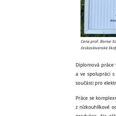
Cena prof. Borise 
československé školy
Diplomová práce v
a ve spolupráci s
součásti pro elek
Práce se komplexn
z nízkouhlíkové o
produkce. Na zákl