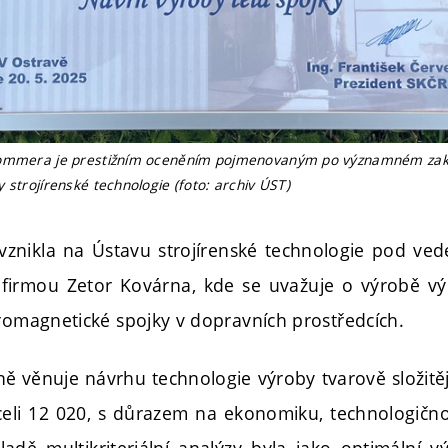
Sommera je prestižním oceněním pojmenovaným po významném zakl
 strojírenské technologie (foto: archiv ÚST)
znikla na Ústavu strojírenské technologie pod ve
 firmou Zetor Kovárna, kde se uvažuje o výrobě v
tromagnetické spojky v dopravních prostředcích.
ě věnuje návrhu technologie výroby tvarově složitěj
celi 12 020, s důrazem na ekonomiku, technologičnos
adě multikriteriální analýzy byla jako optimální v