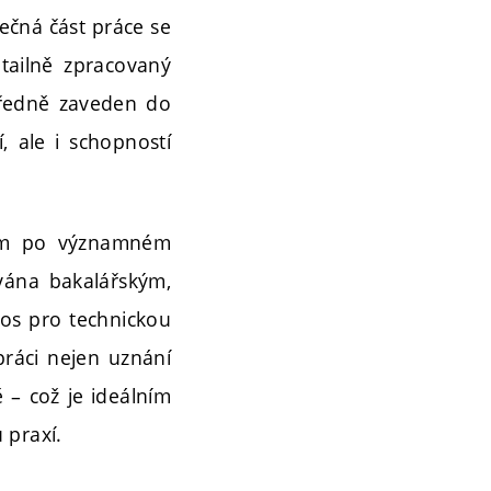
ečná část práce se
etailně zpracovaný
tředně zaveden do
, ale i schopností
ným po významném
ována bakalářským,
nos pro technickou
práci nejen uznání
 – což je ideálním
 praxí.