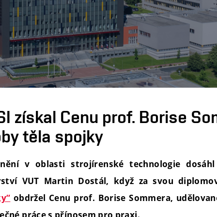
SI získal Cenu prof. Borise S
by těla spojky
ění v oblasti strojírenské technologie dosáhl
ýrství VUT Martin Dostál, když za svou diplom
ky“
obdržel Cenu prof. Borise Sommera, udělovan
čné práce s přínosem pro praxi.