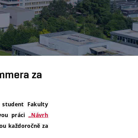
ommera za
 student Fakulty
ovou práci
„Návrh
ou každoročně za