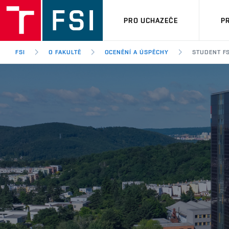
PRO UCHAZEČE
P
FSI
O FAKULTĚ
OCENĚNÍ A ÚSPĚCHY
STUDENT FS