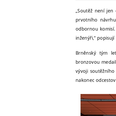
„Soutěž není jen 
prvotního návrhu
odbornou komisí. S
inženýři,“ popisuj
Brněnský tým let
bronzovou medaili.
vývoji soutěžního
nakonec odcestova