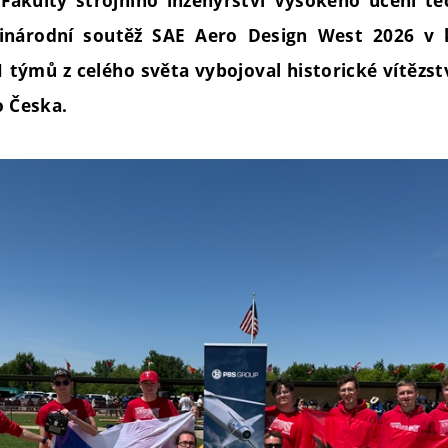
Fakulty strojního inženýrství Vysokého učení t
zinárodní soutěž SAE Aero Design West 2026 v k
 týmů z celého světa vybojoval historické vítězst
o Česka.