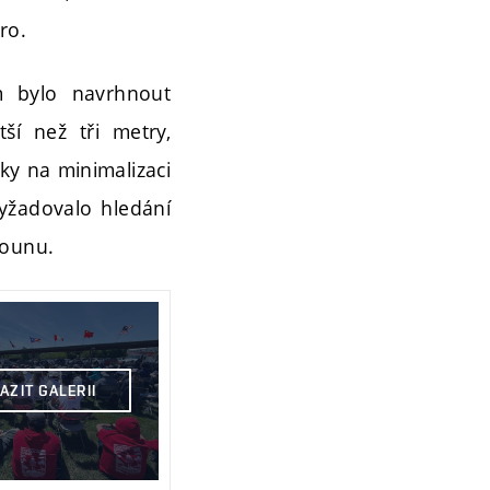
ro.
em bylo navrhnout
ší než tři metry,
ky na minimalizaci
yžadovalo hledání
tounu.
AZIT GALERII