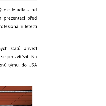
ývoje letadla – od
a prezentaci před
ofesionální letečtí
ých států přivezl
se jim zvítězit. Na
členů týmu, do USA