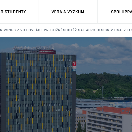
RO STUDENTY
VĚDA A VÝZKUM
SPOLUPRÁ
N WINGS Z VUT OVLÁDL PRESTIŽNÍ SOUTĚŽ SAE AERO DESIGN V USA. Z TE