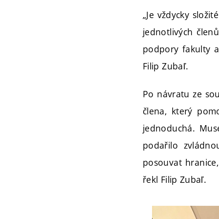
„Je vždycky složit
jednotlivých člen
podpory fakulty a
Filip Zubaľ.
Po návratu ze sou
člena, který pom
jednoduchá. Muse
podařilo zvládn
posouvat hranice,
řekl Filip Zubaľ.