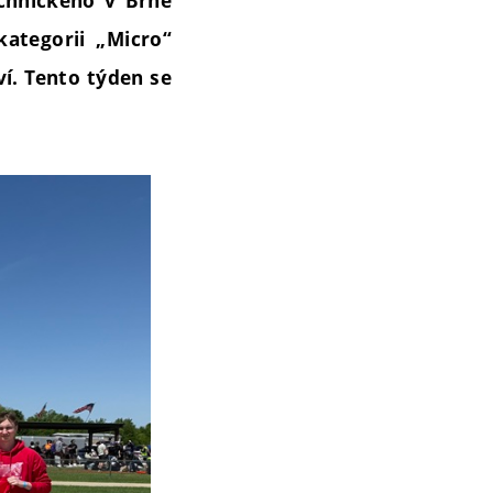
echnického v Brně
ategorii „Micro“
ví. Tento týden se