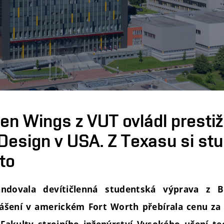
en Wings z VUT ovládl prestiž
Design v USA. Z Texasu si stu
ato
andovala devítičlenná studentská výprava z B
ášení v americkém Fort Worth přebírala cenu za