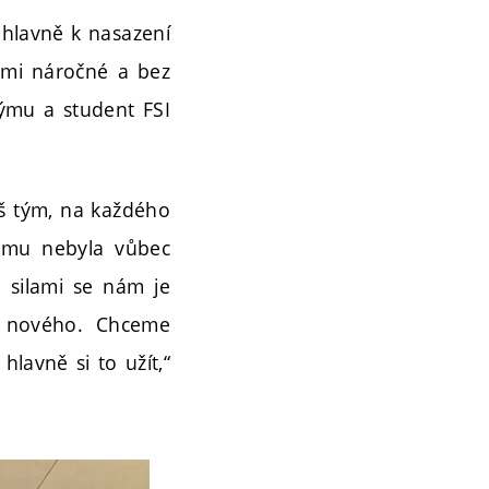
t hlavně k nasazení
elmi náročné a bez
týmu a student FSI
áš tým, na každého
němu nebyla vůbec
 silami se nám je
o nového. Chceme
lavně si to užít,“