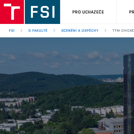
PRO UCHAZEČE
P
FSI
O FAKULTĚ
OCENĚNÍ A ÚSPĚCHY
TÝM CHICKE