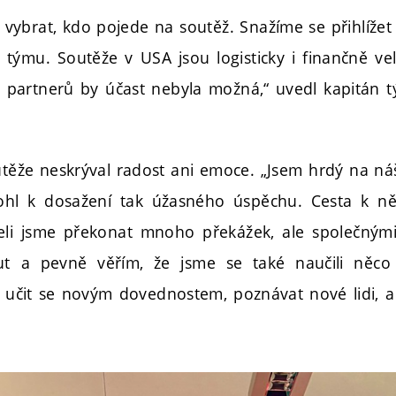
é vybrat, kdo pojede na soutěž. Snažíme se přihlíže
ů týmu. Soutěže v USA jsou logisticky i finančně v
 partnerů by účast nebyla možná,“ uvedl kapitán 
těže neskrýval radost ani emoce. „Jsem hrdý na n
ohl k dosažení tak úžasného úspěchu. Cesta k 
li jsme překonat mnoho překážek, ale společnými
out a pevně věřím, že jsme se také naučili něc
 učit se novým dovednostem, poznávat nové lidi, a h