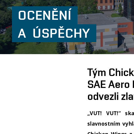
OCENĚNÍ
A
ÚSPĚCHY
Tým Chick
SAE Aero 
odvezli zl
„VUT! VUT!“ sk
slavnostním vyhl