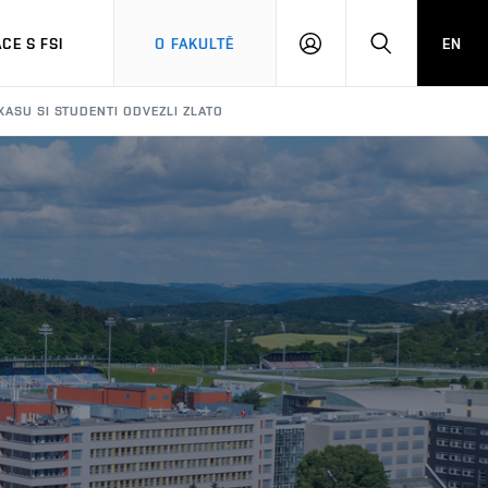
CE S FSI
O FAKULTĚ
EN
PŘIHLÁŠENÍ
HLEDAT
XASU SI STUDENTI ODVEZLI ZLATO