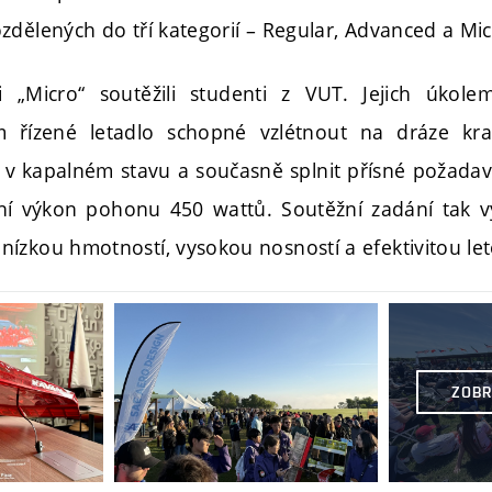
zdělených do tří kategorií – Regular, Advanced a Mic
i „Micro“ soutěžili studenti z VUT. Jejich úkol
m řízené letadlo schopné vzlétnout na dráze krat
v kapalném stavu a současně splnit přísné požadav
lní výkon pohonu 450 wattů. Soutěžní zadání tak v
ízkou hmotností, vysokou nosností a efektivitou le
ZOBR