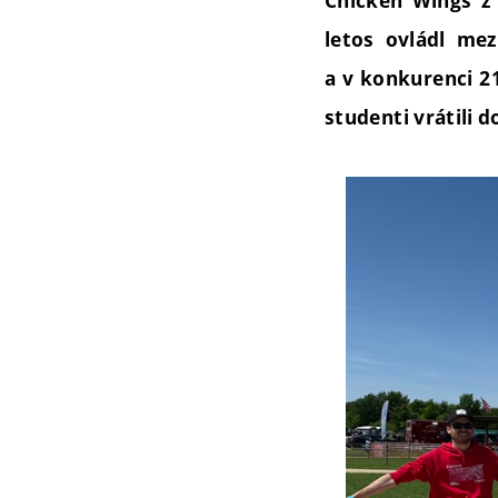
Chicken Wings z 
letos ovládl me
a v konkurenci 21
studenti vrátili d