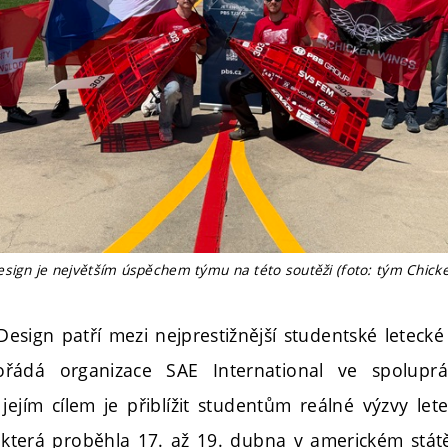
esign je největším úspěchem týmu na této soutěži (foto: tým Chick
esign patří mezi nejprestižnější studentské letecké
řádá organizace SAE International ve spoluprá
jejím cílem je přiblížit studentům reálné výzvy lete
 která proběhla 17. až 19. dubna v americkém státě