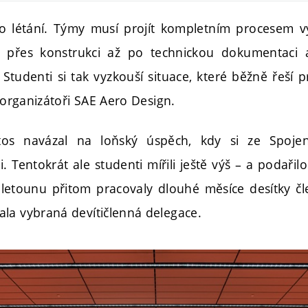
o létání. Týmy musí projít kompletním procesem v
 přes konstrukci až po technickou dokumentaci 
tudenti si tak vyzkouší situace, které běžně řeší pr
í organizátoři SAE Aero Design.
os navázal na loňský úspěch, kdy si ze Spojen
 Tentokrát ale studenti mířili ještě výš – a podařilo 
 letounu přitom pracovaly dlouhé měsíce desítky 
la vybraná devítičlenná delegace.