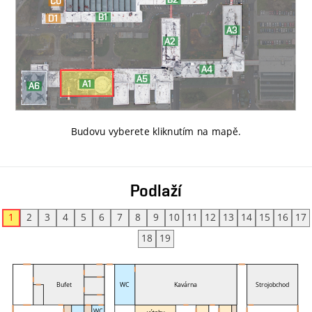
Budovu vyberete kliknutím na mapě
.
Podlaží
1
2
3
4
5
6
7
8
9
10
11
12
13
14
15
16
17
18
19