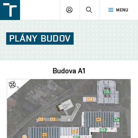
FSI
PŘIHLÁŠENÍ
HLEDAT
MENU
VUT
v
Brně
PLÁNY
BUDOV
Budova
A1