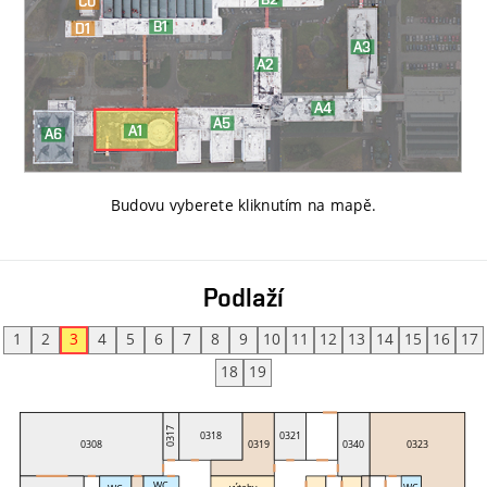
Budovu vyberete kliknutím na mapě
.
Podlaží
1
2
3
4
5
6
7
8
9
10
11
12
13
14
15
16
17
18
19