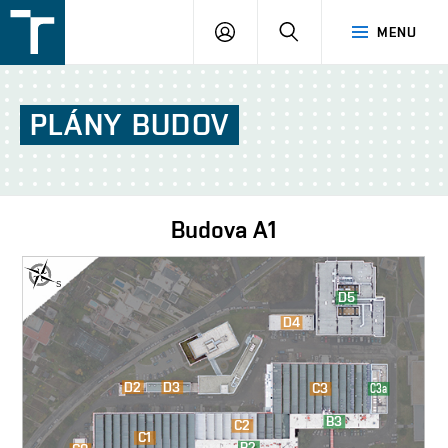
FSI
PŘIHLÁŠENÍ
HLEDAT
MENU
VUT
v
Brně
PLÁNY
BUDOV
Budova
A1