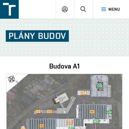
FSI
PŘIHLÁŠENÍ
HLEDAT
MENU
VUT
v
Brně
PLÁNY
BUDOV
Budova
A1