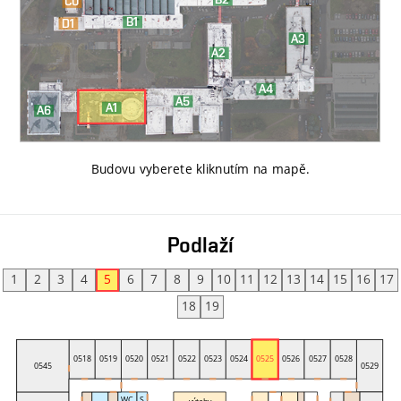
Budovu vyberete kliknutím na mapě
.
Podlaží
1
2
3
4
5
6
7
8
9
10
11
12
13
14
15
16
17
18
19