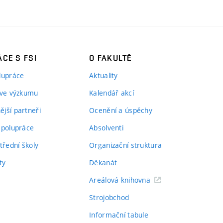
CE S FSI
O FAKULTĚ
lupráce
Aktuality
 ve výzkumu
Kalendář akcí
jší partneři
Ocenění a úspěchy
spolupráce
Absolventi
třední školy
Organizační struktura
ty
Děkanát
Areálová knihovna
Strojobchod
Informační tabule