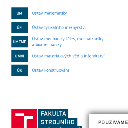
Ústav matematiky
ÚM
Ústav fyzikálního inženýrství
ÚFI
Ústav mechaniky těles, mechatroniky
ÚMTMB
a biomechaniky
Ústav materiálových věd a inženýrství
ÚMVI
Ústav konstruování
ÚK
Fakulta
strojního
POUŽÍVÁME
inženýrství,