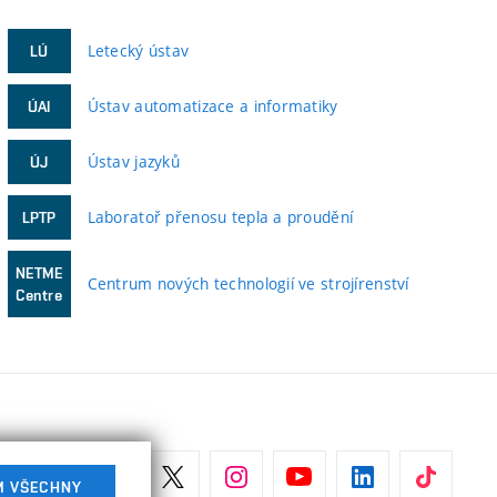
Letecký ústav
LÚ
Ústav automatizace a informatiky
ÚAI
Ústav jazyků
ÚJ
Laboratoř přenosu tepla a proudění
LPTP
NETME
Centrum nových technologií ve strojírenství
Centre
M VŠECHNY