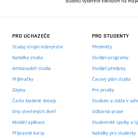
Budovu vyberete kliknutím na map
PRO UCHAZEČE
PRO STUDENTY
Studuj strojní inženýrství
Předměty
Nabídka studia
Studijní programy
Ambasadoři studia
Studijní předpisy
Přijímačky
Časový plán studia
Zápisy
Pro prváky
Často kladené dotazy
Studium a stáže v zahr
Dny otevřených dveří
Odborná praxe
Mobilní aplikace
Studentské spolky a 
Přípravné kurzy
Nabídky pro studenty