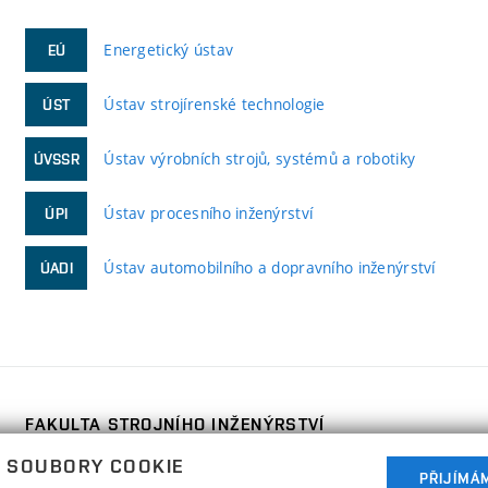
Energetický ústav
EÚ
Ústav strojírenské technologie
ÚST
Ústav výrobních strojů, systémů a robotiky
ÚVSSR
Ústav procesního inženýrství
ÚPI
Ústav automobilního a dopravního inženýrství
ÚADI
FAKULTA STROJNÍHO INŽENÝRSTVÍ
VYSOKÉ UČENÍ TECHNICKÉ V BRNĚ
 SOUBORY COOKIE
Technická 2896/2
PŘIJÍMÁ
www.fme.vutbr.cz