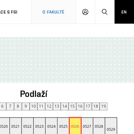
CE S FSI
O FAKULTĚ
EN
PŘIHLÁŠENÍ
HLEDAT
Podlaží
6
7
8
9
10
11
12
13
14
15
16
17
18
19