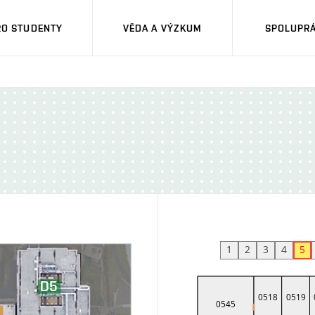
RO STUDENTY
VĚDA A VÝZKUM
SPOLUPRÁ
1
2
3
4
5