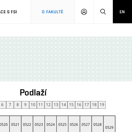
CE S FSI
O FAKULTĚ
EN
PŘIHLÁŠENÍ
HLEDAT
Podlaží
6
7
8
9
10
11
12
13
14
15
16
17
18
19