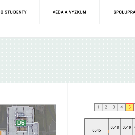
RO STUDENTY
VĚDA A VÝZKUM
SPOLUPRÁ
1
2
3
4
5