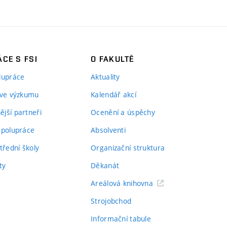
CE S FSI
O FAKULTĚ
lupráce
Aktuality
 ve výzkumu
Kalendář akcí
jší partneři
Ocenění a úspěchy
spolupráce
Absolventi
třední školy
Organizační struktura
ty
Děkanát
Areálová knihovna
Strojobchod
Informační tabule