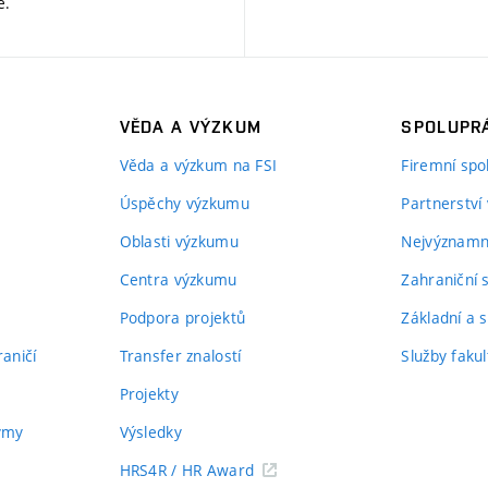
ě
.
VĚDA A VÝZKUM
SPOLUPRÁ
Věda a výzkum na FSI
Firemní spo
Úspěchy výzkumu
Partnerství
Oblasti výzkumu
Nejvýznamně
Centra výzkumu
Zahraniční 
Podpora projektů
Základní a s
aničí
Transfer znalostí
Služby fakul
Projekty
týmy
Výsledky
HRS4R / HR Award