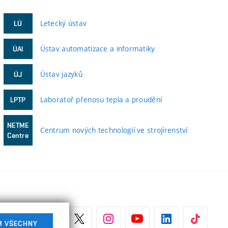
Letecký ústav
LÚ
Ústav automatizace a informatiky
ÚAI
Ústav jazyků
ÚJ
Laboratoř přenosu tepla a proudění
LPTP
NETME
Centrum nových technologií ve strojírenství
Centre
M VŠECHNY