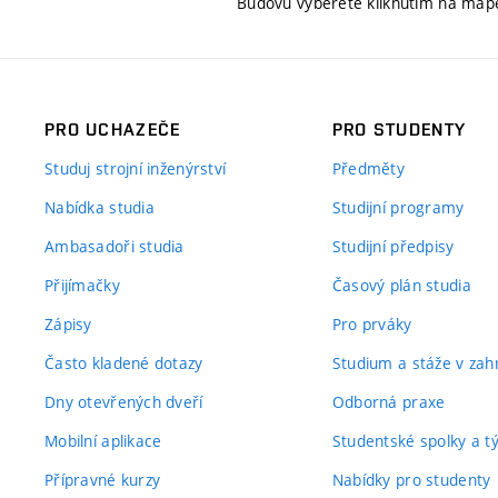
Budovu vyberete kliknutím na map
PRO UCHAZEČE
PRO STUDENTY
Studuj strojní inženýrství
Předměty
Nabídka studia
Studijní programy
Ambasadoři studia
Studijní předpisy
Přijímačky
Časový plán studia
Zápisy
Pro prváky
Často kladené dotazy
Studium a stáže v zahr
Dny otevřených dveří
Odborná praxe
Mobilní aplikace
Studentské spolky a 
Přípravné kurzy
Nabídky pro studenty