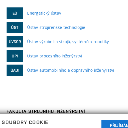
Energetický ústav
EÚ
Ústav strojírenské technologie
ÚST
Ústav výrobních strojů, systémů a robotiky
ÚVSSR
Ústav procesního inženýrství
ÚPI
Ústav automobilního a dopravního inženýrství
ÚADI
FAKULTA STROJNÍHO INŽENÝRSTVÍ
VYSOKÉ UČENÍ TECHNICKÉ V BRNĚ
 SOUBORY COOKIE
Technická 2896/2
PŘIJÍMÁ
www.fme.vutbr.cz