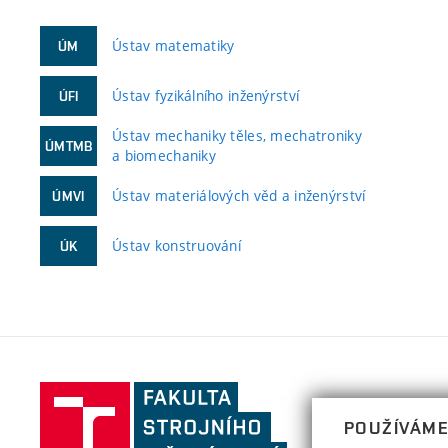
Ústav matematiky
ÚM
Ústav fyzikálního inženýrství
ÚFI
Ústav mechaniky těles, mechatroniky
ÚMTMB
a biomechaniky
Ústav materiálových věd a inženýrství
ÚMVI
Ústav konstruování
ÚK
Fakulta
strojního
POUŽÍVÁME
inženýrství,