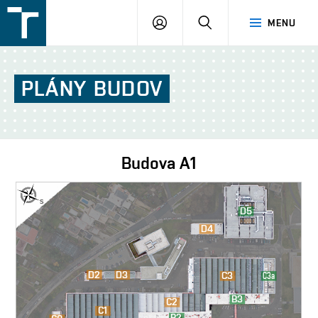
FSI
PŘIHLÁŠENÍ
HLEDAT
MENU
VUT
v
Brně
PLÁNY
BUDOV
Budova
A1