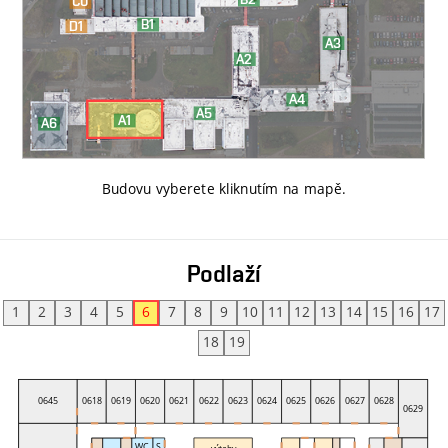
Budovu vyberete kliknutím na mapě
.
Podlaží
1
2
3
4
5
6
7
8
9
10
11
12
13
14
15
16
17
18
19