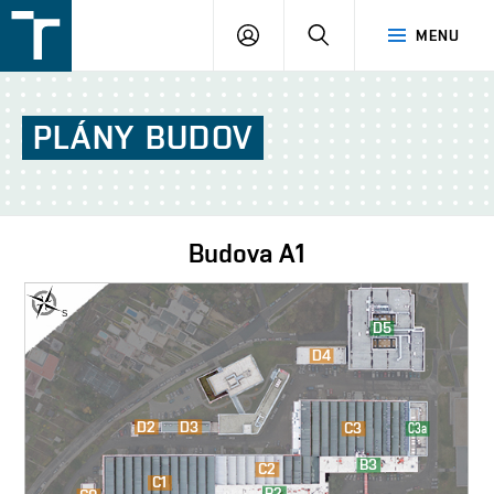
FSI
PŘIHLÁŠENÍ
HLEDAT
MENU
VUT
v
Brně
PLÁNY
BUDOV
Budova
A1