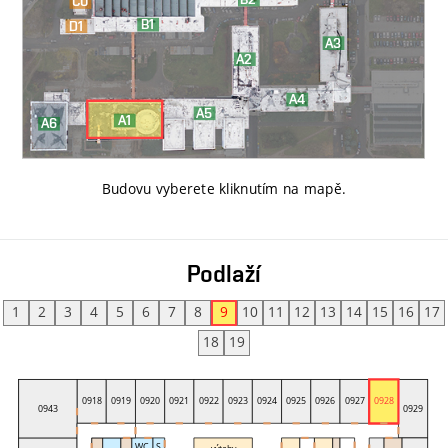
Budovu vyberete kliknutím na mapě
.
Podlaží
1
2
3
4
5
6
7
8
9
10
11
12
13
14
15
16
17
18
19