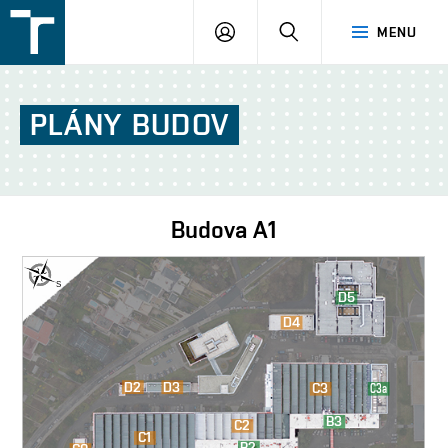
FSI
PŘIHLÁŠENÍ
HLEDAT
MENU
VUT
v
Brně
PLÁNY
BUDOV
Budova
A1