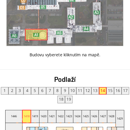
Budovu vyberete kliknutím na mapě
.
Podlaží
1
2
3
4
5
6
7
8
9
10
11
12
13
14
15
16
17
18
19