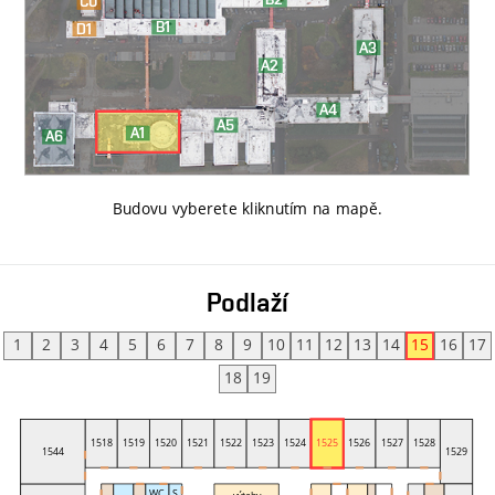
Budovu vyberete kliknutím na mapě
.
Podlaží
1
2
3
4
5
6
7
8
9
10
11
12
13
14
15
16
17
18
19