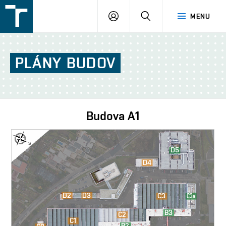
FSI
PŘIHLÁŠENÍ
HLEDAT
MENU
VUT
v
Brně
PLÁNY
BUDOV
Budova
A1